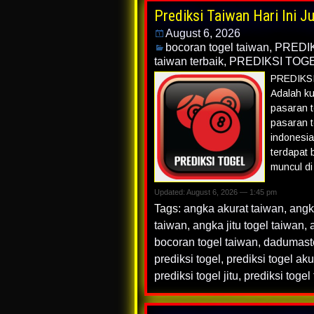
Prediksi Taiwan Hari Ini 
August 6, 2026
bocoran togel taiwan
,
PREDI
taiwan terbaik
,
PREDIKSI TOGE
PREDIKSI
Adalah ku
pasaran t
pasaran t
indonesia 
terdapat 
muncul di
Updated: August 6, 2026 — 1:45 pm
Tags:
angka akurat taiwan
,
angk
taiwan
,
angka jitu togel taiwan
,
bocoran togel taiwan
,
dadumast
prediksi togel
,
prediksi togel aku
prediksi togel jitu
,
prediksi togel