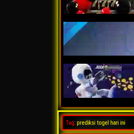
Tag:
prediksi togel hari ini