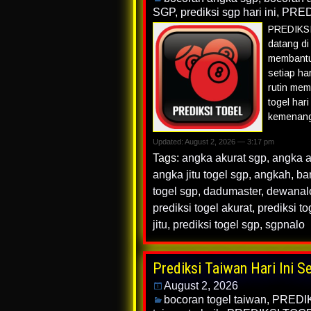
SGP
,
prediksi sgp hari ini
,
PRED
PREDIKSI
datang di 
membantu 
setiap ha
rutin me
togel har
kemenang
Updated: August 2, 2026 — 3:17 pm
Tags:
angka akurat sgp
,
angka a
angka jitu togel sgp
,
angkah
,
ba
togel sgp
,
dadumaster
,
dewanal
prediksi togel akurat
,
prediksi t
jitu
,
prediksi togel sgp
,
sgpnalo
Prediksi Taiwan Hari Ini 
August 2, 2026
bocoran togel taiwan
,
PREDI