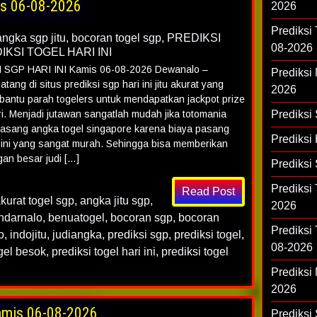
is 06-08-2026
2026
Prediksi
ngka sgp jitu
,
bocoran togel sgp
,
PREDIKSI
08-2026
IKSI TOGEL HARI INI
 SGP HARI INI Kamis 06-08-2026 Dewanalo –
Prediksi
tang di situs prediksi sgp hari ini jitu akurat yang
2026
antu parah togelers untuk mendapatkan jackpot prize
ri. Menjadi jutawan sangatlah mudah jika totomania
Prediksi
masang angka togel singapore karena biaya pasang
Prediksi
i ini yang sangat murah. Sehingga bisa memberikan
an besar judi […]
Prediksi
Prediksi 
Read Post
kurat togel sgp
,
angka jitu sgp
,
2026
ndarnalo
,
benuatogel
,
bocoran sgp
,
bocoran
Prediksi
o
,
indojitu
,
judiangka
,
prediksi sgp
,
prediksi togel
,
08-2026
ogel besok
,
prediksi togel hari ini
,
prediksi togel
Prediksi 
2026
Kamis 06-08-2026
Prediksi