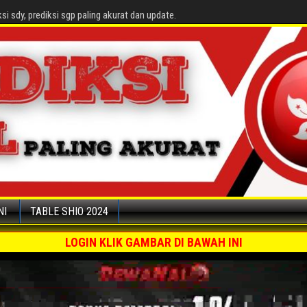
ksi sdy, prediksi sgp paling akurat dan update.
NI
TABLE SHIO 2024
LOGIN KLIK GAMBAR DI BAWAH INI