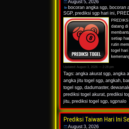
August 5, 2026
bocoran angka sgp
,
bocoran a
SGP
,
prediksi sgp hari ini
,
PRED
PREDIKSI
datang di 
membantu 
setiap ha
rutin me
togel har
kemenang
Updated: August 3, 2026 — 2:28 pm
Tags:
angka akurat sgp
,
angka a
angka jitu togel sgp
,
angkah
,
ba
togel sgp
,
dadumaster
,
dewanal
prediksi togel akurat
,
prediksi t
jitu
,
prediksi togel sgp
,
sgpnalo
Prediksi Taiwan Hari Ini 
August 3, 2026