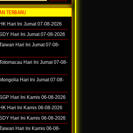
AN TERBARU
 HK Hari Ini Jumat 07-08-2026
 SDY Hari Ini Jumat 07-08-2026
Taiwan Hari Ini Jumat 07-08-
 Totomacau Hari Ini Jumat 07-08-
Mongolia Hari Ini Jumat 07-08-
 SGP Hari Ini Kamis 06-08-2026
 HK Hari Ini Kamis 06-08-2026
 SDY Hari Ini Kamis 06-08-2026
 Taiwan Hari Ini Kamis 06-08-