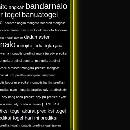
bandarnalo
ito
angkah
r togel
banuatogel
el
bocoran angka mongolia
bocoran mongolia
bocoran taiwan
bocoran togel mongolia
bocoran
dadumaster
ran togel taiwan
nalo
indojitu
judiangka
paito
owarna mongolia
prediksi angka jitu sdy
prediksi
ongolia
prediksi bocoran mongolia
prediksi
prediksi master mongolia
prediksi mongolia
olia akurat
prediksi mongolia bang bona
olia bocoran
prediksi mongolia hari ini
prediksi
rediksi paito mongolia
prediksi sdy
prediksi sdy
si sdy bang bona
prediksi sdy jitu
prediksi syair
prediksi
iksi syair sdy
prediksi taiwan
diksi togel akurat
prediksi togel
ediksi togel hari ini
prediksi
prediksi togel mongolia
prediksi togel taiwan