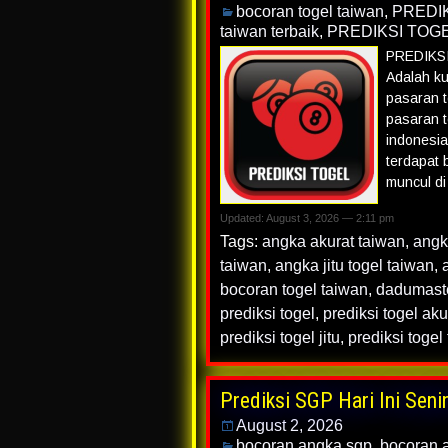
bocoran togel taiwan
,
PREDI
taiwan terbaik
,
PREDIKSI TOGE
PREDIKSI
Adalah ku
pasaran t
pasaran t
indonesia 
terdapat 
muncul di
Updated: August 3, 2026 — 2:11 pm
Tags:
angka akurat taiwan
,
angk
taiwan
,
angka jitu togel taiwan
,
bocoran togel taiwan
,
dadumast
prediksi togel
,
prediksi togel aku
prediksi togel jitu
,
prediksi togel
Prediksi SGP Hari Ini Sen
August 2, 2026
bocoran angka sgp
,
bocoran a