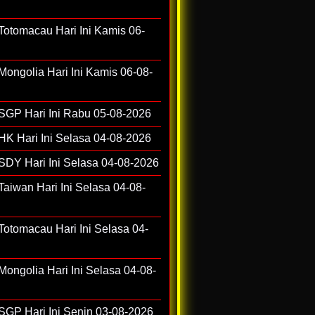
 Totomacau Hari Ini Kamis 06-
 Mongolia Hari Ini Kamis 06-08-
 SGP Hari Ini Rabu 05-08-2026
 HK Hari Ini Selasa 04-08-2026
 SDY Hari Ini Selasa 04-08-2026
Taiwan Hari Ini Selasa 04-08-
 Totomacau Hari Ini Selasa 04-
Mongolia Hari Ini Selasa 04-08-
 SGP Hari Ini Senin 03-08-2026