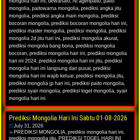
mongolia hari ini
,
dewanalo
,
NI agenpaito
,
paito
mongolia
,
paitowarna mongolia
,
prediksi angka jitu
mongolia
,
prediksi angka main mongolia
,
prediksi
bocoran mongolia
,
prediksi bocoran mongolia hari ini
,
prediksi master mongolia
,
prediksi mongolia
,
prediksi
mongolia 2d jitu hari ini
,
prediksi mongolia akurat
,
prediksi mongolia bang bona
,
prediksi mongolia
bocoran
,
prediksi mongolia hari ini
,
prediksi mongolia
hari ini 2024
,
prediksi mongolia hari ini jitu
,
prediksi
mongolia hari ini langsung dari pusat
,
prediksi
mongolia hari ini wajib keluar
,
prediksi mongolia jitu
,
prediksi mongolia jp hari ini
,
prediksi paito mongolia
,
prediksi syair mongolia
,
prediksi togel mongolia
,
syair
mongolia hari ini
Prediksi Mongolia Hari Ini Sabtu 01-08-2026
July 31, 2026
PREDIKSI MONGOLIA
,
prediksi mongolia hari ini
,
prediksi mongolia jitu
,
PREDIKSI TOGEL HARI INI