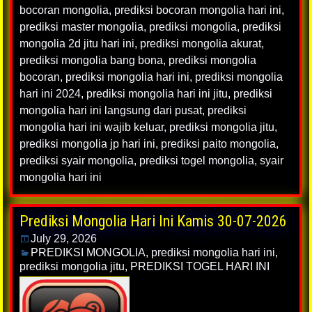
bocoran mongolia
,
prediksi bocoran mongolia hari ini
,
prediksi master mongolia
,
prediksi mongolia
,
prediksi
mongolia 2d jitu hari ini
,
prediksi mongolia akurat
,
prediksi mongolia bang bona
,
prediksi mongolia
bocoran
,
prediksi mongolia hari ini
,
prediksi mongolia
hari ini 2024
,
prediksi mongolia hari ini jitu
,
prediksi
mongolia hari ini langsung dari pusat
,
prediksi
mongolia hari ini wajib keluar
,
prediksi mongolia jitu
,
prediksi mongolia jp hari ini
,
prediksi paito mongolia
,
prediksi syair mongolia
,
prediksi togel mongolia
,
syair
mongolia hari ini
Prediksi Mongolia Hari Ini Kamis 30-07-2026
July 29, 2026
PREDIKSI MONGOLIA
,
prediksi mongolia hari ini
,
prediksi mongolia jitu
,
PREDIKSI TOGEL HARI INI