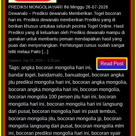
PREDIKSI MONGOLIA HARI INI Minggu 26-07-2026
Dewanalo – Prediksi dewanalo Memberikan Togel bocoran
hari ini. Prediksi dewanalo memberikan Prediksi yang di
berikan khusus untukaa seluruh pecinta Togel Online. Hasil
Prediksi yang di keluarkan oleh Prediksi dewanalo mampu di
gunakan untuk membantu pemain mendapatkan hasil yang
puas dan menyenangkan. Perhitungan rumus sudah sangat
teliti melaui Paito […]
Updated: July 25, 2026 — 5:25 pm
Read Post
Tags:
angka bocoran mongolia hari ini
,
bandar togel
,
bandarnalo
,
banuatogel
,
bocoran angka
jitu prediksi mongolia hari ini
,
bocoran angka mongolia
,
bocoran angka mongolia hari ini
,
bocoran mongolia
,
bocoran mongolia 100 persen jitu hari ini
,
bocoran
mongolia hari ini
,
bocoran mongolia hari ini langsung
dari pusat
,
bocoran mongolia hari ini pasti tembus
,
bocoran mongolia jitu
,
bocoran mongolia jp
,
bocoran
mongolia langsung dari pusat
,
bocoran mongolia mlm
ini
,
bocoran prediksi mongolia hari ini
,
bocoran syair