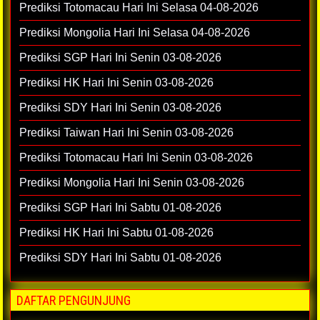
Prediksi Totomacau Hari Ini Selasa 04-08-2026
Prediksi Mongolia Hari Ini Selasa 04-08-2026
Prediksi SGP Hari Ini Senin 03-08-2026
Prediksi HK Hari Ini Senin 03-08-2026
Prediksi SDY Hari Ini Senin 03-08-2026
Prediksi Taiwan Hari Ini Senin 03-08-2026
Prediksi Totomacau Hari Ini Senin 03-08-2026
Prediksi Mongolia Hari Ini Senin 03-08-2026
Prediksi SGP Hari Ini Sabtu 01-08-2026
Prediksi HK Hari Ini Sabtu 01-08-2026
Prediksi SDY Hari Ini Sabtu 01-08-2026
DAFTAR PENGUNJUNG