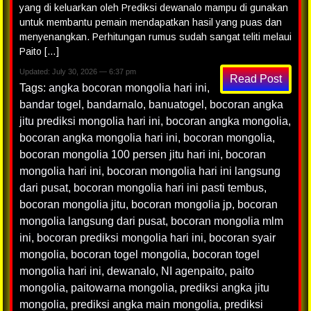
yang di keluarkan oleh Prediksi dewanalo mampu di gunakan
untuk membantu pemain mendapatkan hasil yang puas dan
menyenangkan. Perhitungan rumus sudah sangat teliti melaui
Paito […]
Updated: July 30, 2026 — 6:37 pm
Read Post
Tags:
angka bocoran mongolia hari ini
,
bandar togel
,
bandarnalo
,
banuatogel
,
bocoran angka
jitu prediksi mongolia hari ini
,
bocoran angka mongolia
,
bocoran angka mongolia hari ini
,
bocoran mongolia
,
bocoran mongolia 100 persen jitu hari ini
,
bocoran
mongolia hari ini
,
bocoran mongolia hari ini langsung
dari pusat
,
bocoran mongolia hari ini pasti tembus
,
bocoran mongolia jitu
,
bocoran mongolia jp
,
bocoran
mongolia langsung dari pusat
,
bocoran mongolia mlm
ini
,
bocoran prediksi mongolia hari ini
,
bocoran syair
mongolia
,
bocoran togel mongolia
,
bocoran togel
mongolia hari ini
,
dewanalo
,
NI agenpaito
,
paito
mongolia
,
paitowarna mongolia
,
prediksi angka jitu
mongolia
,
prediksi angka main mongolia
,
prediksi