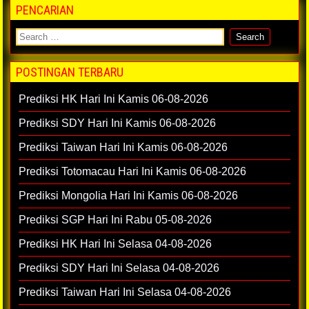
PENCARIAN
POSTINGAN TERBARU
Prediksi HK Hari Ini Kamis 06-08-2026
Prediksi SDY Hari Ini Kamis 06-08-2026
Prediksi Taiwan Hari Ini Kamis 06-08-2026
Prediksi Totomacau Hari Ini Kamis 06-08-2026
Prediksi Mongolia Hari Ini Kamis 06-08-2026
Prediksi SGP Hari Ini Rabu 05-08-2026
Prediksi HK Hari Ini Selasa 04-08-2026
Prediksi SDY Hari Ini Selasa 04-08-2026
Prediksi Taiwan Hari Ini Selasa 04-08-2026