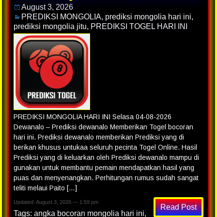
August 3, 2026
PREDIKSI MONGOLIA
,
prediksi mongolia hari ini
,
prediksi mongolia jitu
,
PREDIKSI TOGEL HARI INI
PREDIKSI MONGOLIA HARI INI Selasa 04-08-2026
Dewanalo – Prediksi dewanalo Memberikan Togel bocoran
hari ini. Prediksi dewanalo memberikan Prediksi yang di
berikan khusus untukaa seluruh pecinta Togel Online. Hasil
Prediksi yang di keluarkan oleh Prediksi dewanalo mampu di
gunakan untuk membantu pemain mendapatkan hasil yang
puas dan menyenangkan. Perhitungan rumus sudah sangat
teliti melaui Paito […]
Updated: August 3, 2026 — 1:59 pm
Read Post
Tags:
angka bocoran mongolia hari ini
,