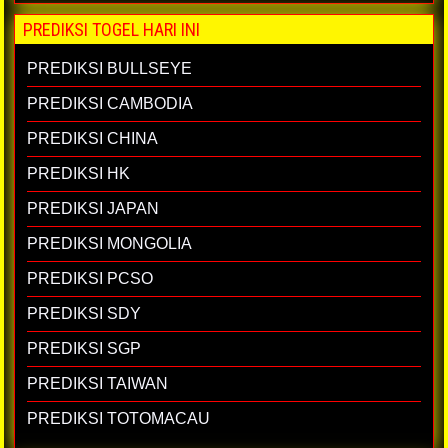
PREDIKSI TOGEL HARI INI
PREDIKSI BULLSEYE
PREDIKSI CAMBODIA
PREDIKSI CHINA
PREDIKSI HK
PREDIKSI JAPAN
PREDIKSI MONGOLIA
PREDIKSI PCSO
PREDIKSI SDY
PREDIKSI SGP
PREDIKSI TAIWAN
PREDIKSI TOTOMACAU