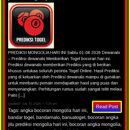
PREDIKSI MONGOLIA HARI INI Sabtu 01-08-2026 Dewanalo
– Prediksi dewanalo Memberikan Togel bocoran hari ini.
Prediksi dewanalo memberikan Prediksi yang di berikan
khusus untukaa seluruh pecinta Togel Online. Hasil Prediksi
yang di keluarkan oleh Prediksi dewanalo mampu di gunakan
untuk membantu pemain mendapatkan hasil yang puas dan
menyenangkan. Perhitungan rumus sudah sangat teliti melaui
Paito […]
Updated: July 31, 2026 — 7:24 pm
Read Post
Tags:
angka bocoran mongolia hari ini
,
bandar togel
,
bandarnalo
,
banuatogel
,
bocoran angka
jitu prediksi mongolia hari ini
,
bocoran angka mongolia
,