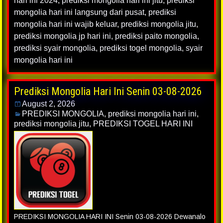
hari ini 2024
,
prediksi mongolia hari ini jitu
,
prediksi
mongolia hari ini langsung dari pusat
,
prediksi
mongolia hari ini wajib keluar
,
prediksi mongolia jitu
,
prediksi mongolia jp hari ini
,
prediksi paito mongolia
,
prediksi syair mongolia
,
prediksi togel mongolia
,
syair
mongolia hari ini
Prediksi Mongolia Hari Ini Senin 03-08-2026
August 2, 2026
PREDIKSI MONGOLIA
,
prediksi mongolia hari ini
,
prediksi mongolia jitu
,
PREDIKSI TOGEL HARI INI
PREDIKSI MONGOLIA HARI INI Senin 03-08-2026 Dewanalo