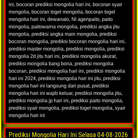
ini
,
bocoran prediksi mongolia hari ini
,
bocoran syair
mongolia
,
bocoran togel mongolia
,
bocoran togel
mongolia hari ini
,
dewanalo
,
NI agenpaito
,
paito
mongolia
,
paitowarna mongolia
,
prediksi angka jitu
mongolia
,
prediksi angka main mongolia
,
prediksi
bocoran mongolia
,
prediksi bocoran mongolia hari ini
,
prediksi master mongolia
,
prediksi mongolia
,
prediksi
mongolia 2d jitu hari ini
,
prediksi mongolia akurat
,
prediksi mongolia bang bona
,
prediksi mongolia
bocoran
,
prediksi mongolia hari ini
,
prediksi mongolia
hari ini 2024
,
prediksi mongolia hari ini jitu
,
prediksi
mongolia hari ini langsung dari pusat
,
prediksi
mongolia hari ini wajib keluar
,
prediksi mongolia jitu
,
prediksi mongolia jp hari ini
,
prediksi paito mongolia
,
prediksi syair mongolia
,
prediksi togel mongolia
,
syair
mongolia hari ini
Prediksi Mongolia Hari Ini Selasa 04-08-2026