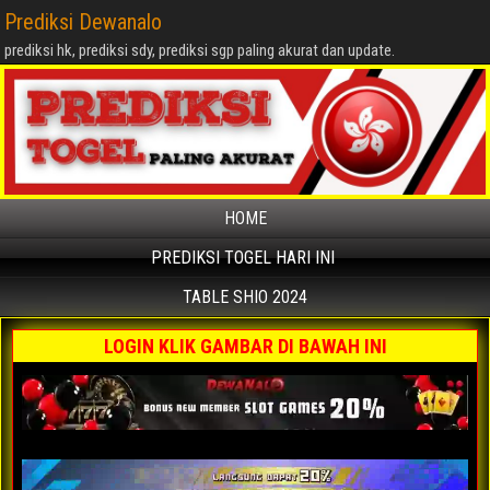
Prediksi Dewanalo
prediksi hk, prediksi sdy, prediksi sgp paling akurat dan update.
HOME
PREDIKSI TOGEL HARI INI
TABLE SHIO 2024
LOGIN KLIK GAMBAR DI BAWAH INI