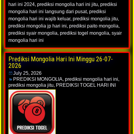
hari ini 2024
,
prediksi mongolia hari ini jitu
,
prediksi
mongolia hari ini langsung dari pusat
,
prediksi
mongolia hari ini wajib keluar
,
prediksi mongolia jitu
,
prediksi mongolia jp hari ini
,
prediksi paito mongolia
,
prediksi syair mongolia
,
prediksi togel mongolia
,
syair
mongolia hari ini
Prediksi Mongolia Hari Ini Minggu 26-07-
2026
July 25, 2026
PREDIKSI MONGOLIA
,
prediksi mongolia hari ini
,
prediksi mongolia jitu
,
PREDIKSI TOGEL HARI INI