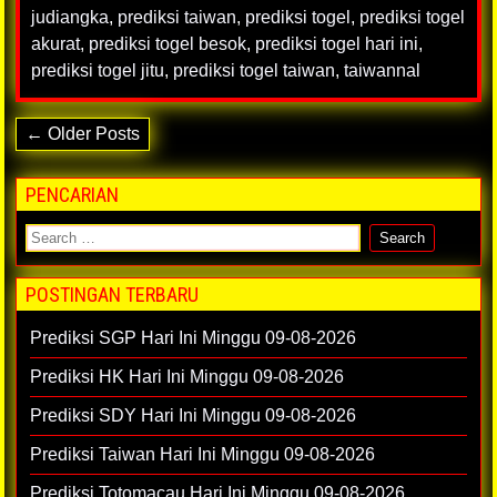
judiangka
,
prediksi taiwan
,
prediksi togel
,
prediksi togel
akurat
,
prediksi togel besok
,
prediksi togel hari ini
,
prediksi togel jitu
,
prediksi togel taiwan
,
taiwannal
← Older Posts
PENCARIAN
POSTINGAN TERBARU
Prediksi SGP Hari Ini Minggu 09-08-2026
Prediksi HK Hari Ini Minggu 09-08-2026
Prediksi SDY Hari Ini Minggu 09-08-2026
Prediksi Taiwan Hari Ini Minggu 09-08-2026
Prediksi Totomacau Hari Ini Minggu 09-08-2026