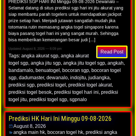
PREDIKSI SGP HARI INI Minggu 09-08-2026 Dewanalo –
Selamat datang di situs prediksi sgp hari ini jitu akurat yang
siap membantu parah togelers untuk mendapatkan jackpot
prize setiap hari. Menjadi jutawan sangatlah mudah jika
totomania rutin memasang angka togel singapore karena
biaya pasang togel hari ini yang sangat murah. Sehingga
bisa memberikan kemenangan besar judi […]
Updated: August 8, 2026 — 6:09 pm
Read Post
Tags:
angka akurat sgp
,
angka akurat
togel sgp
,
angka jitu sgp
,
angka jitu togel sgp
,
angkah
,
bandarnalo
,
benuatogel
,
bocoran sgp
,
bocoran togel
sgp
,
dadumaster
,
dewanalo
,
indojitu
,
judiangka
,
prediksi sgp
,
prediksi togel
,
prediksi togel akurat
,
prediksi togel besok
,
prediksi togel hari ini
,
prediksi
togel jitu
,
prediksi togel sgp
,
sgpnalo
Prediksi HK Hari Ini Minggu 09-08-2026
August 8, 2026
angka main hk
,
bocoran togel hk
,
prediksi angka