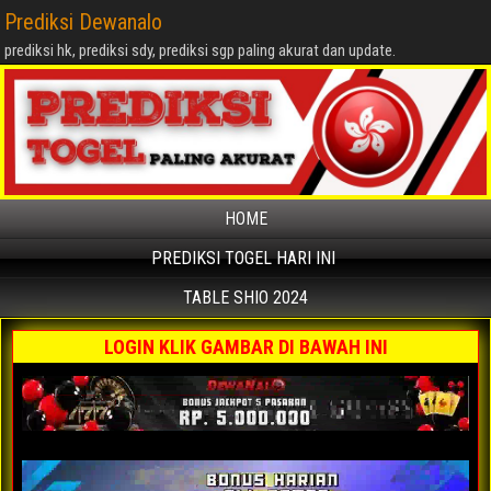
Prediksi Dewanalo
prediksi hk, prediksi sdy, prediksi sgp paling akurat dan update.
HOME
PREDIKSI TOGEL HARI INI
TABLE SHIO 2024
LOGIN KLIK GAMBAR DI BAWAH INI