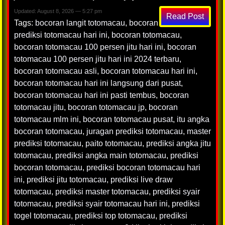
Updated: August 8, 2026 — 5:27 pm
Read Post
Tags:
bocoran langit totomacau
,
bocoran
prediksi totomacau hari ini
,
bocoran totomacau
,
bocoran totomacau 100 persen jitu hari ini
,
bocoran
totomacau 100 persen jitu hari ini 2024 terbaru
,
bocoran totomacau asli
,
bocoran totomacau hari ini
,
bocoran totomacau hari ini langsung dari pusat
,
bocoran totomacau hari ini pasti tembus
,
bocoran
totomacau jitu
,
bocoran totomacau jp
,
bocoran
totomacau mlm ini
,
bocoran totomacau pusat
,
itu angka
bocoran totomacau
,
juragan prediksi totomacau
,
master
prediksi totomacau
,
paito totomacau
,
prediksi angka jitu
totomacau
,
prediksi angka main totomacau
,
prediksi
bocoran totomacau
,
prediksi bocoran totomacau hari
ini
,
prediksi jitu totomacau
,
prediksi live draw
totomacau
,
prediksi master totomacau
,
prediksi syair
totomacau
,
prediksi syair totomacau hari ini
,
prediksi
togel totomacau
,
prediksi top totomacau
,
prediksi