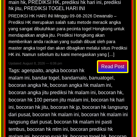
main hk
,
PREDIKSI HK
,
prediksi hk hari ini
,
prediksi
hk jitu
,
PREDIKSI TOGEL HARI INI
PREDIKSI HK HARI INI Minggu 09-08-2026 Dewanalo –
Prediksi HK merupakan salah satu metode meracik angka
yang sangat dibutuhkan para pecinta togel Hongkong untuk
mendapatkan angka jitu. Prediksi Hongkong akan
memberikan anda racikan yang sudah dibuat oleh para
master angka togel dan akan dibagikan melalui situs Prediksi
HK ini. Namun sebelum itu kami menegaskan yang […]
Updated: August 8, 2026 — 6:06 pm
Read Post
Tags:
agenpaito
,
angka bocoran hk
malam ini
,
bandar togel
,
bandarnalo
,
banuatogel
,
bocoran angka hk
,
bocoran angka hk malam ini
,
bocoran angka jitu prediksi hk malam ini
,
bocoran hk
,
bocoran hk 100 persen jitu malam ini
,
bocoran hk hari
ini
,
bocoran hk jitu
,
bocoran hk jp
,
bocoran hk langsung
dari pusat
,
bocoran hk malam ini
,
bocoran hk malam ini
langsung dari pusat
,
bocoran hk malam ini pasti
tembus
,
bocoran hk mlm ini
,
bocoran prediksi hk
malam ini
,
bocoran syair hk
,
bocoran togel hk
,
bocoran