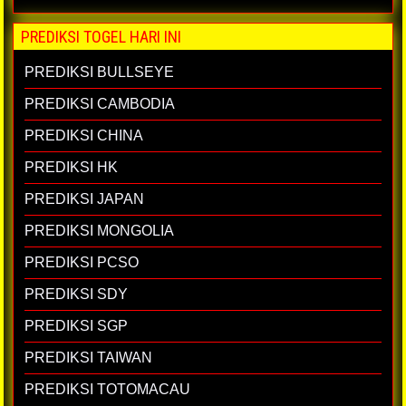
PREDIKSI TOGEL HARI INI
PREDIKSI BULLSEYE
PREDIKSI CAMBODIA
PREDIKSI CHINA
PREDIKSI HK
PREDIKSI JAPAN
PREDIKSI MONGOLIA
PREDIKSI PCSO
PREDIKSI SDY
PREDIKSI SGP
PREDIKSI TAIWAN
PREDIKSI TOTOMACAU