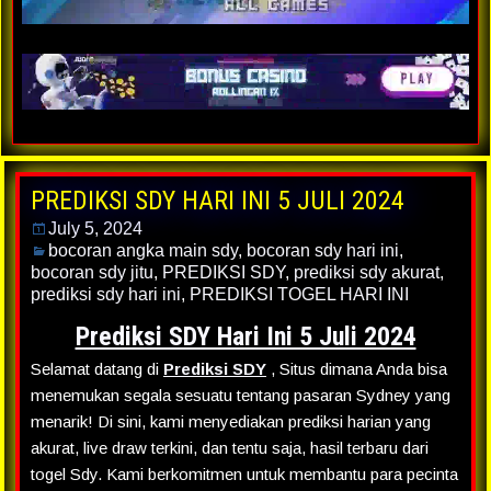
PREDIKSI SDY HARI INI 5 JULI 2024
July 5, 2024
bocoran angka main sdy
,
bocoran sdy hari ini
,
bocoran sdy jitu
,
PREDIKSI SDY
,
prediksi sdy akurat
,
prediksi sdy hari ini
,
PREDIKSI TOGEL HARI INI
Prediksi SDY Hari Ini 5 Juli 2024
Selamat datang di
Prediksi SDY
, Situs dimana Anda bisa
menemukan segala sesuatu tentang pasaran Sydney yang
menarik! Di sini, kami menyediakan prediksi harian yang
akurat, live draw terkini, dan tentu saja, hasil terbaru dari
togel Sdy. Kami berkomitmen untuk membantu para pecinta