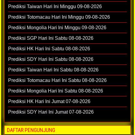
Prediksi Taiwan Hari Ini Minggu 09-08-2026
Prediksi Totomacau Hari Ini Minggu 09-08-2026
Prediksi Mongolia Hari Ini Minggu 09-08-2026
Prediksi SGP Hari Ini Sabtu 08-08-2026
Prediksi HK Hari Ini Sabtu 08-08-2026
Prediksi SDY Hari Ini Sabtu 08-08-2026
Prediksi Taiwan Hari Ini Sabtu 08-08-2026
Prediksi Totomacau Hari Ini Sabtu 08-08-2026
Prediksi Mongolia Hari Ini Sabtu 08-08-2026
Prediksi HK Hari Ini Jumat 07-08-2026
Prediksi SDY Hari Ini Jumat 07-08-2026
DAFTAR PENGUNJUNG