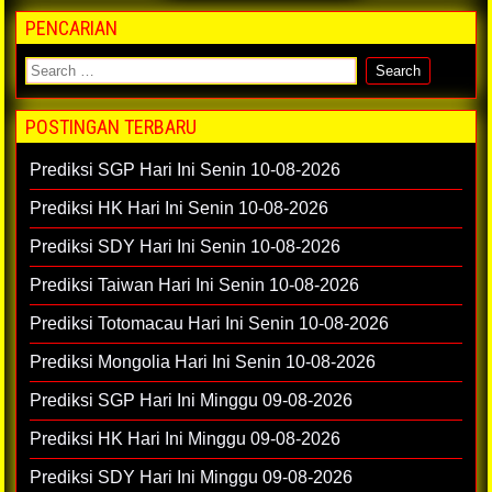
PENCARIAN
POSTINGAN TERBARU
Prediksi SGP Hari Ini Senin 10-08-2026
Prediksi HK Hari Ini Senin 10-08-2026
Prediksi SDY Hari Ini Senin 10-08-2026
Prediksi Taiwan Hari Ini Senin 10-08-2026
Prediksi Totomacau Hari Ini Senin 10-08-2026
Prediksi Mongolia Hari Ini Senin 10-08-2026
Prediksi SGP Hari Ini Minggu 09-08-2026
Prediksi HK Hari Ini Minggu 09-08-2026
Prediksi SDY Hari Ini Minggu 09-08-2026