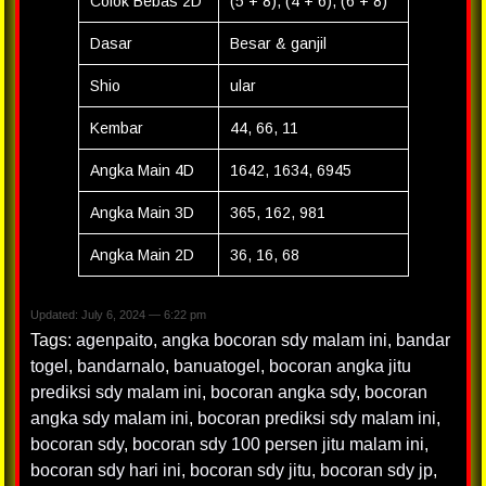
Colok Bebas 2D
(5 + 8), (4 + 6), (6 + 8)
Dasar
Besar & ganjil
Shio
ular
Kembar
44, 66, 11
Angka Main 4D
1642, 1634, 6945
Angka Main 3D
365, 162, 981
Angka Main 2D
36, 16, 68
Updated: July 6, 2024 — 6:22 pm
Tags:
agenpaito
,
angka bocoran sdy malam ini
,
bandar
togel
,
bandarnalo
,
banuatogel
,
bocoran angka jitu
prediksi sdy malam ini
,
bocoran angka sdy
,
bocoran
angka sdy malam ini
,
bocoran prediksi sdy malam ini
,
bocoran sdy
,
bocoran sdy 100 persen jitu malam ini
,
bocoran sdy hari ini
,
bocoran sdy jitu
,
bocoran sdy jp
,