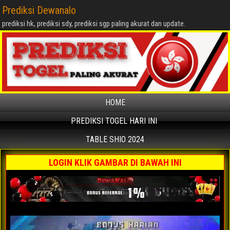
Prediksi Dewanalo
prediksi hk, prediksi sdy, prediksi sgp paling akurat dan update.
HOME
PREDIKSI TOGEL HARI INI
TABLE SHIO 2024
LOGIN KLIK GAMBAR DI BAWAH INI