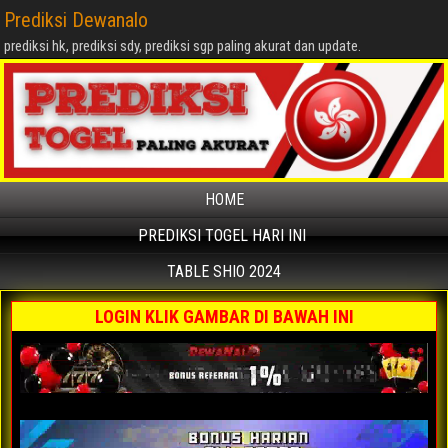
Prediksi Dewanalo
prediksi hk, prediksi sdy, prediksi sgp paling akurat dan update.
HOME
PREDIKSI TOGEL HARI INI
TABLE SHIO 2024
LOGIN KLIK GAMBAR DI BAWAH INI