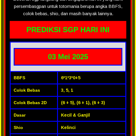
persembasgpan untuk totomania berupa angka BBFS,
colok bebas, shio, dan masih banyak lainnya.
PREDIKSI SGP HARI INI
03 Mei 2025
BBFS
6*1*3*0+5
Colok Bebas
3, 5, 1
Colok Bebas 2D
(6 + 5), (6 + 1), (6 + 3)
Dasar
Kecil & Ganjil
Shio
Kelinci