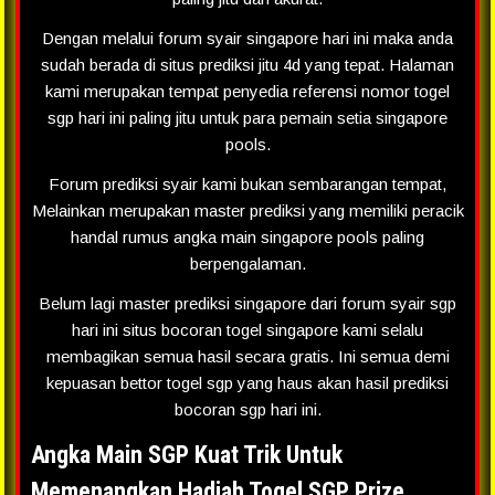
Dengan melalui forum syair singapore hari ini maka anda
sudah berada di situs prediksi jitu 4d yang tepat. Halaman
kami merupakan tempat penyedia referensi nomor togel
sgp hari ini paling jitu untuk para pemain setia singapore
pools.
Forum prediksi syair kami bukan sembarangan tempat,
Melainkan merupakan master prediksi yang memiliki peracik
handal rumus angka main singapore pools paling
berpengalaman.
Belum lagi master prediksi singapore dari forum syair sgp
hari ini situs bocoran togel singapore kami selalu
membagikan semua hasil secara gratis. Ini semua demi
kepuasan bettor togel sgp yang haus akan hasil prediksi
bocoran sgp hari ini.
Angka Main SGP Kuat Trik Untuk
Memenangkan Hadiah Togel SGP Prize