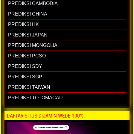
PREDIKSI CAMBODIA
PREDIKSI CHINA
PREDIKSI HK
PREDIKSI JAPAN
PREDIKSI MONGOLIA
PREDIKSI PCSO
PREDIKSI SDY
PREDIKSI SGP
PREDIKSI TAIWAN
PREDIKSI TOTOMACAU
DAFTAR SITUS DIJAMIN WEDE 100%