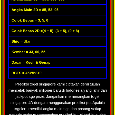
Angka Main 2D = 85, 53, 05
Colok Bebas = 3, 5, 0
Colok Bebas 2D =(4 + 5), (3 + 5), (0 + 8)
Shio = Ular
Kembar = 33, 00, 55
Dasar = Kecil & Genap
BBFS = 4*3*5*8+0
Prediksi togel singapore kami ciptakan demi tujuan
mencetak banyak milioner baru di Indonesia yang lahir dari
jackpot sgp prize. Jangankan memenangkan togel
singapore 4D dengan menggunakan prediksi jitu. Apabila
togelers memiliki angka main sgp dan pasang setiap
periode maka memenangkan prediksi jitu 2d hari ini sudah