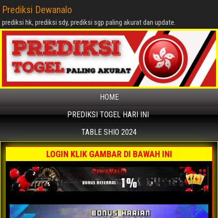
Prediksi Dewanalo
prediksi hk, prediksi sdy, prediksi sgp paling akurat dan update.
HOME
PREDIKSI TOGEL HARI INI
TABLE SHIO 2024
LOGIN KLIK GAMBAR DI BAWAH INI