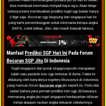
bisa membuat totomania menjadi kaya raya. Akan tetapi
tentunya kami membuatkan prediksi togel sgp bukan hanya
2 digit saja. Bocoran sgp langsung dari singapura hari ini
yang kami persembasgpan untuk totomania berupa angka
BBFS, colok bebas, shio, dan masih banyak lainnya.
Manfaat
Prediksi SGP Hari Ini
Pada Forum
Bocoran SGP Jitu
Di Indonesia
Togel singapore dari pusat singaporepools merupakan
salah satu pasaran toto sgp terbesar di dunia. Fakta ini
didukung oleh banyaknya togelers khususnya di Indonesia
yang mencari forum
bocoran sgp
jitu seperti ini. Perlu kita
sadari bahwa para pemain prediksi toto sgp 2d biasanya
memasang angka jitu togel singapore berdasarkan tafsiran
mimpi ataupun racikan angka keluaran sebelumnya.