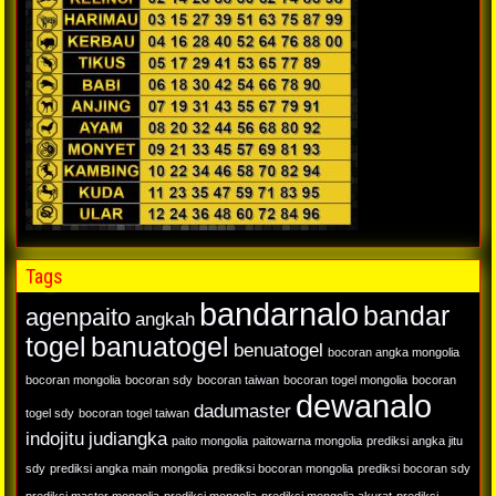
Tags
bandarnalo
bandar
agenpaito
angkah
togel
banuatogel
benuatogel
bocoran angka mongolia
bocoran mongolia
bocoran sdy
bocoran taiwan
bocoran togel mongolia
bocoran
dewanalo
dadumaster
togel sdy
bocoran togel taiwan
indojitu
judiangka
paito mongolia
paitowarna mongolia
prediksi angka jitu
sdy
prediksi angka main mongolia
prediksi bocoran mongolia
prediksi bocoran sdy