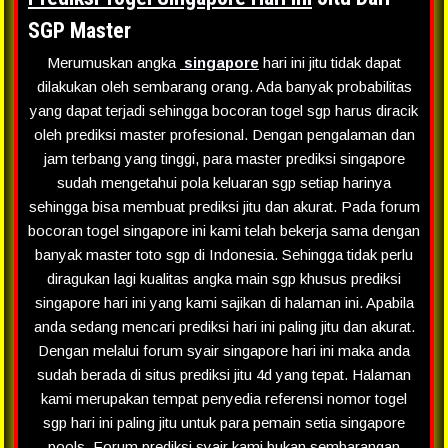
SGP Master
Merumuskan angka
singapore
hari ini jitu tidak dapat
dilakukan oleh sembarang orang. Ada banyak probabilitas
yang dapat terjadi sehingga bocoran togel sgp harus diracik
oleh prediksi master profesional. Dengan pengalaman dan
jam terbang yang tinggi, para master prediksi singapore
sudah mengetahui pola keluaran sgp setiap harinya
sehingga bisa membuat prediksi jitu dan akurat. Pada forum
bocoran togel singapore ini kami telah bekerja sama dengan
banyak master toto sgp di Indonesia. Sehingga tidak perlu
diragukan lagi kualitas angka main sgp khusus prediksi
singapore hari ini yang kami sajikan di halaman ini. Apabila
anda sedang mencari prediksi hari ini paling jitu dan akurat.
Dengan melalui forum syair singapore hari ini maka anda
sudah berada di situs prediksi jitu 4d yang tepat. Halaman
kami merupakan tempat penyedia referensi nomor togel
sgp hari ini paling jitu untuk para pemain setia singapore
pools. Forum prediksi syair kami bukan sembarangan