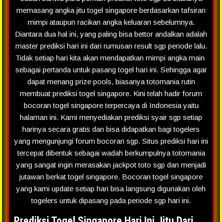
memasang angka jitu togel singapore berdasarkan tafsiran
mimpi ataupun racikan angka keluaran sebelumnya.
Diantara dua hal ini, yang paling bisa bettor andalkan adalah
master prediksi hari ini dari rumusan result sgp periode lalu.
Tidak setiap hari kita akan mendapatkan mimpi angka main
sebagai pertanda untuk pasang togel hari ini. Sehingga agar
dapat menang prize pools, biasanya totomania rutin
membuat prediksi togel singapore. Kini telah hadir forum
bocoran togel singapore terpercaya di Indonesia yaitu
halaman ini. Kami menyediakan prediksi syair sgp setiap
harinya secara gratis dan bisa didapatkan bagi togelers
yang mengunjungi forum bocoran sgp. Situs prediksi hari ini
tercepat dibentuk sebagai wadah berkumpulnya totomania
yang sangat ingin merasakan jackpot toto sgp dan menjadi
jutawan berkat togel singapore. Bocoran togel singapore
yang kami update setiap hari bisa langsung digunakan oleh
togelers untuk dipasang pada periode sgp hari ini.
Prediksi Togel Singapore Hari Ini
Jitu Dari