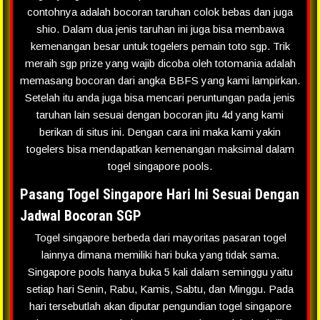
contohnya adalah bocoran taruhan colok bebas dan juga
shio. Dalam dua jenis taruhan ini juga bisa membawa
kemenangan besar untuk togelers pemain toto sgp. Trik
meraih sgp prize yang wajib dicoba oleh totomania adalah
memasang bocoran dari angka BBFS yang kami lampirkan.
Setelah itu anda juga bisa mencari peruntungan pada jenis
taruhan lain sesuai dengan bocoran jitu 4d yang kami
berikan di situs ini. Dengan cara ini maka kami yakin
togelers bisa mendapatkan kemenangan maksimal dalam
togel singapore pools.
Pasang Togel Singapore Hari Ini Sesuai Dengan
Jadwal Bocoran SGP
Togel singapore berbeda dari mayoritas pasaran togel
lainnya dimana memiliki hari buka yang tidak sama.
Singapore pools hanya buka 5 kali dalam seminggu yaitu
setiap hari Senin, Rabu, Kamis, Sabtu, dan Minggu. Pada
hari tersebutlah akan diputar pengundian togel singapore