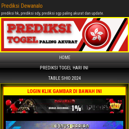
Prediksi Dewanalo
prediksi hk, prediksi sdy, prediksi sgp paling akurat dan update.
HOME
PREDIKSI TOGEL HARI INI
TABLE SHIO 2024
LOGIN KLIK GAMBAR DI BAWAH INI