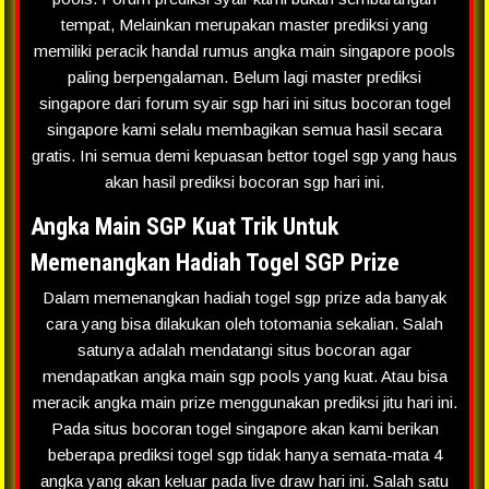
tempat, Melainkan merupakan master prediksi yang
memiliki peracik handal rumus angka main singapore pools
paling berpengalaman. Belum lagi master prediksi
singapore dari forum syair sgp hari ini situs bocoran togel
singapore kami selalu membagikan semua hasil secara
gratis. Ini semua demi kepuasan bettor togel sgp yang haus
akan hasil prediksi bocoran sgp hari ini.
Angka Main SGP Kuat Trik Untuk
Memenangkan Hadiah Togel SGP Prize
Dalam memenangkan hadiah togel sgp prize ada banyak
cara yang bisa dilakukan oleh totomania sekalian. Salah
satunya adalah mendatangi situs bocoran agar
mendapatkan angka main sgp pools yang kuat. Atau bisa
meracik angka main prize menggunakan prediksi jitu hari ini.
Pada situs bocoran togel singapore akan kami berikan
beberapa prediksi togel sgp tidak hanya semata-mata 4
angka yang akan keluar pada live draw hari ini. Salah satu