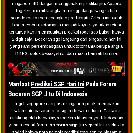
singapore 4D dengan menggunakan prediksi jitu. Apabila
togelers memiliki angka main sgp dan pasang setiap
periode maka memenangkan prediksi jitu 2d hari ini sudah
bisa membuat totomania menjadi kaya raya. Akan tetapi
tentunya kami membuatkan prediksi togel sgp bukan hanya
2 digit saja. Bocoran sgp langsung dari singapura hari ini
yang kami persembasgpan untuk totomania berupa angka
BBFS, colok bebas, shio, dan masih banyak lainnya.
Manfaat
Prediksi SGP Hari Ini
Pada Forum
Bocoran SGP Jitu
Di Indonesia
Togel singapore dari pusat singaporepools merupakan
salah satu pasaran toto sgp terbesar di dunia. Fakta ini
didukung oleh banyaknya togelers khususnya di Indonesia
yang mencari forum
bocoran sgp
jitu seperti ini. Perlu kita
sadari bahwa para pemain prediksi toto sgp 2d biasanya