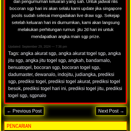
dan pengumuman keluaran yang sah. Untuk jadwal rilis
bocoran sgp hari ini akan selalu kami update jika singapore
pools sudah selesai mengadakan live draw sgp. Sekejap
setelah keluaran hari ini diumumkan, kami akan langsung
melakukan perhitungan rumus jitu 2d hari ini untuk
mendapatkan angka main sgp prize.
Updated: September 29, 2024 — 7:36 pm
Tags:
angka akurat sgp
,
angka akurat togel sgp
,
angka
jitu sgp
,
angka jitu togel sgp
,
angkah
,
bandarnalo
,
benuatogel
,
bocoran sgp
,
bocoran togel sgp
,
dadumaster
,
dewanalo
,
indojitu
,
judiangka
,
prediksi
sgp
,
prediksi togel
,
prediksi togel akurat
,
prediksi togel
besok
,
prediksi togel hari ini
,
prediksi togel jitu
,
prediksi
togel sgp
,
sgpnalo
← Previous Post
Next Post →
PENCARIAN