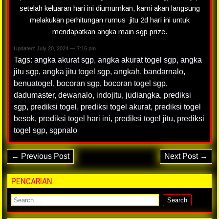
setelah keluaran hari ini diumumkan, kami akan langsung
melakukan perhitungan rumus jitu 2d hari ini untuk
mendapatkan angka main sgp prize.
Updated: July 20, 2024 — 7:16 pm
Tags:
angka akurat sgp
,
angka akurat togel sgp
,
angka
jitu sgp
,
angka jitu togel sgp
,
angkah
,
bandarnalo
,
benuatogel
,
bocoran sgp
,
bocoran togel sgp
,
dadumaster
,
dewanalo
,
indojitu
,
judiangka
,
prediksi
sgp
,
prediksi togel
,
prediksi togel akurat
,
prediksi togel
besok
,
prediksi togel hari ini
,
prediksi togel jitu
,
prediksi
togel sgp
,
sgpnalo
← Previous Post
Next Post →
PENCARIAN