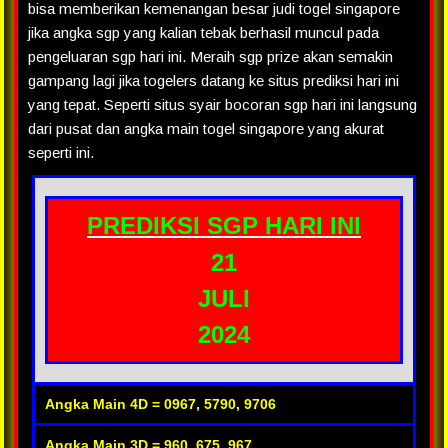
bisa memberikan kemenangan besar judi togel singapore
jika angka sgp yang kalian tebak berhasil muncul pada
pengeluaran sgp hari ini. Meraih sgp prize akan semakin
gampang lagi jika togelers datang ke situs prediksi hari ini
yang tepat. Seperti situs syair bocoran sgp hari ini langsung
dari pusat dan angka main togel singapore yang akurat
seperti ini.
PREDIKSI SGP HARI INI
21
JULI
2024
Angka Main 4D = 0967, 5790, 9706
Angka Main 3D = 960, 675, 967