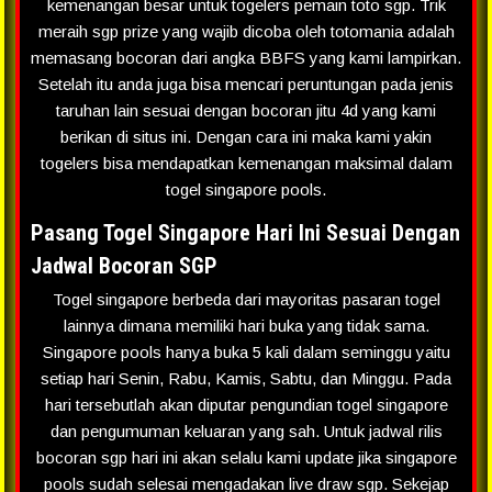
kemenangan besar untuk togelers pemain toto sgp. Trik
meraih sgp prize yang wajib dicoba oleh totomania adalah
memasang bocoran dari angka BBFS yang kami lampirkan.
Setelah itu anda juga bisa mencari peruntungan pada jenis
taruhan lain sesuai dengan bocoran jitu 4d yang kami
berikan di situs ini. Dengan cara ini maka kami yakin
togelers bisa mendapatkan kemenangan maksimal dalam
togel singapore pools.
Pasang Togel Singapore Hari Ini Sesuai Dengan
Jadwal Bocoran SGP
Togel singapore berbeda dari mayoritas pasaran togel
lainnya dimana memiliki hari buka yang tidak sama.
Singapore pools hanya buka 5 kali dalam seminggu yaitu
setiap hari Senin, Rabu, Kamis, Sabtu, dan Minggu. Pada
hari tersebutlah akan diputar pengundian togel singapore
dan pengumuman keluaran yang sah. Untuk jadwal rilis
bocoran sgp hari ini akan selalu kami update jika singapore
pools sudah selesai mengadakan live draw sgp. Sekejap