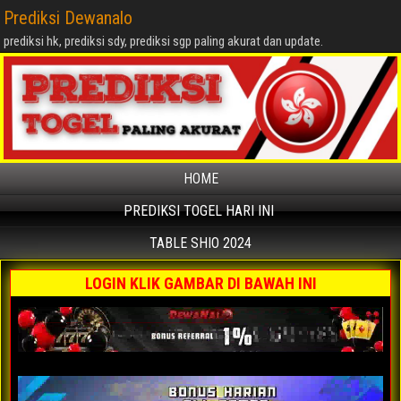
Prediksi Dewanalo
prediksi hk, prediksi sdy, prediksi sgp paling akurat dan update.
HOME
PREDIKSI TOGEL HARI INI
TABLE SHIO 2024
LOGIN KLIK GAMBAR DI BAWAH INI