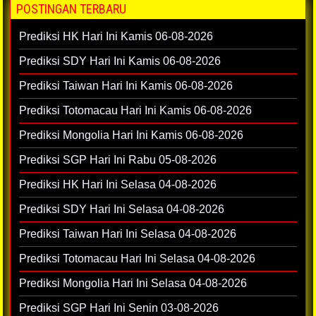
POSTINGAN TERBARU
Prediksi HK Hari Ini Kamis 06-08-2026
Prediksi SDY Hari Ini Kamis 06-08-2026
Prediksi Taiwan Hari Ini Kamis 06-08-2026
Prediksi Totomacau Hari Ini Kamis 06-08-2026
Prediksi Mongolia Hari Ini Kamis 06-08-2026
Prediksi SGP Hari Ini Rabu 05-08-2026
Prediksi HK Hari Ini Selasa 04-08-2026
Prediksi SDY Hari Ini Selasa 04-08-2026
Prediksi Taiwan Hari Ini Selasa 04-08-2026
Prediksi Totomacau Hari Ini Selasa 04-08-2026
Prediksi Mongolia Hari Ini Selasa 04-08-2026
Prediksi SGP Hari Ini Senin 03-08-2026