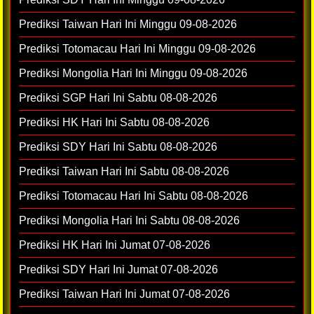
Prediksi Taiwan Hari Ini Minggu 09-08-2026
Prediksi Totomacau Hari Ini Minggu 09-08-2026
Prediksi Mongolia Hari Ini Minggu 09-08-2026
Prediksi SGP Hari Ini Sabtu 08-08-2026
Prediksi HK Hari Ini Sabtu 08-08-2026
Prediksi SDY Hari Ini Sabtu 08-08-2026
Prediksi Taiwan Hari Ini Sabtu 08-08-2026
Prediksi Totomacau Hari Ini Sabtu 08-08-2026
Prediksi Mongolia Hari Ini Sabtu 08-08-2026
Prediksi HK Hari Ini Jumat 07-08-2026
Prediksi SDY Hari Ini Jumat 07-08-2026
Prediksi Taiwan Hari Ini Jumat 07-08-2026