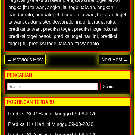
Tags:
angka akurat taiwan
,
angka akurat togel taiwan
,
angka jitu taiwan
,
angka jitu togel taiwan
,
angkah
,
bandarnalo
,
benuatogel
,
bocoran taiwan
,
bocoran togel
taiwan
,
dadumaster
,
dewanalo
,
indojitu
,
judiangka
,
prediksi taiwan
,
prediksi togel
,
prediksi togel akurat
,
prediksi togel besok
,
prediksi togel hari ini
,
prediksi
togel jitu
,
prediksi togel taiwan
,
taiwannalo
← Previous Post
Next Post →
PENCARIAN
POSTINGAN TERBARU
Prediksi SGP Hari Ini Minggu 09-08-2026
Prediksi HK Hari Ini Minggu 09-08-2026
Prediksi SDY Hari Ini Minggu 09-08-2026