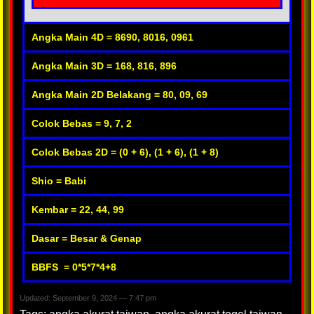
Angka Main 4D = 8690, 8016, 0961
Angka Main 3D = 168, 816, 896
Angka Main 2D Belakang = 80, 09, 69
Colok Bebas = 9, 7, 2
Colok Bebas 2D = (0 + 6), (1 + 6), (1 + 8)
Shio = Babi
Kembar = 22, 44, 99
Dasar = Besar & Genap
BBFS = 0*5*7*4+8
Updated: September 9, 2024 — 7:47 pm