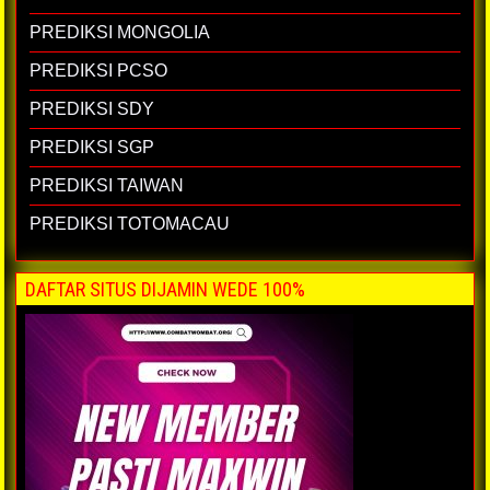
PREDIKSI MONGOLIA
PREDIKSI PCSO
PREDIKSI SDY
PREDIKSI SGP
PREDIKSI TAIWAN
PREDIKSI TOTOMACAU
DAFTAR SITUS DIJAMIN WEDE 100%