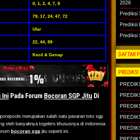
2026
0, 1, 2, 4, 7, 9
Prediksi
79, 17, 24, 47, 72
Prediksi
Ular
Prediksi
22, 44, 99
DAFTAR 
Kecil & Genap
PREDIKSI
PREDIK
 Ini
Pada Forum
Bocoran SGP Jitu
Di
PREDIK
PREDIK
gaporepools merupakan salah satu pasaran toto sgp
PREDIK
kung oleh banyaknya togelers khususnya di Indonesia
PREDIK
forum
bocoran sgp
jitu seperti ini.
PREDIK