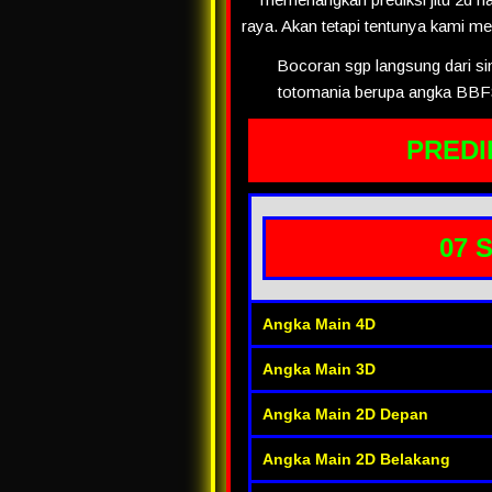
raya. Akan tetapi tentunya kami me
Bocoran sgp langsung dari si
totomania berupa angka BBFS,
PREDI
07 
Angka Main 4D
Angka Main 3D
Angka Main 2D Depan
Angka Main 2D Belakang