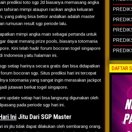
main prediksi toto sgp 2d biasanya memasang angka
an tafsiran mimpi ataupun racikan angka keluaran
PREDIK
i, yang paling bisa bettor andalkan adalah master
PREDIK
 dari rumusan result sgp periode lalu.
PREDIK
ndapatkan mimpi angka main sebagai pertanda untuk
PREDIK
 agar dapat menang prize pools, biasanya totomania
apore. Kini telah hadir forum bocoran togel singapore
PREDIK
di Indonesia yaitu halaman ini.
gp setiap harinya secara gratis dan bisa didapatkan
DAFTAR S
forum bocoran sgp. Situs prediksi hari ini tercepat
nya totomania yang sangat ingin merasakan jackpot
adi jutawan berkat togel singapore.
mi update setiap hari bisa langsung digunakan oleh
dipasang pada periode sgp hari ini.
ari Ini
Jitu Dari SGP Master
ri ini jitu tidak dapat dilakukan oleh sembarang orang.