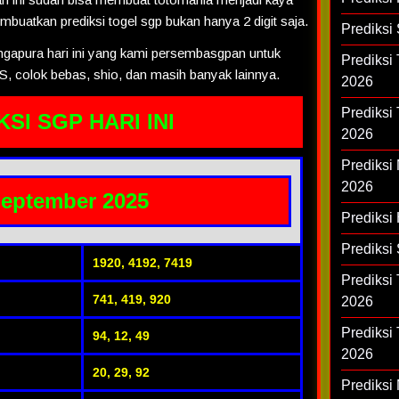
mbuatkan prediksi togel sgp bukan hanya 2 digit saja.
Prediksi
ngapura hari ini yang kami persembasgpan untuk
Prediksi 
 colok bebas, shio, dan masih banyak lainnya.
2026
Prediksi
KSI SGP HARI INI
2026
Prediksi 
2026
September 2025
Prediksi
Prediksi
1920, 4192, 7419
Prediksi 
741, 419, 920
2026
Prediksi
94, 12, 49
2026
20, 29, 92
Prediksi 