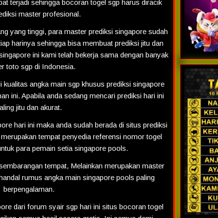
at terjadi sehingga bocoran togel sgp harus diracik
ediksi master profesional.
g yang tinggi, para master prediksi singapore sudah
iap harinya sehingga bisa membuat prediksi jitu dan
singapore ini kami telah bekerja sama dengan banyak
r toto sgp di Indonesia.
gi kualitas angka main sgp khusus prediksi singapore
man ini. Apabila anda sedang mencari prediksi hari ini
aling jitu dan akurat.
re hari ini maka anda sudah berada di situs prediksi
i merupakan tempat penyedia referensi nomor togel
u untuk para pemain setia singapore pools.
n sembarangan tempat, Melainkan merupakan master
k handal rumus angka main singapore pools paling
berpengalaman.
ore dari forum syair sgp hari ini situs bocoran togel