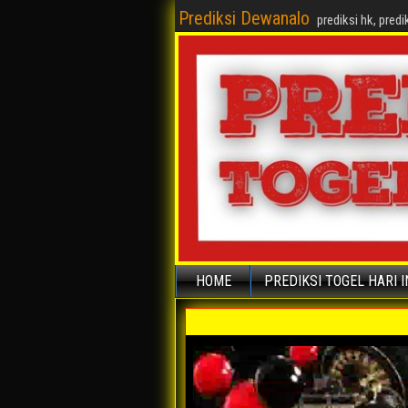
Prediksi Dewanalo
prediksi hk, predi
HOME
PREDIKSI TOGEL HARI I