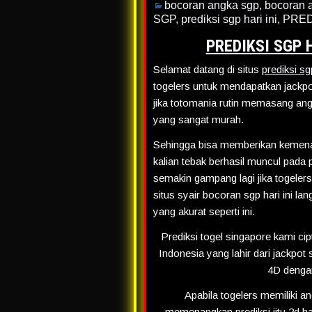
bocoran angka sgp
,
bocoran a
SGP
,
prediksi sgp hari ini
,
PRED
PREDIKSI SGP H
Selamat datang di situs
prediksi sg
togelers untuk mendapatkan jackpo
jika totomania rutin memasang angk
yang sangat murah.
Sehingga bisa memberikan kemenan
kalian tebak berhasil muncul pada 
semakin gampang lagi jika togelers d
situs syair bocoran sgp hari ini l
yang akurat seperti ini.
Prediksi togel singapore kami ci
Indonesia yang lahir dari jackpo
4D dengan
Apabila togelers memiliki 
memenangkan prediksi jitu 2d h