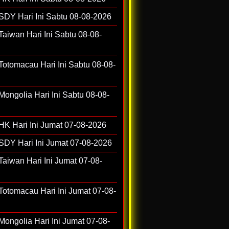
 SDY Hari Ini Sabtu 08-08-2026
Taiwan Hari Ini Sabtu 08-08-
 Totomacau Hari Ini Sabtu 08-08-
Mongolia Hari Ini Sabtu 08-08-
 HK Hari Ini Jumat 07-08-2026
 SDY Hari Ini Jumat 07-08-2026
Taiwan Hari Ini Jumat 07-08-
 Totomacau Hari Ini Jumat 07-08-
Mongolia Hari Ini Jumat 07-08-