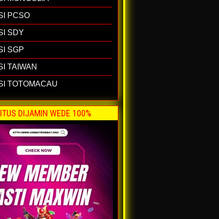
SI PCSO
SI SDY
SI SGP
SI TAIWAN
SI TOTOMACAU
ITUS DIJAMIN WEDE 100%