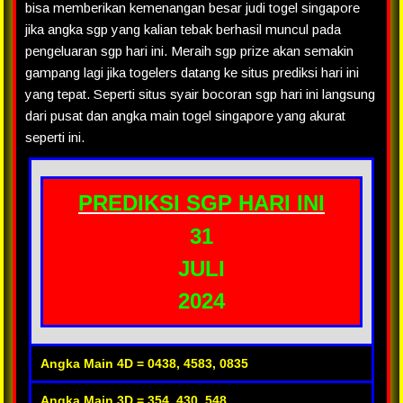
bisa memberikan kemenangan besar judi togel singapore
jika angka sgp yang kalian tebak berhasil muncul pada
pengeluaran sgp hari ini. Meraih sgp prize akan semakin
gampang lagi jika togelers datang ke situs prediksi hari ini
yang tepat. Seperti situs syair bocoran sgp hari ini langsung
dari pusat dan angka main togel singapore yang akurat
seperti ini.
PREDIKSI SGP HARI INI
31
JULI
2024
Angka Main 4D = 0438, 4583, 0835
Angka Main 3D = 354, 430, 548