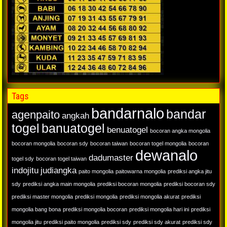
Tags
bandarnalo
bandar
agenpaito
angkah
togel
banuatogel
benuatogel
bocoran angka mongolia
bocoran mongolia
bocoran sdy
bocoran taiwan
bocoran togel mongolia
bocoran
dewanalo
dadumaster
togel sdy
bocoran togel taiwan
indojitu
judiangka
paito mongolia
paitowarna mongolia
prediksi angka jitu
sdy
prediksi angka main mongolia
prediksi bocoran mongolia
prediksi bocoran sdy
prediksi master mongolia
prediksi mongolia
prediksi mongolia akurat
prediksi
mongolia bang bona
prediksi mongolia bocoran
prediksi mongolia hari ini
prediksi
mongolia jitu
prediksi paito mongolia
prediksi sdy
prediksi sdy akurat
prediksi sdy