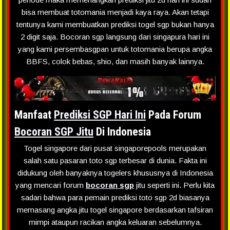
bisa membuat totomania menjadi kaya raya. Akan tetapi
tentunya kami membuatkan prediksi togel sgp bukan hanya
2 digit saja. Bocoran sgp langsung dari singapura hari ini
yang kami persembasgpan untuk totomania berupa angka
BBFS, colok bebas, shio, dan masih banyak lainnya.
Manfaat
Prediksi SGP Hari Ini
Pada Forum
Bocoran SGP Jitu
Di Indonesia
Togel singapore dari pusat singaporepools merupakan
salah satu pasaran toto sgp terbesar di dunia. Fakta ini
didukung oleh banyaknya togelers khususnya di Indonesia
yang mencari forum
bocoran sgp
jitu seperti ini. Perlu kita
sadari bahwa para pemain prediksi toto sgp 2d biasanya
memasang angka jitu togel singapore berdasarkan tafsiran
mimpi ataupun racikan angka keluaran sebelumnya.