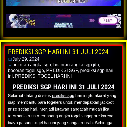
PREDIKSI SGP HARI INI 31 JULI 2024
July 29, 2024
bocoran angka sgp
,
bocoran angka sgp jitu
,
bocoran togel sgp
,
PREDIKSI SGP
,
prediksi sgp hari
ini
,
PREDIKSI TOGEL HARI INI
PREDIKSI SGP HARI INI 31 JULI 2024
Selamat datang di situs
prediksi sgp
hari ini jitu akurat yang
siap membantu para togelers untuk mendapatkan jackpot
prize setiap hari. Menjadi jutawan sangatlah mudah jika
totomania rutin memasang angka togel singapore karena
biaya pasang togel hari ini yang sangat murah. Sehingga