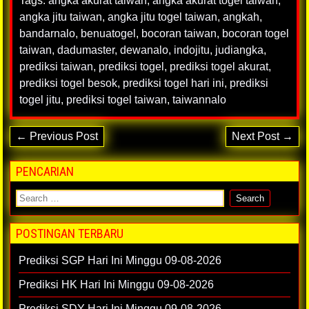
Tags:
angka akurat taiwan
,
angka akurat togel taiwan
,
angka jitu taiwan
,
angka jitu togel taiwan
,
angkah
,
bandarnalo
,
benuatogel
,
bocoran taiwan
,
bocoran togel
taiwan
,
dadumaster
,
dewanalo
,
indojitu
,
judiangka
,
prediksi taiwan
,
prediksi togel
,
prediksi togel akurat
,
prediksi togel besok
,
prediksi togel hari ini
,
prediksi
togel jitu
,
prediksi togel taiwan
,
taiwannalo
← Previous Post
Next Post →
PENCARIAN
POSTINGAN TERBARU
Prediksi SGP Hari Ini Minggu 09-08-2026
Prediksi HK Hari Ini Minggu 09-08-2026
Prediksi SDY Hari Ini Minggu 09-08-2026