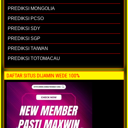
PREDIKSI MONGOLIA
PREDIKSI PCSO
PREDIKSI SDY
PREDIKSI SGP
PREDIKSI TAIWAN
PREDIKSI TOTOMACAU
DAFTAR SITUS DIJAMIN WEDE 100%