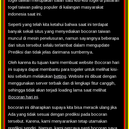
togel taiwan merupakan salah satu kisi-kisi togel di pasaran
togel taiwan paling populer di kalangan masyarakat
indonesia saat ini.
Seperti yang telah kita ketahui bahwa saat ini terdapat
banyak sekali situs yang menyediakan bocoran taiwan
muncul di mesin penelusuran, namun sayangnya beberapa
dari situs tersebut selalu terlambat dalam mengupdate
Prediksi dan tidak jelas darimana sumbernya.
Oleh karena itu tujuan kami membuat website Bocoran hari
ini supaya dapat membantu para togeler untuk melihat kisi-
kisi sebelum melakukan
betting
. Website ini dibuat dengan
menggunakan server terbaik dan di lengkapi fitur canggih,
sehingga tidak akan terjadi loading lama saat melihat
Bocoran hari ini
.
bocoran ini diharapkan supaya kita bisa meracik ulang jika
Ada yang tidak sesuai dengan prediksi pada bocoran
tersebut. Karena, kami menyarankan tetap utamakan
prediksi sendiri. Namun, kami percaya pasti bocoran saya