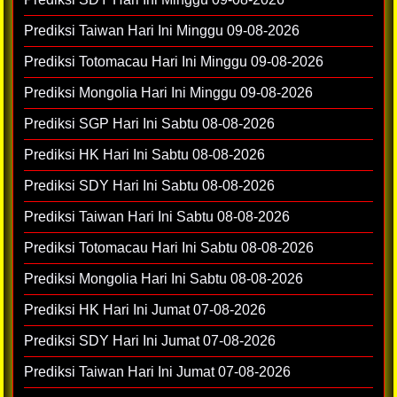
Prediksi Taiwan Hari Ini Minggu 09-08-2026
Prediksi Totomacau Hari Ini Minggu 09-08-2026
Prediksi Mongolia Hari Ini Minggu 09-08-2026
Prediksi SGP Hari Ini Sabtu 08-08-2026
Prediksi HK Hari Ini Sabtu 08-08-2026
Prediksi SDY Hari Ini Sabtu 08-08-2026
Prediksi Taiwan Hari Ini Sabtu 08-08-2026
Prediksi Totomacau Hari Ini Sabtu 08-08-2026
Prediksi Mongolia Hari Ini Sabtu 08-08-2026
Prediksi HK Hari Ini Jumat 07-08-2026
Prediksi SDY Hari Ini Jumat 07-08-2026
Prediksi Taiwan Hari Ini Jumat 07-08-2026