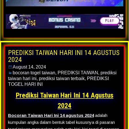
PREDIKSI TAIWAN HARI INI 14 AGUSTUS
2024
August 14, 2024
bocoran togel taiwan
,
PREDIKSI TAIWAN
,
prediksi
taiwan hari ini
,
prediksi taiwan terbaik
,
PREDIKSI
TOGEL HARI INI
Prediksi Taiwan Hari Ini 14 Agustus
2024
Bocoran Taiwan Hari Ini 14 agustus 2024
adalah
kumpulan angka dalam bentuk tabel kususnya di pasaran