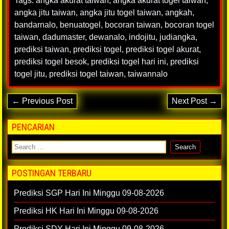
Tags:
angka akurat taiwan
,
angka akurat togel taiwan
,
angka jitu taiwan
,
angka jitu togel taiwan
,
angkah
,
bandarnalo
,
benuatogel
,
bocoran taiwan
,
bocoran togel
taiwan
,
dadumaster
,
dewanalo
,
indojitu
,
judiangka
,
prediksi taiwan
,
prediksi togel
,
prediksi togel akurat
,
prediksi togel besok
,
prediksi togel hari ini
,
prediksi
togel jitu
,
prediksi togel taiwan
,
taiwannalo
← Previous Post
Next Post →
PENCARIAN
POSTINGAN TERBARU
Prediksi SGP Hari Ini Minggu 09-08-2026
Prediksi HK Hari Ini Minggu 09-08-2026
Prediksi SDY Hari Ini Minggu 09-08-2026