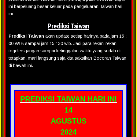
ini berpeluang besar keluar pada pengeluaran Taiwan hari
ini.
Prediksi Taiwan
Prediksi Taiwan
akan update setiap harinya pada jam 15 :
00 WIB sampai jam 15 : 30 wib. Jadi para rekan-rekan
togelers jangan sampai ketinggalan waktu yang sudah di
tetapkan, mari langsung saja kita saksikan
Bocoran Taiwan
di bawah ini.
PREDIKSI TAIWAN HARI INI
14
AGUSTUS
2024