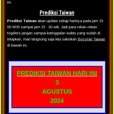
ini.
Prediksi Taiwan
Prediksi Taiwan
akan update setiap harinya pada jam 15 :
00 WIB sampai jam 15 : 30 wib. Jadi para rekan-rekan
togelers jangan sampai ketinggalan waktu yang sudah di
tetapkan, mari langsung saja kita saksikan
Bocoran Taiwan
di bawah ini.
PREDIKSI TAIWAN HARI INI
3
AGUSTUS
2024