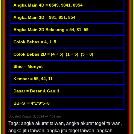
Angka Main 4D = 8549, 9841, 8954
Angka Main 3D = 981, 851, 854
Angka Main 2D Belakang = 54, 81, 59
Colok Bebas = 4, 1, 5
Colok Bebas 2D = (4 + 5), (1 + 5), (5 + 8)
Shio = Monyet
Kembar = 55, 44, 11
Dasar = Besar & Ganjil
BBFS = 4*1*9*5+8
Updated: August 3, 2024 — 7:59 am
Tags:
angka akurat taiwan
,
angka akurat togel taiwan
,
angka jitu taiwan
,
angka jitu togel taiwan
,
angkah
,