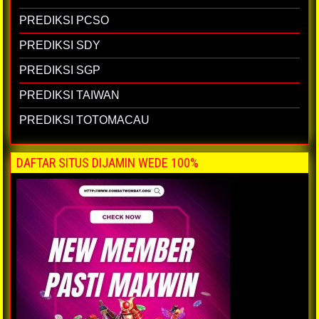
PREDIKSI PCSO
PREDIKSI SDY
PREDIKSI SGP
PREDIKSI TAIWAN
PREDIKSI TOTOMACAU
DAFTAR SITUS DIJAMIN WEDE 100%