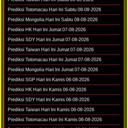
Prediksi Totomacau Hari Ini Sabtu 08-08-2026
Prediksi Mongolia Hari Ini Sabtu 08-08-2026
Prediksi HK Hari Ini Jumat 07-08-2026
Prediksi SDY Hari Ini Jumat 07-08-2026
Prediksi Taiwan Hari Ini Jumat 07-08-2026
Prediksi Totomacau Hari Ini Jumat 07-08-2026
Prediksi Mongolia Hari Ini Jumat 07-08-2026
Prediksi SGP Hari Ini Kamis 06-08-2026
Prediksi HK Hari Ini Kamis 06-08-2026
Prediksi SDY Hari Ini Kamis 06-08-2026
Prediksi Taiwan Hari Ini Kamis 06-08-2026
Prediksi Totomacau Hari Ini Kamis 06-08-2026