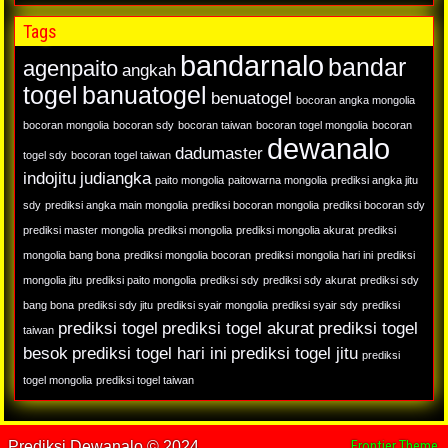
Tags
bandarnalo
bandar
agenpaito
angkah
togel
banuatogel
benuatogel
bocoran angka mongolia
bocoran mongolia
bocoran sdy
bocoran taiwan
bocoran togel mongolia
bocoran
dewanalo
dadumaster
togel sdy
bocoran togel taiwan
indojitu
judiangka
paito mongolia
paitowarna mongolia
prediksi angka jitu
sdy
prediksi angka main mongolia
prediksi bocoran mongolia
prediksi bocoran sdy
prediksi master mongolia
prediksi mongolia
prediksi mongolia akurat
prediksi
mongolia bang bona
prediksi mongolia bocoran
prediksi mongolia hari ini
prediksi
mongolia jitu
prediksi paito mongolia
prediksi sdy
prediksi sdy akurat
prediksi sdy
bang bona
prediksi sdy jitu
prediksi syair mongolia
prediksi syair sdy
prediksi
prediksi togel
prediksi togel akurat
prediksi togel
taiwan
besok
prediksi togel hari ini
prediksi togel jitu
prediksi
togel mongolia
prediksi togel taiwan
Frontier Theme
Prediksi Dewanalo © 2024