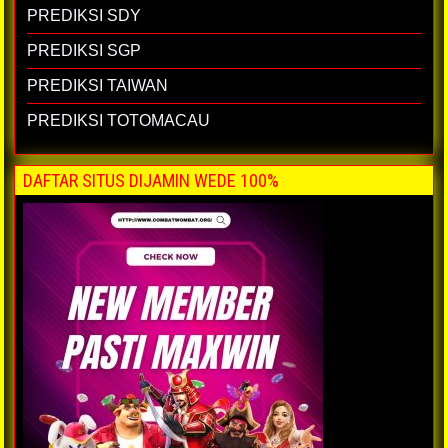
PREDIKSI SDY
PREDIKSI SGP
PREDIKSI TAIWAN
PREDIKSI TOTOMACAU
DAFTAR SITUS DIJAMIN WEDE 100%