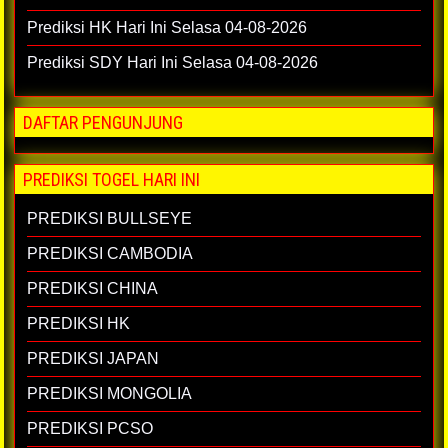
Prediksi HK Hari Ini Selasa 04-08-2026
Prediksi SDY Hari Ini Selasa 04-08-2026
DAFTAR PENGUNJUNG
PREDIKSI TOGEL HARI INI
PREDIKSI BULLSEYE
PREDIKSI CAMBODIA
PREDIKSI CHINA
PREDIKSI HK
PREDIKSI JAPAN
PREDIKSI MONGOLIA
PREDIKSI PCSO