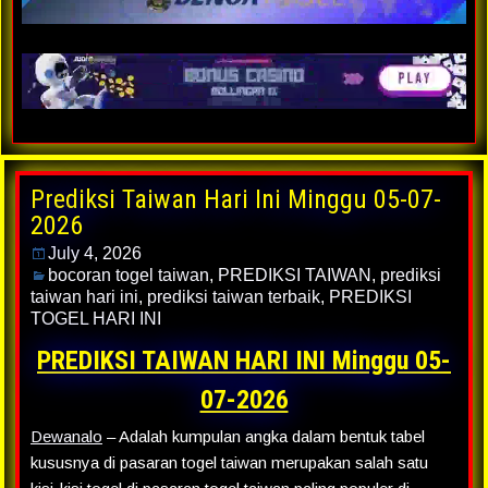
Prediksi Taiwan Hari Ini Minggu 05-07-
2026
July 4, 2026
bocoran togel taiwan
,
PREDIKSI TAIWAN
,
prediksi
taiwan hari ini
,
prediksi taiwan terbaik
,
PREDIKSI
TOGEL HARI INI
PREDIKSI TAIWAN HARI INI Minggu 05-
07-2026
Dewanalo
– Adalah kumpulan angka dalam bentuk tabel
kususnya di pasaran togel taiwan merupakan salah satu