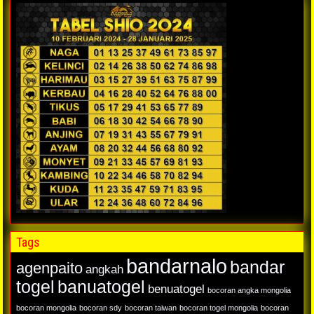
Tags
bandarnalo
bandar
agenpaito
angkah
togel
banuatogel
benuatogel
bocoran angka mongolia
bocoran mongolia
bocoran sdy
bocoran taiwan
bocoran togel mongolia
bocoran