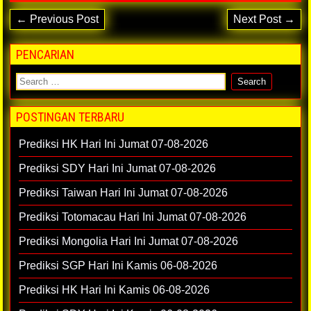
← Previous Post
Next Post →
PENCARIAN
POSTINGAN TERBARU
Prediksi HK Hari Ini Jumat 07-08-2026
Prediksi SDY Hari Ini Jumat 07-08-2026
Prediksi Taiwan Hari Ini Jumat 07-08-2026
Prediksi Totomacau Hari Ini Jumat 07-08-2026
Prediksi Mongolia Hari Ini Jumat 07-08-2026
Prediksi SGP Hari Ini Kamis 06-08-2026
Prediksi HK Hari Ini Kamis 06-08-2026