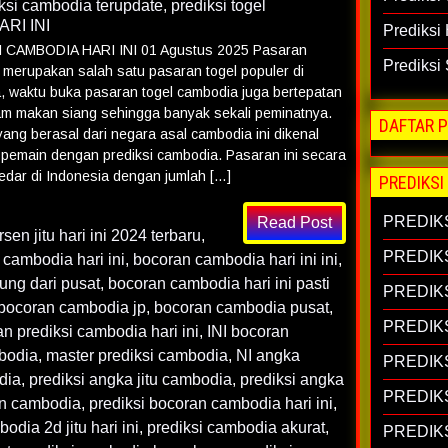
ksi cambodia terupdate
,
prediksi togel
RI INI
Prediksi
 CAMBODIA HARI INI 01 Agustus 2025 Pasaran
Prediksi
merupakan salah satu pasaran togel populer di
, waktu buka pasaran togel cambodia juga bertepatan
am makan siang sehingga banyak sekali peminatnya.
DAFTAR 
ang berasal dari negara asal cambodia ini dikenal
pemain dengan prediksi cambodia. Pasaran ini secara
edar di Indonesia dengan jumlah […]
PREDIKSI
PREDIK
Read Post
en jitu hari ini 2024 terbaru
,
PREDIK
cambodia hari ini
,
bocoran cambodia hari ini ini
,
ung dari pusat
,
bocoran cambodia hari ini pasti
PREDIK
bocoran cambodia jp
,
bocoran cambodia pusat
,
PREDIK
n prediksi cambodia hari ini
,
INI bocoran
mbodia
,
master prediksi cambodia
,
NI angka
PREDIK
dia
,
prediksi angka jitu cambodia
,
prediksi angka
PREDIK
an cambodia
,
prediksi bocoran cambodia hari ini
,
odia 2d jitu hari ini
,
prediksi cambodia akurat
,
PREDIK