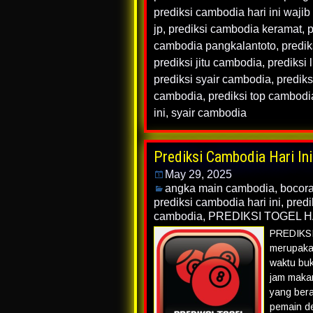
prediksi cambodia hari ini wajib
jp
,
prediksi cambodia keramat
,
p
cambodia pangkalantoto
,
predik
prediksi jitu cambodia
,
prediksi
prediksi syair cambodia
,
prediks
cambodia
,
prediksi top cambodi
ini
,
syair cambodia
Prediksi Cambodia Hari In
May 29, 2025
angka main cambodia
,
bocor
prediksi cambodia hari ini
,
predi
cambodia
,
PREDIKSI TOGEL HA
PREDIKSI
merupakan
waktu buk
jam maka
yang bera
pemain de