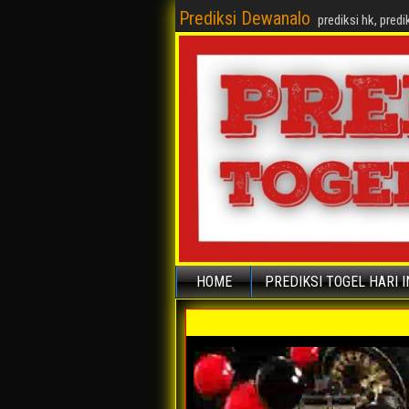
Prediksi Dewanalo
prediksi hk, predi
HOME
PREDIKSI TOGEL HARI I