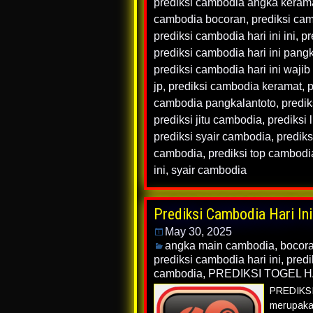
prediksi cambodia angka keram
cambodia bocoran
,
prediksi cam
prediksi cambodia hari ini ini
,
pr
prediksi cambodia hari ini pang
prediksi cambodia hari ini wajib
jp
,
prediksi cambodia keramat
,
p
cambodia pangkalantoto
,
predik
prediksi jitu cambodia
,
prediksi
prediksi syair cambodia
,
prediks
cambodia
,
prediksi top cambodi
ini
,
syair cambodia
Prediksi Cambodia Hari In
May 30, 2025
angka main cambodia
,
bocor
prediksi cambodia hari ini
,
predi
cambodia
,
PREDIKSI TOGEL HA
PREDIKSI
merupakan