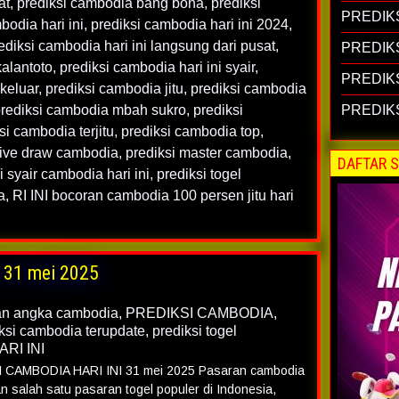
at
,
prediksi cambodia bang bona
,
prediksi
PREDIK
bodia hari ini
,
prediksi cambodia hari ini 2024
,
ediksi cambodia hari ini langsung dari pusat
,
PREDIK
kalantoto
,
prediksi cambodia hari ini syair
,
PREDIK
 keluar
,
prediksi cambodia jitu
,
prediksi cambodia
rediksi cambodia mbah sukro
,
prediksi
PREDIK
si cambodia terjitu
,
prediksi cambodia top
,
 live draw cambodia
,
prediksi master cambodia
,
DAFTAR S
i syair cambodia hari ini
,
prediksi togel
a
,
RI INI bocoran cambodia 100 persen jitu hari
i 31 mei 2025
an angka cambodia
,
PREDIKSI CAMBODIA
,
ksi cambodia terupdate
,
prediksi togel
RI INI
 CAMBODIA HARI INI 31 mei 2025 Pasaran cambodia
 salah satu pasaran togel populer di Indonesia,