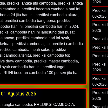
2026
dia
,
prediksi angka jitu cambodia
,
prediksi angka
an cambodia
,
prediksi bocoran cambodia hari ini
,
Prediksi
odia 2d jitu hari ini
,
prediksi cambodia akurat
,
08-2026
at
,
prediksi cambodia bang bona
,
prediksi
Prediksi
bodia hari ini
,
prediksi cambodia hari ini 2024
,
2026
ediksi cambodia hari ini langsung dari pusat
,
kalantoto
,
prediksi cambodia hari ini syair
,
Prediksi
 keluar
,
prediksi cambodia jitu
,
prediksi cambodia
Prediksi
rediksi cambodia mbah sukro
,
prediksi
si cambodia terjitu
,
prediksi cambodia top
,
Prediksi
 live draw cambodia
,
prediksi master cambodia
,
Prediksi 
i syair cambodia hari ini
,
prediksi togel
2026
a
,
RI INI bocoran cambodia 100 persen jitu hari
Prediksi
08-2026
i 01 Agustus 2025
Prediksi 
2026
an angka cambodia
,
PREDIKSI CAMBODIA
,
Prediksi