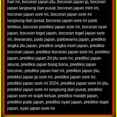
hari ini
,
bocoran japan jitu
,
bocoran japan jp
,
bocoran
japan langsung dari pusat
,
bocoran japan mlm ini
,
bocoran japan sore ini
,
bocoran japan sore ini
langsung dari pusat
,
bocoran japan sore ini pasti
tembus
,
bocoran prediksi japan sore ini
,
bocoran syair
japan
,
bocoran togel japan
,
bocoran togel japan sore
ini
,
dewanalo
,
paito japan
,
paitowarna japan
,
prediksi
angka jitu japan
,
prediksi angka main japan
,
prediksi
bocoran japan
,
prediksi bocoran japan sore ini
,
prediksi
japan
,
prediksi japan 2d jitu sore ini
,
prediksi japan
akurat
,
prediksi japan bang bona
,
prediksi japan
bocoran
,
prediksi japan hari ini
,
prediksi japan jitu
,
prediksi japan jp sore ini
,
prediksi japan sore ini
,
prediksi japan sore ini 2024
,
prediksi japan sore ini jitu
,
prediksi japan sore ini langsung dari pusat
,
prediksi
japan sore ini wajib keluar
,
prediksi master japan
,
prediksi paito japan
,
prediksi syair japan
,
prediksi togel
japan
,
syair japan sore ini