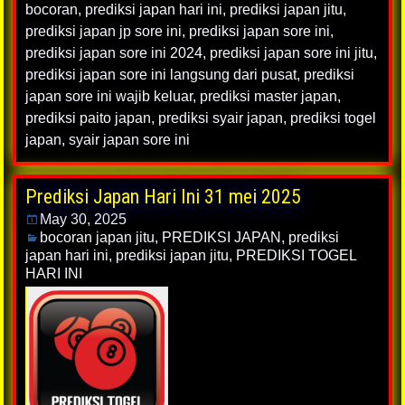
bocoran
,
prediksi japan hari ini
,
prediksi japan jitu
,
prediksi japan jp sore ini
,
prediksi japan sore ini
,
prediksi japan sore ini 2024
,
prediksi japan sore ini jitu
,
prediksi japan sore ini langsung dari pusat
,
prediksi
japan sore ini wajib keluar
,
prediksi master japan
,
prediksi paito japan
,
prediksi syair japan
,
prediksi togel
japan
,
syair japan sore ini
Prediksi Japan Hari Ini 31 mei 2025
May 30, 2025
bocoran japan jitu
,
PREDIKSI JAPAN
,
prediksi
japan hari ini
,
prediksi japan jitu
,
PREDIKSI TOGEL
HARI INI