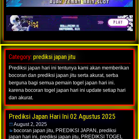
Category:
prediksi japan jitu
Prediksi japan hari ini tentunya kami akan memberikan
bocoran dan prediksi japan jitu serta akurat, serba
berguna bagi semua pemain togel japan hari ini.
karena bocoran togel japan hari ini update setiap hari
dan akurat.
Prediksi Japan Hari Ini 02 Agustus 2025
August 2, 2025
bocoran japan jitu
,
PREDIKSI JAPAN
,
prediksi
japan hari ini
,
prediksi japan jitu
,
PREDIKSI TOGEL