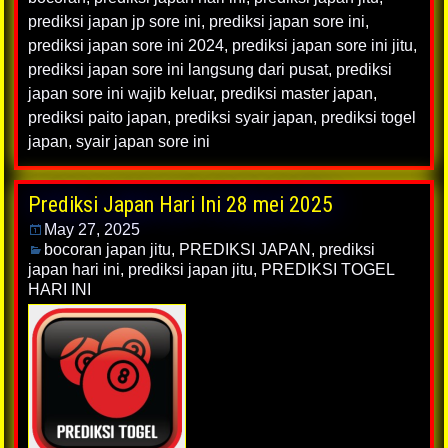
prediksi japan jp sore ini
,
prediksi japan sore ini
,
prediksi japan sore ini 2024
,
prediksi japan sore ini jitu
,
prediksi japan sore ini langsung dari pusat
,
prediksi
japan sore ini wajib keluar
,
prediksi master japan
,
prediksi paito japan
,
prediksi syair japan
,
prediksi togel
japan
,
syair japan sore ini
Prediksi Japan Hari Ini 28 mei 2025
May 27, 2025
bocoran japan jitu
,
PREDIKSI JAPAN
,
prediksi
japan hari ini
,
prediksi japan jitu
,
PREDIKSI TOGEL
HARI INI