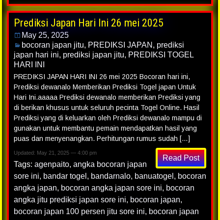
Prediksi Japan Hari Ini 26 mei 2025
May 25, 2025
bocoran japan jitu
,
PREDIKSI JAPAN
,
prediksi
japan hari ini
,
prediksi japan jitu
,
PREDIKSI TOGEL
HARI INI
PREDIKSI JAPAN HARI INI 26 mei 2025 Bocoran hari ini,
Prediksi dewanalo Memberikan Prediksi Togel japan Untuk
Hari Ini.aaaaa Prediksi dewanalo memberikan Prediksi yang
di berikan khusus untuk seluruh pecinta Togel Online. Hasil
Prediksi yang di keluarkan oleh Prediksi dewanalo mampu di
gunakan untuk membantu pemain mendapatkan hasil yang
puas dan menyenangkan. Perhitungan rumus sudah […]
Updated: May 21, 2025 — 4:00 pm
Read Post
Tags:
agenpaito
,
angka bocoran japan
sore ini
,
bandar togel
,
bandarnalo
,
banuatogel
,
bocoran
angka japan
,
bocoran angka japan sore ini
,
bocoran
angka jitu prediksi japan sore ini
,
bocoran japan
,
bocoran japan 100 persen jitu sore ini
,
bocoran japan