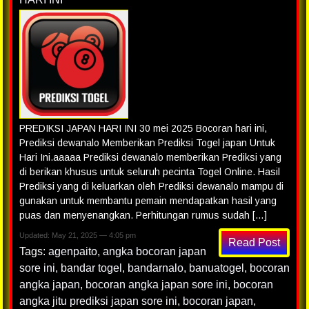
PREDIKSI JAPAN HARI INI 30 mei 2025 Bocoran hari ini,
Prediksi dewanalo Memberikan Prediksi Togel japan Untuk
Hari Ini.aaaaa Prediksi dewanalo memberikan Prediksi yang
di berikan khusus untuk seluruh pecinta Togel Online. Hasil
Prediksi yang di keluarkan oleh Prediksi dewanalo mampu di
gunakan untuk membantu pemain mendapatkan hasil yang
puas dan menyenangkan. Perhitungan rumus sudah […]
Updated: May 21, 2025 — 4:05 pm
Read Post
Tags:
agenpaito
,
angka bocoran japan
sore ini
,
bandar togel
,
bandarnalo
,
banuatogel
,
bocoran
angka japan
,
bocoran angka japan sore ini
,
bocoran
angka jitu prediksi japan sore ini
,
bocoran japan
,