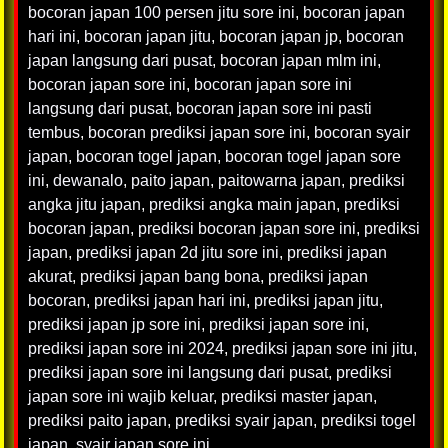
bocoran japan 100 persen jitu sore ini
,
bocoran japan
hari ini
,
bocoran japan jitu
,
bocoran japan jp
,
bocoran
japan langsung dari pusat
,
bocoran japan mlm ini
,
bocoran japan sore ini
,
bocoran japan sore ini
langsung dari pusat
,
bocoran japan sore ini pasti
tembus
,
bocoran prediksi japan sore ini
,
bocoran syair
japan
,
bocoran togel japan
,
bocoran togel japan sore
ini
,
dewanalo
,
paito japan
,
paitowarna japan
,
prediksi
angka jitu japan
,
prediksi angka main japan
,
prediksi
bocoran japan
,
prediksi bocoran japan sore ini
,
prediksi
japan
,
prediksi japan 2d jitu sore ini
,
prediksi japan
akurat
,
prediksi japan bang bona
,
prediksi japan
bocoran
,
prediksi japan hari ini
,
prediksi japan jitu
,
prediksi japan jp sore ini
,
prediksi japan sore ini
,
prediksi japan sore ini 2024
,
prediksi japan sore ini jitu
,
prediksi japan sore ini langsung dari pusat
,
prediksi
japan sore ini wajib keluar
,
prediksi master japan
,
prediksi paito japan
,
prediksi syair japan
,
prediksi togel
japan
,
syair japan sore ini