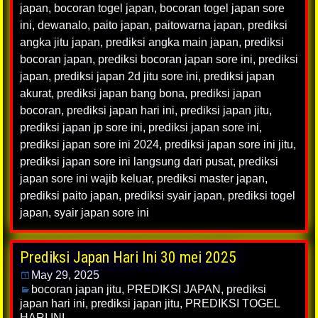
japan
,
bocoran togel japan
,
bocoran togel japan sore
ini
,
dewanalo
,
paito japan
,
paitowarna japan
,
prediksi
angka jitu japan
,
prediksi angka main japan
,
prediksi
bocoran japan
,
prediksi bocoran japan sore ini
,
prediksi
japan
,
prediksi japan 2d jitu sore ini
,
prediksi japan
akurat
,
prediksi japan bang bona
,
prediksi japan
bocoran
,
prediksi japan hari ini
,
prediksi japan jitu
,
prediksi japan jp sore ini
,
prediksi japan sore ini
,
prediksi japan sore ini 2024
,
prediksi japan sore ini jitu
,
prediksi japan sore ini langsung dari pusat
,
prediksi
japan sore ini wajib keluar
,
prediksi master japan
,
prediksi paito japan
,
prediksi syair japan
,
prediksi togel
japan
,
syair japan sore ini
Prediksi Japan Hari Ini 30 mei 2025
May 29, 2025
bocoran japan jitu
,
PREDIKSI JAPAN
,
prediksi
japan hari ini
,
prediksi japan jitu
,
PREDIKSI TOGEL
HARI INI