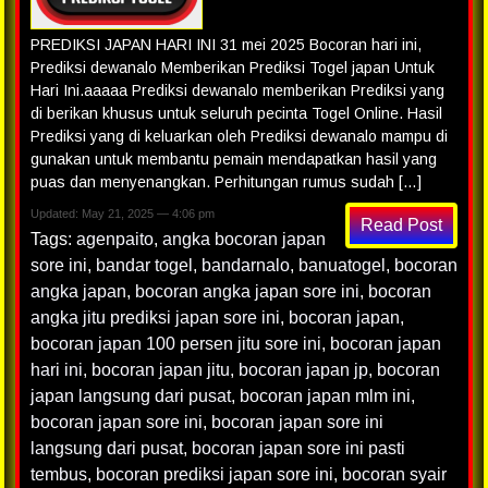
PREDIKSI JAPAN HARI INI 31 mei 2025 Bocoran hari ini,
Prediksi dewanalo Memberikan Prediksi Togel japan Untuk
Hari Ini.aaaaa Prediksi dewanalo memberikan Prediksi yang
di berikan khusus untuk seluruh pecinta Togel Online. Hasil
Prediksi yang di keluarkan oleh Prediksi dewanalo mampu di
gunakan untuk membantu pemain mendapatkan hasil yang
puas dan menyenangkan. Perhitungan rumus sudah […]
Updated: May 21, 2025 — 4:06 pm
Read Post
Tags:
agenpaito
,
angka bocoran japan
sore ini
,
bandar togel
,
bandarnalo
,
banuatogel
,
bocoran
angka japan
,
bocoran angka japan sore ini
,
bocoran
angka jitu prediksi japan sore ini
,
bocoran japan
,
bocoran japan 100 persen jitu sore ini
,
bocoran japan
hari ini
,
bocoran japan jitu
,
bocoran japan jp
,
bocoran
japan langsung dari pusat
,
bocoran japan mlm ini
,
bocoran japan sore ini
,
bocoran japan sore ini
langsung dari pusat
,
bocoran japan sore ini pasti
tembus
,
bocoran prediksi japan sore ini
,
bocoran syair