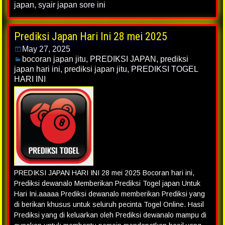
japan
,
syair japan sore ini
Prediksi Japan Hari Ini 28 mei 2025
May 27, 2025
bocoran japan jitu
,
PREDIKSI JAPAN
,
prediksi
japan hari ini
,
prediksi japan jitu
,
PREDIKSI TOGEL
HARI INI
PREDIKSI JAPAN HARI INI 28 mei 2025 Bocoran hari ini,
Prediksi dewanalo Memberikan Prediksi Togel japan Untuk
Hari Ini.aaaaa Prediksi dewanalo memberikan Prediksi yang
di berikan khusus untuk seluruh pecinta Togel Online. Hasil
Prediksi yang di keluarkan oleh Prediksi dewanalo mampu di