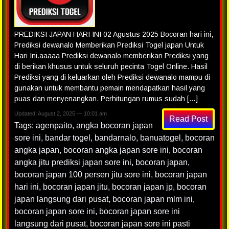
PREDIKSI JAPAN HARI INI 02 Agustus 2025 Bocoran hari ini,
Prediksi dewanalo Memberikan Prediksi Togel japan Untuk
Hari Ini.aaaaa Prediksi dewanalo memberikan Prediksi yang
di berikan khusus untuk seluruh pecinta Togel Online. Hasil
Prediksi yang di keluarkan oleh Prediksi dewanalo mampu di
gunakan untuk membantu pemain mendapatkan hasil yang
puas dan menyenangkan. Perhitungan rumus sudah […]
Updated: August 2, 2025 — 10:01 am
Read Post
Tags:
agenpaito
,
angka bocoran japan
sore ini
,
bandar togel
,
bandarnalo
,
banuatogel
,
bocoran
angka japan
,
bocoran angka japan sore ini
,
bocoran
angka jitu prediksi japan sore ini
,
bocoran japan
,
bocoran japan 100 persen jitu sore ini
,
bocoran japan
hari ini
,
bocoran japan jitu
,
bocoran japan jp
,
bocoran
japan langsung dari pusat
,
bocoran japan mlm ini
,
bocoran japan sore ini
,
bocoran japan sore ini
langsung dari pusat
,
bocoran japan sore ini pasti