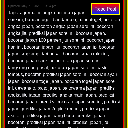
Updated: May 21, 2025 — 3:54 pm
Read Post
Tags:
agenpaito
,
angka bocoran japan
sore ini
,
bandar togel
,
bandarnalo
,
banuatogel
,
bocoran
angka japan
,
bocoran angka japan sore ini
,
bocoran
angka jitu prediksi japan sore ini
,
bocoran japan
,
bocoran japan 100 persen jitu sore ini
,
bocoran japan
hari ini
,
bocoran japan jitu
,
bocoran japan jp
,
bocoran
japan langsung dari pusat
,
bocoran japan mlm ini
,
bocoran japan sore ini
,
bocoran japan sore ini
langsung dari pusat
,
bocoran japan sore ini pasti
tembus
,
bocoran prediksi japan sore ini
,
bocoran syair
japan
,
bocoran togel japan
,
bocoran togel japan sore
ini
,
dewanalo
,
paito japan
,
paitowarna japan
,
prediksi
angka jitu japan
,
prediksi angka main japan
,
prediksi
bocoran japan
,
prediksi bocoran japan sore ini
,
prediksi
japan
,
prediksi japan 2d jitu sore ini
,
prediksi japan
akurat
,
prediksi japan bang bona
,
prediksi japan
bocoran
,
prediksi japan hari ini
,
prediksi japan jitu
,