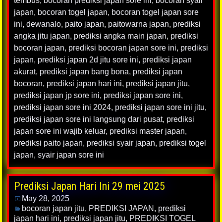
tembus
,
bocoran prediksi japan sore ini
,
bocoran syair
japan
,
bocoran togel japan
,
bocoran togel japan sore
ini
,
dewanalo
,
paito japan
,
paitowarna japan
,
prediksi
angka jitu japan
,
prediksi angka main japan
,
prediksi
bocoran japan
,
prediksi bocoran japan sore ini
,
prediksi
japan
,
prediksi japan 2d jitu sore ini
,
prediksi japan
akurat
,
prediksi japan bang bona
,
prediksi japan
bocoran
,
prediksi japan hari ini
,
prediksi japan jitu
,
prediksi japan jp sore ini
,
prediksi japan sore ini
,
prediksi japan sore ini 2024
,
prediksi japan sore ini jitu
,
prediksi japan sore ini langsung dari pusat
,
prediksi
japan sore ini wajib keluar
,
prediksi master japan
,
prediksi paito japan
,
prediksi syair japan
,
prediksi togel
japan
,
syair japan sore ini
Prediksi Japan Hari Ini 29 mei 2025
May 28, 2025
bocoran japan jitu
,
PREDIKSI JAPAN
,
prediksi
japan hari ini
,
prediksi japan jitu
,
PREDIKSI TOGEL