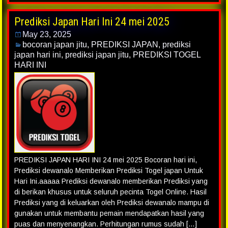
Prediksi Japan Hari Ini 24 mei 2025
May 23, 2025
bocoran japan jitu
,
PREDIKSI JAPAN
,
prediksi
japan hari ini
,
prediksi japan jitu
,
PREDIKSI TOGEL
HARI INI
PREDIKSI JAPAN HARI INI 24 mei 2025 Bocoran hari ini,
Prediksi dewanalo Memberikan Prediksi Togel japan Untuk
Hari Ini.aaaaa Prediksi dewanalo memberikan Prediksi yang
di berikan khusus untuk seluruh pecinta Togel Online. Hasil
Prediksi yang di keluarkan oleh Prediksi dewanalo mampu di
gunakan untuk membantu pemain mendapatkan hasil yang
puas dan menyenangkan. Perhitungan rumus sudah […]