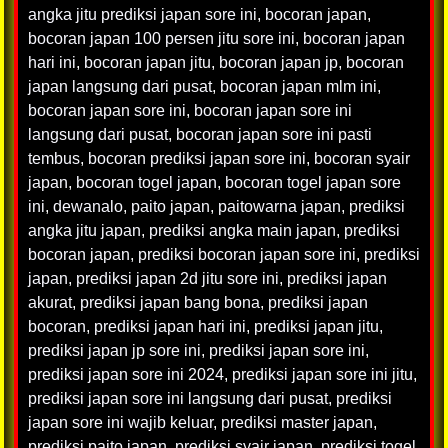
angka jitu prediksi japan sore ini
,
bocoran japan
,
bocoran japan 100 persen jitu sore ini
,
bocoran japan
hari ini
,
bocoran japan jitu
,
bocoran japan jp
,
bocoran
japan langsung dari pusat
,
bocoran japan mlm ini
,
bocoran japan sore ini
,
bocoran japan sore ini
langsung dari pusat
,
bocoran japan sore ini pasti
tembus
,
bocoran prediksi japan sore ini
,
bocoran syair
japan
,
bocoran togel japan
,
bocoran togel japan sore
ini
,
dewanalo
,
paito japan
,
paitowarna japan
,
prediksi
angka jitu japan
,
prediksi angka main japan
,
prediksi
bocoran japan
,
prediksi bocoran japan sore ini
,
prediksi
japan
,
prediksi japan 2d jitu sore ini
,
prediksi japan
akurat
,
prediksi japan bang bona
,
prediksi japan
bocoran
,
prediksi japan hari ini
,
prediksi japan jitu
,
prediksi japan jp sore ini
,
prediksi japan sore ini
,
prediksi japan sore ini 2024
,
prediksi japan sore ini jitu
,
prediksi japan sore ini langsung dari pusat
,
prediksi
japan sore ini wajib keluar
,
prediksi master japan
,
prediksi paito japan
,
prediksi syair japan
,
prediksi togel