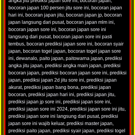
angka jitu prediksi japan sore ini
,
bocoran japan
,
bocoran japan 100 persen jitu sore ini
,
bocoran japan
hari ini
,
bocoran japan jitu
,
bocoran japan jp
,
bocoran
japan langsung dari pusat
,
bocoran japan mlm ini
,
bocoran japan sore ini
,
bocoran japan sore ini
langsung dari pusat
,
bocoran japan sore ini pasti
tembus
,
bocoran prediksi japan sore ini
,
bocoran syair
japan
,
bocoran togel japan
,
bocoran togel japan sore
ini
,
dewanalo
,
paito japan
,
paitowarna japan
,
prediksi
angka jitu japan
,
prediksi angka main japan
,
prediksi
bocoran japan
,
prediksi bocoran japan sore ini
,
prediksi
japan
,
prediksi japan 2d jitu sore ini
,
prediksi japan
akurat
,
prediksi japan bang bona
,
prediksi japan
bocoran
,
prediksi japan hari ini
,
prediksi japan jitu
,
prediksi japan jp sore ini
,
prediksi japan sore ini
,
prediksi japan sore ini 2024
,
prediksi japan sore ini jitu
,
prediksi japan sore ini langsung dari pusat
,
prediksi
japan sore ini wajib keluar
,
prediksi master japan
,
prediksi paito japan
,
prediksi syair japan
,
prediksi togel