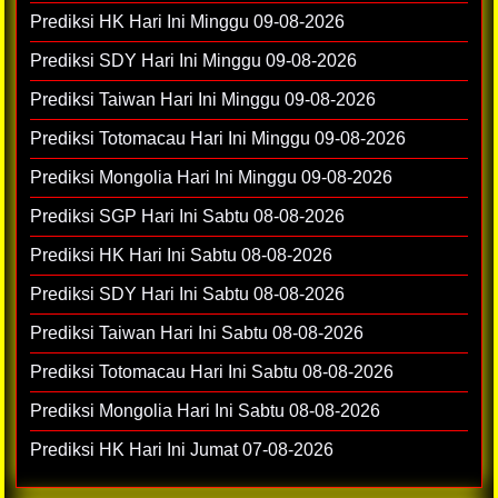
Prediksi HK Hari Ini Minggu 09-08-2026
Prediksi SDY Hari Ini Minggu 09-08-2026
Prediksi Taiwan Hari Ini Minggu 09-08-2026
Prediksi Totomacau Hari Ini Minggu 09-08-2026
Prediksi Mongolia Hari Ini Minggu 09-08-2026
Prediksi SGP Hari Ini Sabtu 08-08-2026
Prediksi HK Hari Ini Sabtu 08-08-2026
Prediksi SDY Hari Ini Sabtu 08-08-2026
Prediksi Taiwan Hari Ini Sabtu 08-08-2026
Prediksi Totomacau Hari Ini Sabtu 08-08-2026
Prediksi Mongolia Hari Ini Sabtu 08-08-2026
Prediksi HK Hari Ini Jumat 07-08-2026