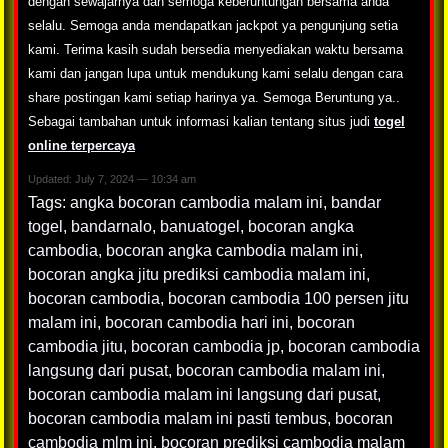
dengan sewajarnya dan semoga keberuntungan bersama anda
selalu. Semoga anda mendapatkan jackpot ya pengunjung setia
kami. Terima kasih sudah bersedia menyediakan waktu bersama
kami dan jangan lupa untuk mendukung kami selalu dengan cara
share postingan kami setiap harinya ya. Semoga Beruntung ya..
Sebagai tambahan untuk informasi kalian tentang situs judi
togel
online terpercaya
Updated: July 7, 2024 — 10:34 am
Tags:
angka bocoran cambodia malam ini
,
bandar
togel
,
bandarnalo
,
banuatogel
,
bocoran angka
cambodia
,
bocoran angka cambodia malam ini
,
bocoran angka jitu prediksi cambodia malam ini
,
bocoran cambodia
,
bocoran cambodia 100 persen jitu
malam ini
,
bocoran cambodia hari ini
,
bocoran
cambodia jitu
,
bocoran cambodia jp
,
bocoran cambodia
langsung dari pusat
,
bocoran cambodia malam ini
,
bocoran cambodia malam ini langsung dari pusat
,
bocoran cambodia malam ini pasti tembus
,
bocoran
cambodia mlm ini
,
bocoran prediksi cambodia malam