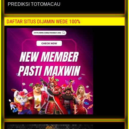
PREDIKSI TOTOMACAU
DAFTAR SITUS DIJAMIN WEDE 100%