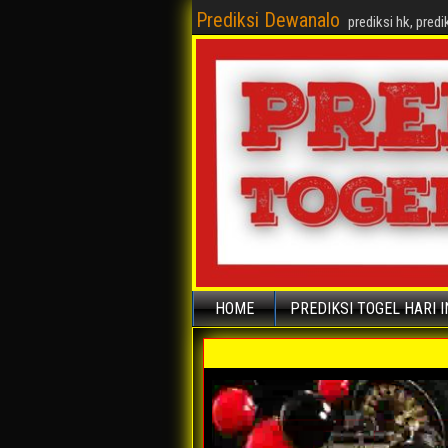
Prediksi Dewanalo
prediksi hk, predi
HOME
PREDIKSI TOGEL HARI I