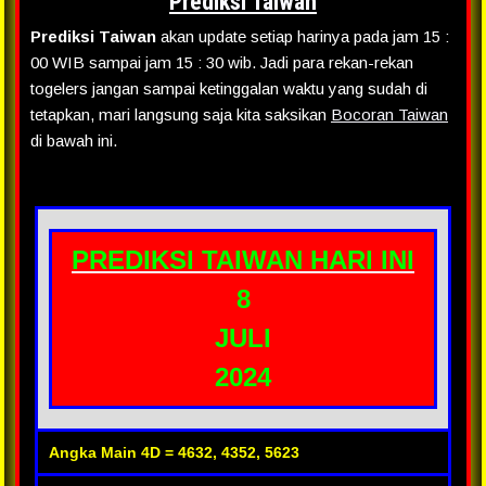
Prediksi Taiwan
Prediksi Taiwan
akan update setiap harinya pada jam 15 :
00 WIB sampai jam 15 : 30 wib. Jadi para rekan-rekan
togelers jangan sampai ketinggalan waktu yang sudah di
tetapkan, mari langsung saja kita saksikan
Bocoran Taiwan
di bawah ini.
PREDIKSI TAIWAN HARI INI
8
JULI
2024
Angka Main 4D = 4632, 4352, 5623