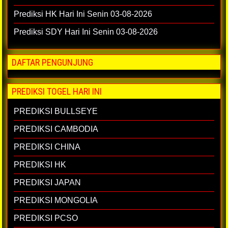
Prediksi HK Hari Ini Senin 03-08-2026
Prediksi SDY Hari Ini Senin 03-08-2026
DAFTAR PENGUNJUNG
PREDIKSI TOGEL HARI INI
PREDIKSI BULLSEYE
PREDIKSI CAMBODIA
PREDIKSI CHINA
PREDIKSI HK
PREDIKSI JAPAN
PREDIKSI MONGOLIA
PREDIKSI PCSO