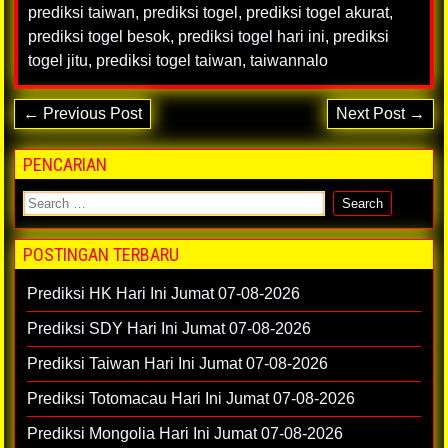
prediksi taiwan
,
prediksi togel
,
prediksi togel akurat
,
prediksi togel besok
,
prediksi togel hari ini
,
prediksi
togel jitu
,
prediksi togel taiwan
,
taiwannalo
← Previous Post
Next Post →
PENCARIAN
POSTINGAN TERBARU
Prediksi HK Hari Ini Jumat 07-08-2026
Prediksi SDY Hari Ini Jumat 07-08-2026
Prediksi Taiwan Hari Ini Jumat 07-08-2026
Prediksi Totomacau Hari Ini Jumat 07-08-2026
Prediksi Mongolia Hari Ini Jumat 07-08-2026