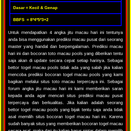
Dasar = Kecil & Genap
BBFS = 8*4*5*3+2
Untuk mendapatkan 4 angka jitu macau hari ini tentunya
anda bisa menggunakan prediksi macau pusat dari seorang
master yang handal dan berpengalaman. Prediksi macau
hari ini dan bocoran toto macau pools yang diberikan tentu
saja akan di update secara cepat setiap harinya. Sebagai
bettor togel macau pools tidak ada yang salah jika kalian
mencoba prediksi bocoran togel macau pools yang kami
bagikan melalui situs toto macau terpercaya ini. Sebagai
forum angka jitu macau hari ini kami memberikan saran
kepada anda agar mencari situs prediksi macau pusat
terpercaya dan berkualitas. Jika kalian adalah seorang
bettor togel macau pools yang bijak tentu saja anda tidak
asal memilih situs bocoran togel macau hari ini. Karena
sudah banyak situs yang memberikan bocoran togel macau
secara asal, maka dari itu kalian harus pintar dalam memilih