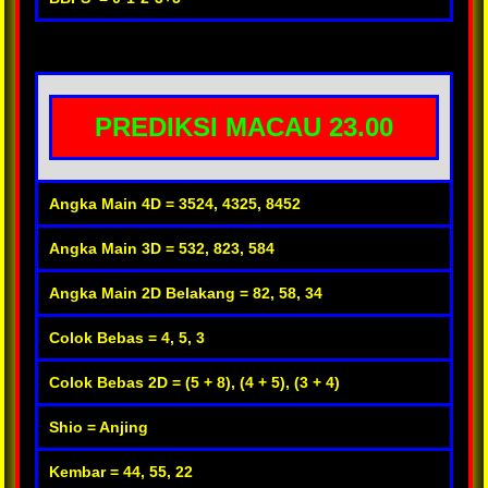
PREDIKSI MACAU 23.00
Angka Main 4D = 3524, 4325, 8452
Angka Main 3D = 532, 823, 584
Angka Main 2D Belakang = 82, 58, 34
Colok Bebas = 4, 5, 3
Colok Bebas 2D = (5 + 8), (4 + 5), (3 + 4)
Shio = Anjing
Kembar = 44, 55, 22