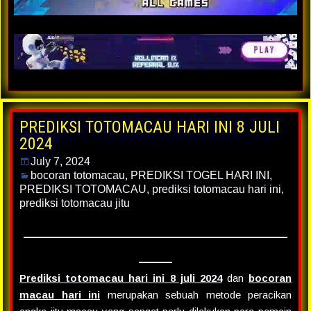
PREDIKSI TOTOMACAU HARI INI 8 JULI
2024
July 7, 2024
bocoran totomacau
,
PREDIKSI TOGEL HARI INI
,
PREDIKSI TOTOMACAU
,
prediksi totomacau hari ini
,
prediksi totomacau jitu
PREDIKSI TOTOMACAU HARI INI 8 JULI
2024
Prediksi totomacau hari ini 8 juli 2024
dan
bocoran
macau hari ini
merupakan sebuah metode peracikan