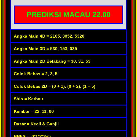
PREDIKSI MACAU 22.00
Angka Main 4D = 2105, 3052, 5320
Angka Main 3D = 530, 153, 035
Angka Main 2D Belakang = 30, 31, 53
Colok Bebas = 2, 3, 5
Colok Bebas 2D = (0 + 1), (0 + 2), (1 + 5)
Shio = Kerbau
Kembar = 22, 11, 00
Dasar = Kecil & Ganjil
BBFS = 0*1*2*3+5