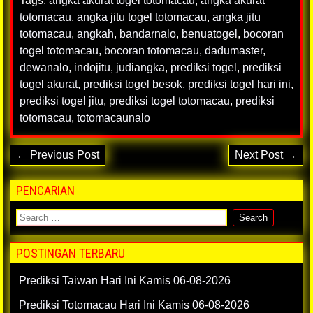
Tags:
angka akurat togel totomacau
,
angka akurat
totomacau
,
angka jitu togel totomacau
,
angka jitu
totomacau
,
angkah
,
bandarnalo
,
benuatogel
,
bocoran
togel totomacau
,
bocoran totomacau
,
dadumaster
,
dewanalo
,
indojitu
,
judiangka
,
prediksi togel
,
prediksi
togel akurat
,
prediksi togel besok
,
prediksi togel hari ini
,
prediksi togel jitu
,
prediksi togel totomacau
,
prediksi
totomacau
,
totomacaunalo
← Previous Post
Next Post →
PENCARIAN
POSTINGAN TERBARU
Prediksi Taiwan Hari Ini Kamis 06-08-2026
Prediksi Totomacau Hari Ini Kamis 06-08-2026