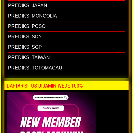
PREDIKSI JAPAN
PREDIKSI MONGOLIA
PREDIKSI PCSO
PREDIKSI SDY
PREDIKSI SGP
PREDIKSI TAIWAN
PREDIKSI TOTOMACAU
DAFTAR SITUS DIJAMIN WEDE 100%