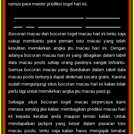
rumus para master prediksi togel hari ini.
Bocoran Macau Hari Ini Didapatkan Secara
Langsung Melalui Forum Angka Jitu Macau
Bocoran macau dan bocoran togel macau hari ini tentu saja
cukup membantu para pemain toto macau yang telah
kesulitan memikirkan angka jitu macau hari ini. Dengan
adanya bocoran macau hari ini yang dibagikan dalam tabel
data macau pools setiap orang pastinya sangat terbantu.
Semua bocoran macau yang disediakan dalam tabel data
macau pools tentunya dapat dinikmati secara gratis. Karena
sudah mengunjungi situs bocoran macau hari ini kalian tidak
perlu lagi untuk memikirkan angka jitu macau pasti jp.
Sebagai situs bocoran togel macau terpercaya kami
merasa senang jika kalian membagikan prediksi macau hari
ini kepada kerabat anda maupun teman kalian. Untuk
mendapatkan jackpot yang besar dalam pasaran toto
macau pools, tentu saja kalian harus mengajak kerabat