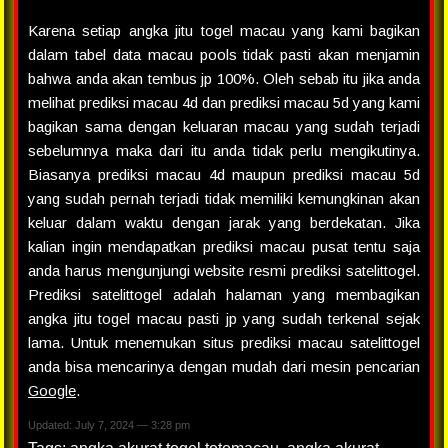
Karena setiap angka jitu togel macau yang kami bagikan
dalam tabel data macau pools tidak pasti akan menjamin
bahwa anda akan tembus jp 100%. Oleh sebab itu jika anda
melihat prediksi macau 4d dan prediksi macau 5d yang kami
bagikan sama dengan keluaran macau yang sudah terjadi
sebelumnya maka dari itu anda tidak perlu mengikutinya.
Biasanya prediksi macau 4d maupun prediksi macau 5d
yang sudah pernah terjadi tidak memiliki kemungkinan akan
keluar dalam waktu dengan jarak yang berdekatan. Jika
kalian ingin mendapatkan prediksi macau pusat tentu saja
anda harus mengunjungi website resmi prediksi satelittogel.
Prediksi satelittogel adalah halaman yang membagikan
angka jitu togel macau pasti jp yang sudah terkenal sejak
lama. Untuk menemukan situs prediksi macau satelittogel
anda bisa mencarinya dengan mudah dari mesin pencarian
Google
.
Updated: July 7, 2024 — 3:28 pm