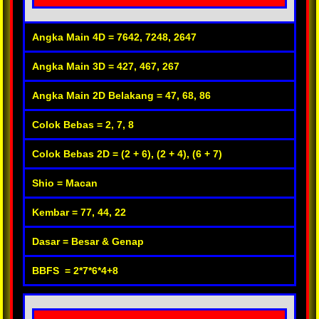
Angka Main 4D = 7642, 7248, 2647
Angka Main 3D = 427, 467, 267
Angka Main 2D Belakang = 47, 68, 86
Colok Bebas = 2, 7, 8
Colok Bebas 2D = (2 + 6), (2 + 4), (6 + 7)
Shio = Macan
Kembar = 77, 44, 22
Dasar = Besar & Genap
BBFS = 2*7*6*4+8