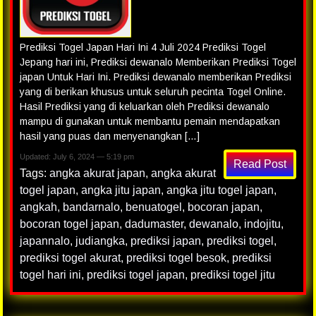
Prediksi Togel Japan Hari Ini 4 Juli 2024 Prediksi Togel
Jepang hari ini, Prediksi dewanalo Memberikan Prediksi Togel
japan Untuk Hari Ini. Prediksi dewanalo memberikan Prediksi
yang di berikan khusus untuk seluruh pecinta Togel Online.
Hasil Prediksi yang di keluarkan oleh Prediksi dewanalo
mampu di gunakan untuk membantu pemain mendapatkan
hasil yang puas dan menyenangkan […]
Updated: July 6, 2024 — 5:19 pm
Read Post
Tags:
angka akurat japan
,
angka akurat
togel japan
,
angka jitu japan
,
angka jitu togel japan
,
angkah
,
bandarnalo
,
benuatogel
,
bocoran japan
,
bocoran togel japan
,
dadumaster
,
dewanalo
,
indojitu
,
japannalo
,
judiangka
,
prediksi japan
,
prediksi togel
,
prediksi togel akurat
,
prediksi togel besok
,
prediksi
togel hari ini
,
prediksi togel japan
,
prediksi togel jitu