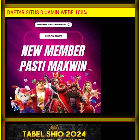
DAFTAR SITUS DIJAMIN WEDE 100%