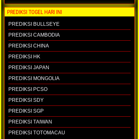
PREDIKSI TOGEL HARI INI
PREDIKSI BULLSEYE
PREDIKSI CAMBODIA
PREDIKSI CHINA
PREDIKSI HK
PREDIKSI JAPAN
PREDIKSI MONGOLIA
PREDIKSI PCSO
PREDIKSI SDY
PREDIKSI SGP
PREDIKSI TAIWAN
PREDIKSI TOTOMACAU