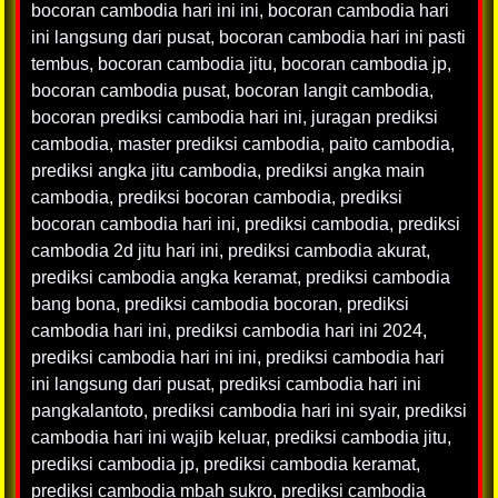
bocoran cambodia hari ini ini
,
bocoran cambodia hari
ini langsung dari pusat
,
bocoran cambodia hari ini pasti
tembus
,
bocoran cambodia jitu
,
bocoran cambodia jp
,
bocoran cambodia pusat
,
bocoran langit cambodia
,
bocoran prediksi cambodia hari ini
,
juragan prediksi
cambodia
,
master prediksi cambodia
,
paito cambodia
,
prediksi angka jitu cambodia
,
prediksi angka main
cambodia
,
prediksi bocoran cambodia
,
prediksi
bocoran cambodia hari ini
,
prediksi cambodia
,
prediksi
cambodia 2d jitu hari ini
,
prediksi cambodia akurat
,
prediksi cambodia angka keramat
,
prediksi cambodia
bang bona
,
prediksi cambodia bocoran
,
prediksi
cambodia hari ini
,
prediksi cambodia hari ini 2024
,
prediksi cambodia hari ini ini
,
prediksi cambodia hari
ini langsung dari pusat
,
prediksi cambodia hari ini
pangkalantoto
,
prediksi cambodia hari ini syair
,
prediksi
cambodia hari ini wajib keluar
,
prediksi cambodia jitu
,
prediksi cambodia jp
,
prediksi cambodia keramat
,
prediksi cambodia mbah sukro
,
prediksi cambodia