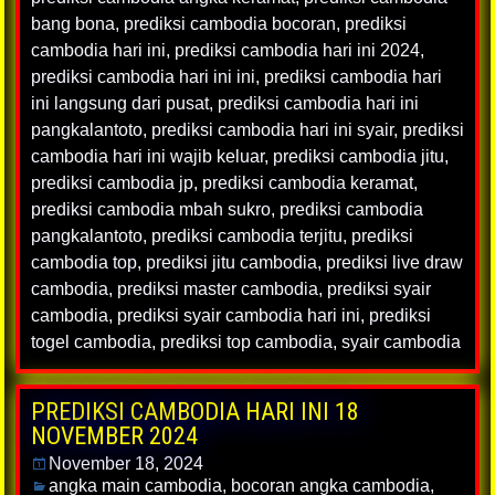
bang bona
,
prediksi cambodia bocoran
,
prediksi
cambodia hari ini
,
prediksi cambodia hari ini 2024
,
prediksi cambodia hari ini ini
,
prediksi cambodia hari
ini langsung dari pusat
,
prediksi cambodia hari ini
pangkalantoto
,
prediksi cambodia hari ini syair
,
prediksi
cambodia hari ini wajib keluar
,
prediksi cambodia jitu
,
prediksi cambodia jp
,
prediksi cambodia keramat
,
prediksi cambodia mbah sukro
,
prediksi cambodia
pangkalantoto
,
prediksi cambodia terjitu
,
prediksi
cambodia top
,
prediksi jitu cambodia
,
prediksi live draw
cambodia
,
prediksi master cambodia
,
prediksi syair
cambodia
,
prediksi syair cambodia hari ini
,
prediksi
togel cambodia
,
prediksi top cambodia
,
syair cambodia
PREDIKSI CAMBODIA HARI INI 18
NOVEMBER 2024
November 18, 2024
angka main cambodia
,
bocoran angka cambodia
,