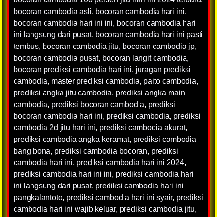
bocoran cambodia asli
,
bocoran cambodia hari ini
,
bocoran cambodia hari ini ini
,
bocoran cambodia hari
ini langsung dari pusat
,
bocoran cambodia hari ini pasti
tembus
,
bocoran cambodia jitu
,
bocoran cambodia jp
,
bocoran cambodia pusat
,
bocoran langit cambodia
,
bocoran prediksi cambodia hari ini
,
juragan prediksi
cambodia
,
master prediksi cambodia
,
paito cambodia
,
prediksi angka jitu cambodia
,
prediksi angka main
cambodia
,
prediksi bocoran cambodia
,
prediksi
bocoran cambodia hari ini
,
prediksi cambodia
,
prediksi
cambodia 2d jitu hari ini
,
prediksi cambodia akurat
,
prediksi cambodia angka keramat
,
prediksi cambodia
bang bona
,
prediksi cambodia bocoran
,
prediksi
cambodia hari ini
,
prediksi cambodia hari ini 2024
,
prediksi cambodia hari ini ini
,
prediksi cambodia hari
ini langsung dari pusat
,
prediksi cambodia hari ini
pangkalantoto
,
prediksi cambodia hari ini syair
,
prediksi
cambodia hari ini wajib keluar
,
prediksi cambodia jitu
,