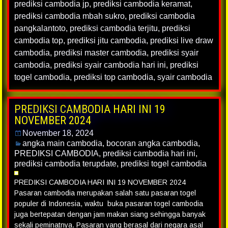
prediksi cambodia jp
,
prediksi cambodia keramat
,
prediksi cambodia mbah sukro
,
prediksi cambodia
pangkalantoto
,
prediksi cambodia terjitu
,
prediksi
cambodia top
,
prediksi jitu cambodia
,
prediksi live draw
cambodia
,
prediksi master cambodia
,
prediksi syair
cambodia
,
prediksi syair cambodia hari ini
,
prediksi
togel cambodia
,
prediksi top cambodia
,
syair cambodia
PREDIKSI CAMBODIA HARI INI 19
NOVEMBER 2024
November 18, 2024
angka main cambodia
,
bocoran angka cambodia
,
PREDIKSI CAMBODIA
,
prediksi cambodia hari ini
,
prediksi cambodia terupdate
,
prediksi togel cambodia
PREDIKSI CAMBODIA HARI INI 19 NOVEMBER 2024
Pasaran cambodia merupakan salah satu pasaran togel
populer di Indonesia, waktu buka pasaran togel cambodia
juga bertepatan dengan jam makan siang sehingga banyak
sekali peminatnya. Pasaran yang berasal dari negara asal