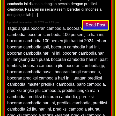
cambodia ini dikenal sebagian pemain dengan prediksi
cambodia. Pasaran ini secara resmi beredar di Indonesia
dengan jumlah […]
Updated: November 18, 2024 — 2:29 pm
Read Post
Tags:
angka bocoran cambodia
,
bocoran
cambodia
,
bocoran cambodia 100 persen jitu hari ini
,
bocoran cambodia 100 persen jitu hari ini 2024 terbaru
,
bocoran cambodia asli
,
bocoran cambodia hari ini
,
bocoran cambodia hari ini ini
,
bocoran cambodia hari
ini langsung dari pusat
,
bocoran cambodia hari ini pasti
tembus
,
bocoran cambodia jitu
,
bocoran cambodia jp
,
bocoran cambodia pusat
,
bocoran langit cambodia
,
bocoran prediksi cambodia hari ini
,
juragan prediksi
cambodia
,
master prediksi cambodia
,
paito cambodia
,
prediksi angka jitu cambodia
,
prediksi angka main
cambodia
,
prediksi bocoran cambodia
,
prediksi
bocoran cambodia hari ini
,
prediksi cambodia
,
prediksi
cambodia 2d jitu hari ini
,
prediksi cambodia akurat
,
prediksi cambodia angka keramat
,
prediksi cambodia