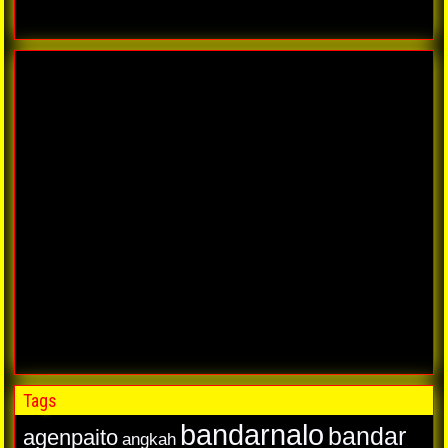
Tags
bandarnalo
bandar
agenpaito
angkah