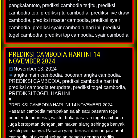
pangkalantoto
,
prediksi cambodia terjitu
,
prediksi
cambodia top
,
prediksi jitu cambodia
,
prediksi live draw
cambodia
,
prediksi master cambodia
,
prediksi syair
cambodia
,
prediksi syair cambodia hari ini
,
prediksi
togel cambodia
,
prediksi top cambodia
,
syair cambodia
PREDIKSI CAMBODIA HARI INI 14
NOVEMBER 2024
November 13, 2024
angka main cambodia
,
bocoran angka cambodia
,
PREDIKSI CAMBODIA
,
prediksi cambodia hari ini
,
prediksi cambodia terupdate
,
prediksi togel cambodia
,
PREDIKSI TOGEL HARI INI
PREDIKSI CAMBODIA HARI INI 14 NOVEMBER 2024
Pasaran cambodia merupakan salah satu pasaran togel
populer di Indonesia, waktu buka pasaran togel cambodia
juga bertepatan dengan jam makan siang sehingga banyak
sekali peminatnya. Pasaran yang berasal dari negara asal
cambodia ini dikenal sebagian pemain dengan prediksi