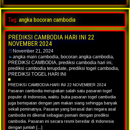
Tag:
angka bocoran cambodia
PREDIKSI CAMBODIA HARI INI 22
NOVEMBER 2024
November 21, 2024
angka main cambodia
,
bocoran angka cambodia
,
PREDIKSI CAMBODIA
,
prediksi cambodia hari ini
,
prediksi cambodia terupdate
,
prediksi togel cambodia
,
PREDIKSI TOGEL HARI INI
PREDIKSI CAMBODIA HARI INI 22 NOVEMBER 2024
Pasaran cambodia merupakan salah satu pasaran togel
populer di Indonesia, waktu buka pasaran togel cambodia
juga bertepatan dengan jam makan siang sehingga banyak
sekali peminatnya. Pasaran yang berasal dari negara asal
cambodia ini dikenal sebagian pemain dengan prediksi
cambodia. Pasaran ini secara resmi beredar di Indonesia
dengan jumlah […]