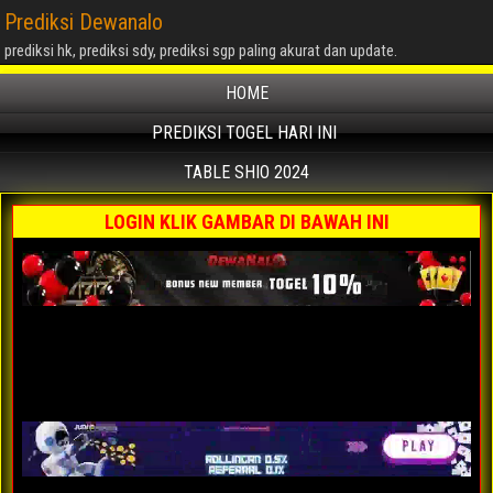
Prediksi Dewanalo
prediksi hk, prediksi sdy, prediksi sgp paling akurat dan update.
HOME
PREDIKSI TOGEL HARI INI
TABLE SHIO 2024
LOGIN KLIK GAMBAR DI BAWAH INI