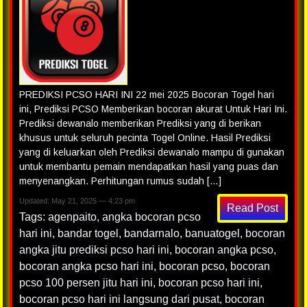
PREDIKSI PCSO HARI INI 22 mei 2025 Bocoran Togel hari
ini, Prediksi PCSO Memberikan bocoran akurat Untuk Hari Ini.
Prediksi dewanalo memberikan Prediksi yang di berikan
khusus untuk seluruh pecinta Togel Online. Hasil Prediksi
yang di keluarkan oleh Prediksi dewanalo mampu di gunakan
untuk membantu pemain mendapatkan hasil yang puas dan
menyenangkan. Perhitungan rumus sudah […]
Updated: May 21, 2025 — 4:23 pm
Read Post
Tags:
agenpaito
,
angka bocoran pcso
hari ini
,
bandar togel
,
bandarnalo
,
banuatogel
,
bocoran
angka jitu prediksi pcso hari ini
,
bocoran angka pcso
,
bocoran angka pcso hari ini
,
bocoran pcso
,
bocoran
pcso 100 persen jitu hari ini
,
bocoran pcso hari ini
,
bocoran pcso hari ini langsung dari pusat
,
bocoran