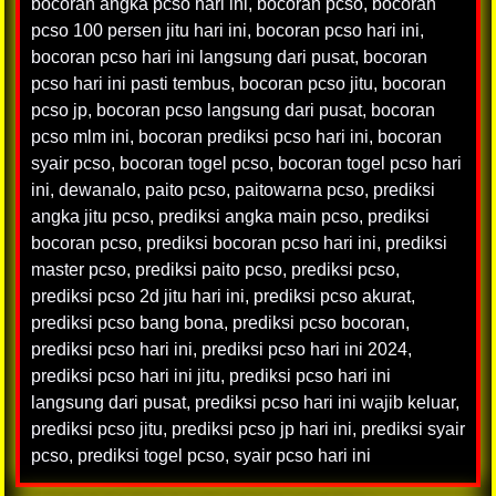
bocoran angka pcso hari ini
,
bocoran pcso
,
bocoran
pcso 100 persen jitu hari ini
,
bocoran pcso hari ini
,
bocoran pcso hari ini langsung dari pusat
,
bocoran
pcso hari ini pasti tembus
,
bocoran pcso jitu
,
bocoran
pcso jp
,
bocoran pcso langsung dari pusat
,
bocoran
pcso mlm ini
,
bocoran prediksi pcso hari ini
,
bocoran
syair pcso
,
bocoran togel pcso
,
bocoran togel pcso hari
ini
,
dewanalo
,
paito pcso
,
paitowarna pcso
,
prediksi
angka jitu pcso
,
prediksi angka main pcso
,
prediksi
bocoran pcso
,
prediksi bocoran pcso hari ini
,
prediksi
master pcso
,
prediksi paito pcso
,
prediksi pcso
,
prediksi pcso 2d jitu hari ini
,
prediksi pcso akurat
,
prediksi pcso bang bona
,
prediksi pcso bocoran
,
prediksi pcso hari ini
,
prediksi pcso hari ini 2024
,
prediksi pcso hari ini jitu
,
prediksi pcso hari ini
langsung dari pusat
,
prediksi pcso hari ini wajib keluar
,
prediksi pcso jitu
,
prediksi pcso jp hari ini
,
prediksi syair
pcso
,
prediksi togel pcso
,
syair pcso hari ini