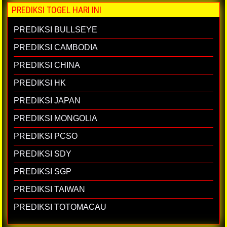
PREDIKSI TOGEL HARI INI
PREDIKSI BULLSEYE
PREDIKSI CAMBODIA
PREDIKSI CHINA
PREDIKSI HK
PREDIKSI JAPAN
PREDIKSI MONGOLIA
PREDIKSI PCSO
PREDIKSI SDY
PREDIKSI SGP
PREDIKSI TAIWAN
PREDIKSI TOTOMACAU