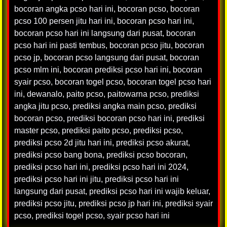
bocoran angka pcso hari ini
,
bocoran pcso
,
bocoran
pcso 100 persen jitu hari ini
,
bocoran pcso hari ini
,
bocoran pcso hari ini langsung dari pusat
,
bocoran
pcso hari ini pasti tembus
,
bocoran pcso jitu
,
bocoran
pcso jp
,
bocoran pcso langsung dari pusat
,
bocoran
pcso mlm ini
,
bocoran prediksi pcso hari ini
,
bocoran
syair pcso
,
bocoran togel pcso
,
bocoran togel pcso hari
ini
,
dewanalo
,
paito pcso
,
paitowarna pcso
,
prediksi
angka jitu pcso
,
prediksi angka main pcso
,
prediksi
bocoran pcso
,
prediksi bocoran pcso hari ini
,
prediksi
master pcso
,
prediksi paito pcso
,
prediksi pcso
,
prediksi pcso 2d jitu hari ini
,
prediksi pcso akurat
,
prediksi pcso bang bona
,
prediksi pcso bocoran
,
prediksi pcso hari ini
,
prediksi pcso hari ini 2024
,
prediksi pcso hari ini jitu
,
prediksi pcso hari ini
langsung dari pusat
,
prediksi pcso hari ini wajib keluar
,
prediksi pcso jitu
,
prediksi pcso jp hari ini
,
prediksi syair
pcso
,
prediksi togel pcso
,
syair pcso hari ini