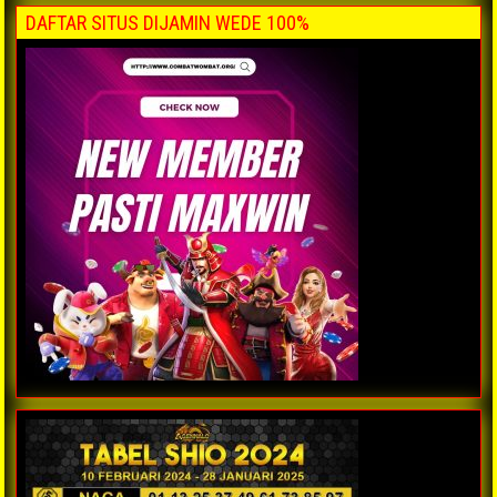
DAFTAR SITUS DIJAMIN WEDE 100%