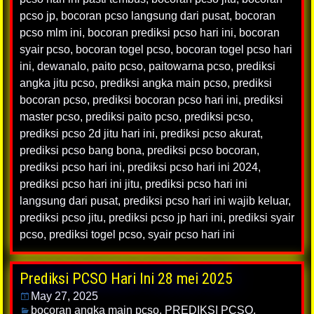
pcso jp
,
bocoran pcso langsung dari pusat
,
bocoran
pcso mlm ini
,
bocoran prediksi pcso hari ini
,
bocoran
syair pcso
,
bocoran togel pcso
,
bocoran togel pcso hari
ini
,
dewanalo
,
paito pcso
,
paitowarna pcso
,
prediksi
angka jitu pcso
,
prediksi angka main pcso
,
prediksi
bocoran pcso
,
prediksi bocoran pcso hari ini
,
prediksi
master pcso
,
prediksi paito pcso
,
prediksi pcso
,
prediksi pcso 2d jitu hari ini
,
prediksi pcso akurat
,
prediksi pcso bang bona
,
prediksi pcso bocoran
,
prediksi pcso hari ini
,
prediksi pcso hari ini 2024
,
prediksi pcso hari ini jitu
,
prediksi pcso hari ini
langsung dari pusat
,
prediksi pcso hari ini wajib keluar
,
prediksi pcso jitu
,
prediksi pcso jp hari ini
,
prediksi syair
pcso
,
prediksi togel pcso
,
syair pcso hari ini
Prediksi PCSO Hari Ini 28 mei 2025
May 27, 2025
bocoran angka main pcso
,
PREDIKSI PCSO
,