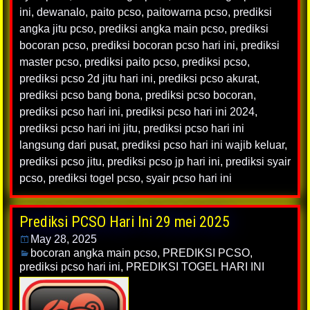
ini
,
dewanalo
,
paito pcso
,
paitowarna pcso
,
prediksi
angka jitu pcso
,
prediksi angka main pcso
,
prediksi
bocoran pcso
,
prediksi bocoran pcso hari ini
,
prediksi
master pcso
,
prediksi paito pcso
,
prediksi pcso
,
prediksi pcso 2d jitu hari ini
,
prediksi pcso akurat
,
prediksi pcso bang bona
,
prediksi pcso bocoran
,
prediksi pcso hari ini
,
prediksi pcso hari ini 2024
,
prediksi pcso hari ini jitu
,
prediksi pcso hari ini
langsung dari pusat
,
prediksi pcso hari ini wajib keluar
,
prediksi pcso jitu
,
prediksi pcso jp hari ini
,
prediksi syair
pcso
,
prediksi togel pcso
,
syair pcso hari ini
Prediksi PCSO Hari Ini 29 mei 2025
May 28, 2025
bocoran angka main pcso
,
PREDIKSI PCSO
,
prediksi pcso hari ini
,
PREDIKSI TOGEL HARI INI