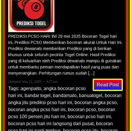
PREDIKSI PCSO HARI INI 29 mei 2025 Bocoran Togel hari
ini, Prediksi PCSO Memberikan bocoran akurat Untuk Hari Ini.
Prediksi dewanalo memberikan Prediksi yang di berikan
khusus untuk seluruh pecinta Togel Online. Hasil Prediksi
yang di keluarkan oleh Prediksi dewanalo mampu di gunakan
untuk membantu pemain mendapatkan hasil yang puas dan
menyenangkan. Perhitungan rumus sudah […]
Updated: May 21, 2025 — 4:27 pm
Read Post
Tags:
agenpaito
,
angka bocoran pcso
hari ini
,
bandar togel
,
bandarnalo
,
banuatogel
,
bocoran
angka jitu prediksi pcso hari ini
,
bocoran angka pcso
,
bocoran angka pcso hari ini
,
bocoran pcso
,
bocoran
pcso 100 persen jitu hari ini
,
bocoran pcso hari ini
,
bocoran pcso hari ini langsung dari pusat
,
bocoran
pcso hari ini pasti tembus
,
bocoran pcso jitu
,
bocoran