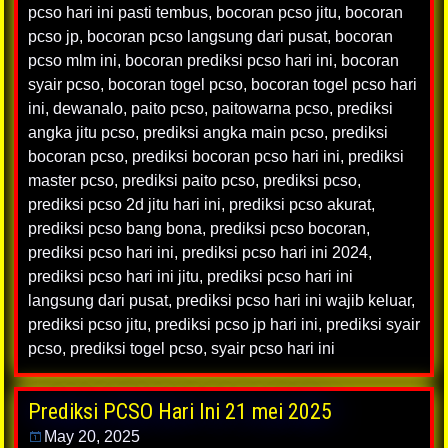
pcso hari ini pasti tembus
,
bocoran pcso jitu
,
bocoran
pcso jp
,
bocoran pcso langsung dari pusat
,
bocoran
pcso mlm ini
,
bocoran prediksi pcso hari ini
,
bocoran
syair pcso
,
bocoran togel pcso
,
bocoran togel pcso hari
ini
,
dewanalo
,
paito pcso
,
paitowarna pcso
,
prediksi
angka jitu pcso
,
prediksi angka main pcso
,
prediksi
bocoran pcso
,
prediksi bocoran pcso hari ini
,
prediksi
master pcso
,
prediksi paito pcso
,
prediksi pcso
,
prediksi pcso 2d jitu hari ini
,
prediksi pcso akurat
,
prediksi pcso bang bona
,
prediksi pcso bocoran
,
prediksi pcso hari ini
,
prediksi pcso hari ini 2024
,
prediksi pcso hari ini jitu
,
prediksi pcso hari ini
langsung dari pusat
,
prediksi pcso hari ini wajib keluar
,
prediksi pcso jitu
,
prediksi pcso jp hari ini
,
prediksi syair
pcso
,
prediksi togel pcso
,
syair pcso hari ini
Prediksi PCSO Hari Ini 21 mei 2025
May 20, 2025