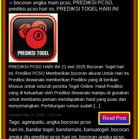
bocoran angka main pcso
,
PREDIKSI PCSO
,
prediksi pcso hari ini
,
PREDIKSI TOGEL HARI INI
PREDIKSI PCSO HARI INI 21 mei 2025 Bocoran Togel hari
ini, Prediksi PCSO Memberikan bocoran akurat Untuk Hari Ini.
Prediksi dewanalo memberikan Prediksi yang di berikan
khusus untuk seluruh pecinta Togel Online. Hasil Prediksi
yang di keluarkan oleh Prediksi dewanalo mampu di gunakan
untuk membantu pemain mendapatkan hasil yang puas dan
menyenangkan. Perhitungan rumus sudah […]
Updated: May 21, 2025 — 4:22 pm
Read Post
Tags:
agenpaito
,
angka bocoran pcso
hari ini
,
bandar togel
,
bandarnalo
,
banuatogel
,
bocoran
angka jitu prediksi pcso hari ini
,
bocoran angka pcso
,