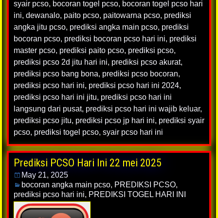
syair pcso
,
bocoran togel pcso
,
bocoran togel pcso hari
ini
,
dewanalo
,
paito pcso
,
paitowarna pcso
,
prediksi
angka jitu pcso
,
prediksi angka main pcso
,
prediksi
bocoran pcso
,
prediksi bocoran pcso hari ini
,
prediksi
master pcso
,
prediksi paito pcso
,
prediksi pcso
,
prediksi pcso 2d jitu hari ini
,
prediksi pcso akurat
,
prediksi pcso bang bona
,
prediksi pcso bocoran
,
prediksi pcso hari ini
,
prediksi pcso hari ini 2024
,
prediksi pcso hari ini jitu
,
prediksi pcso hari ini
langsung dari pusat
,
prediksi pcso hari ini wajib keluar
,
prediksi pcso jitu
,
prediksi pcso jp hari ini
,
prediksi syair
pcso
,
prediksi togel pcso
,
syair pcso hari ini
Prediksi PCSO Hari Ini 22 mei 2025
May 21, 2025
bocoran angka main pcso
,
PREDIKSI PCSO
,
prediksi pcso hari ini
,
PREDIKSI TOGEL HARI INI