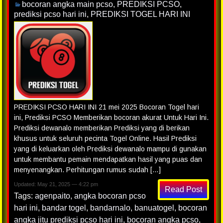
bocoran angka main pcso
,
PREDIKSI PCSO
,
prediksi pcso hari ini
,
PREDIKSI TOGEL HARI INI
PREDIKSI PCSO HARI INI 21 mei 2025 Bocoran Togel hari
ini, Prediksi PCSO Memberikan bocoran akurat Untuk Hari Ini.
Prediksi dewanalo memberikan Prediksi yang di berikan
khusus untuk seluruh pecinta Togel Online. Hasil Prediksi
yang di keluarkan oleh Prediksi dewanalo mampu di gunakan
untuk membantu pemain mendapatkan hasil yang puas dan
menyenangkan. Perhitungan rumus sudah […]
Updated: May 21, 2025 — 4:22 pm
Read Post
Tags:
agenpaito
,
angka bocoran pcso
hari ini
,
bandar togel
,
bandarnalo
,
banuatogel
,
bocoran
angka jitu prediksi pcso hari ini
,
bocoran angka pcso
,