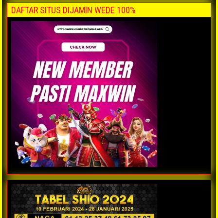
DAFTAR SITUS DIJAMIN WEDE 100%