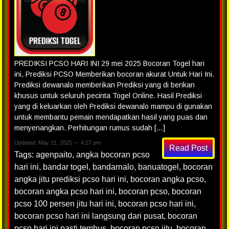
PREDIKSI PCSO HARI INI 29 mei 2025 Bocoran Togel hari
ini, Prediksi PCSO Memberikan bocoran akurat Untuk Hari Ini.
Prediksi dewanalo memberikan Prediksi yang di berikan
khusus untuk seluruh pecinta Togel Online. Hasil Prediksi
yang di keluarkan oleh Prediksi dewanalo mampu di gunakan
untuk membantu pemain mendapatkan hasil yang puas dan
menyenangkan. Perhitungan rumus sudah […]
Updated: May 21, 2025 — 4:27 pm
Read Post
Tags:
agenpaito
,
angka bocoran pcso
hari ini
,
bandar togel
,
bandarnalo
,
banuatogel
,
bocoran
angka jitu prediksi pcso hari ini
,
bocoran angka pcso
,
bocoran angka pcso hari ini
,
bocoran pcso
,
bocoran
pcso 100 persen jitu hari ini
,
bocoran pcso hari ini
,
bocoran pcso hari ini langsung dari pusat
,
bocoran
pcso hari ini pasti tembus
,
bocoran pcso jitu
,
bocoran