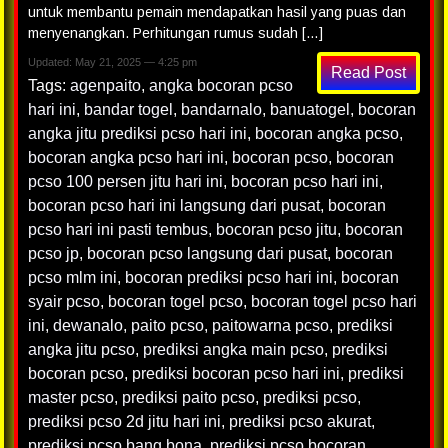
untuk membantu pemain mendapatkan hasil yang puas dan
menyenangkan. Perhitungan rumus sudah […]
Updated: May 21, 2025 — 4:25 pm
Read Post
Tags:
agenpaito
,
angka bocoran pcso
hari ini
,
bandar togel
,
bandarnalo
,
banuatogel
,
bocoran
angka jitu prediksi pcso hari ini
,
bocoran angka pcso
,
bocoran angka pcso hari ini
,
bocoran pcso
,
bocoran
pcso 100 persen jitu hari ini
,
bocoran pcso hari ini
,
bocoran pcso hari ini langsung dari pusat
,
bocoran
pcso hari ini pasti tembus
,
bocoran pcso jitu
,
bocoran
pcso jp
,
bocoran pcso langsung dari pusat
,
bocoran
pcso mlm ini
,
bocoran prediksi pcso hari ini
,
bocoran
syair pcso
,
bocoran togel pcso
,
bocoran togel pcso hari
ini
,
dewanalo
,
paito pcso
,
paitowarna pcso
,
prediksi
angka jitu pcso
,
prediksi angka main pcso
,
prediksi
bocoran pcso
,
prediksi bocoran pcso hari ini
,
prediksi
master pcso
,
prediksi paito pcso
,
prediksi pcso
,
prediksi pcso 2d jitu hari ini
,
prediksi pcso akurat
,
prediksi pcso bang bona
,
prediksi pcso bocoran
,