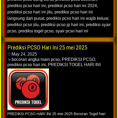
prediksi pcso hari ini
,
prediksi pcso hari ini 2024
,
prediksi pcso hari ini jitu
,
prediksi pcso hari ini
langsung dari pusat
,
prediksi pcso hari ini wajib keluar
,
prediksi pcso jitu
,
prediksi pcso jp hari ini
,
prediksi syair
pcso
,
prediksi togel pcso
,
syair pcso hari ini
Prediksi PCSO Hari Ini 25 mei 2025
May 24, 2025
bocoran angka main pcso
,
PREDIKSI PCSO
,
prediksi pcso hari ini
,
PREDIKSI TOGEL HARI INI
PREDIKSI PCSO HARI INI 25 mei 2025 Bocoran Togel hari