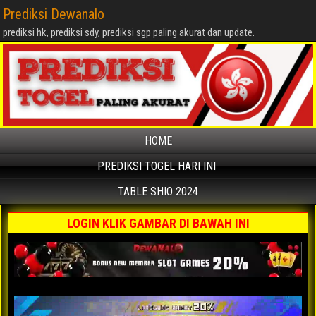
Prediksi Dewanalo
prediksi hk, prediksi sdy, prediksi sgp paling akurat dan update.
HOME
PREDIKSI TOGEL HARI INI
TABLE SHIO 2024
LOGIN KLIK GAMBAR DI BAWAH INI