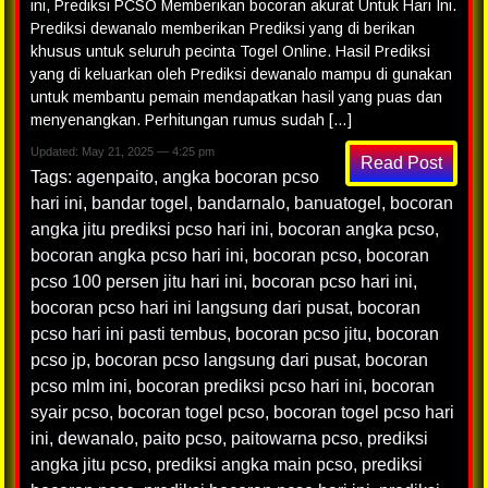
ini, Prediksi PCSO Memberikan bocoran akurat Untuk Hari Ini.
Prediksi dewanalo memberikan Prediksi yang di berikan
khusus untuk seluruh pecinta Togel Online. Hasil Prediksi
yang di keluarkan oleh Prediksi dewanalo mampu di gunakan
untuk membantu pemain mendapatkan hasil yang puas dan
menyenangkan. Perhitungan rumus sudah […]
Updated: May 21, 2025 — 4:25 pm
Read Post
Tags:
agenpaito
,
angka bocoran pcso
hari ini
,
bandar togel
,
bandarnalo
,
banuatogel
,
bocoran
angka jitu prediksi pcso hari ini
,
bocoran angka pcso
,
bocoran angka pcso hari ini
,
bocoran pcso
,
bocoran
pcso 100 persen jitu hari ini
,
bocoran pcso hari ini
,
bocoran pcso hari ini langsung dari pusat
,
bocoran
pcso hari ini pasti tembus
,
bocoran pcso jitu
,
bocoran
pcso jp
,
bocoran pcso langsung dari pusat
,
bocoran
pcso mlm ini
,
bocoran prediksi pcso hari ini
,
bocoran
syair pcso
,
bocoran togel pcso
,
bocoran togel pcso hari
ini
,
dewanalo
,
paito pcso
,
paitowarna pcso
,
prediksi
angka jitu pcso
,
prediksi angka main pcso
,
prediksi