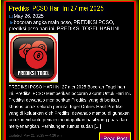
Prediksi PCSO Hari Ini 27 mei 2025
May 26, 2025
bocoran angka main pcso
,
PREDIKSI PCSO
,
prediksi pcso hari ini
,
PREDIKSI TOGEL HARI INI
PREDIKSI PCSO HARI INI 27 mei 2025 Bocoran Togel hari
ini, Prediksi PCSO Memberikan bocoran akurat Untuk Hari Ini.
Prediksi dewanalo memberikan Prediksi yang di berikan
khusus untuk seluruh pecinta Togel Online. Hasil Prediksi
yang di keluarkan oleh Prediksi dewanalo mampu di gunakan
untuk membantu pemain mendapatkan hasil yang puas dan
menyenangkan. Perhitungan rumus sudah […]
Updated: May 21, 2025 — 4:26 pm
Read Post