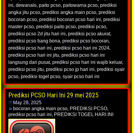
ini
,
dewanalo
,
paito pcso
,
paitowarna pcso
,
prediksi
angka jitu pcso
,
prediksi angka main pcso
,
prediksi
bocoran pcso
,
prediksi bocoran pcso hari ini
,
prediksi
master pcso
,
prediksi paito pcso
,
prediksi pcso
,
prediksi pcso 2d jitu hari ini
,
prediksi pcso akurat
,
prediksi pcso bang bona
,
prediksi pcso bocoran
,
prediksi pcso hari ini
,
prediksi pcso hari ini 2024
,
prediksi pcso hari ini jitu
,
prediksi pcso hari ini
langsung dari pusat
,
prediksi pcso hari ini wajib keluar
,
prediksi pcso jitu
,
prediksi pcso jp hari ini
,
prediksi syair
pcso
,
prediksi togel pcso
,
syair pcso hari ini
Prediksi PCSO Hari Ini 29 mei 2025
May 28, 2025
bocoran angka main pcso
,
PREDIKSI PCSO
,
prediksi pcso hari ini
,
PREDIKSI TOGEL HARI INI