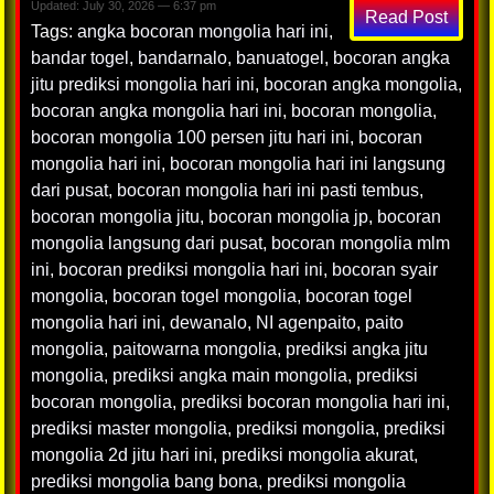
Updated: July 30, 2026 — 6:37 pm
Read Post
Tags:
angka bocoran mongolia hari ini
,
bandar togel
,
bandarnalo
,
banuatogel
,
bocoran angka
jitu prediksi mongolia hari ini
,
bocoran angka mongolia
,
bocoran angka mongolia hari ini
,
bocoran mongolia
,
bocoran mongolia 100 persen jitu hari ini
,
bocoran
mongolia hari ini
,
bocoran mongolia hari ini langsung
dari pusat
,
bocoran mongolia hari ini pasti tembus
,
bocoran mongolia jitu
,
bocoran mongolia jp
,
bocoran
mongolia langsung dari pusat
,
bocoran mongolia mlm
ini
,
bocoran prediksi mongolia hari ini
,
bocoran syair
mongolia
,
bocoran togel mongolia
,
bocoran togel
mongolia hari ini
,
dewanalo
,
NI agenpaito
,
paito
mongolia
,
paitowarna mongolia
,
prediksi angka jitu
mongolia
,
prediksi angka main mongolia
,
prediksi
bocoran mongolia
,
prediksi bocoran mongolia hari ini
,
prediksi master mongolia
,
prediksi mongolia
,
prediksi
mongolia 2d jitu hari ini
,
prediksi mongolia akurat
,
prediksi mongolia bang bona
,
prediksi mongolia