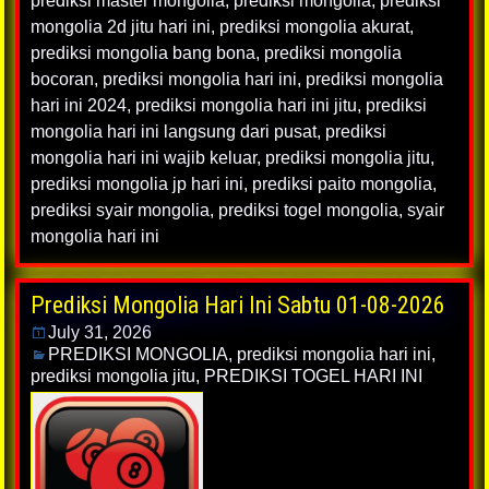
prediksi master mongolia
,
prediksi mongolia
,
prediksi
mongolia 2d jitu hari ini
,
prediksi mongolia akurat
,
prediksi mongolia bang bona
,
prediksi mongolia
bocoran
,
prediksi mongolia hari ini
,
prediksi mongolia
hari ini 2024
,
prediksi mongolia hari ini jitu
,
prediksi
mongolia hari ini langsung dari pusat
,
prediksi
mongolia hari ini wajib keluar
,
prediksi mongolia jitu
,
prediksi mongolia jp hari ini
,
prediksi paito mongolia
,
prediksi syair mongolia
,
prediksi togel mongolia
,
syair
mongolia hari ini
Prediksi Mongolia Hari Ini Sabtu 01-08-2026
July 31, 2026
PREDIKSI MONGOLIA
,
prediksi mongolia hari ini
,
prediksi mongolia jitu
,
PREDIKSI TOGEL HARI INI