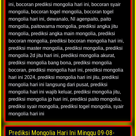
ini
,
bocoran prediksi mongolia hari ini
,
bocoran syair
mongolia
,
bocoran togel mongolia
,
bocoran togel
mongolia hari ini
,
dewanalo
,
NI agenpaito
,
paito
mongolia
,
paitowarna mongolia
,
prediksi angka jitu
mongolia
,
prediksi angka main mongolia
,
prediksi
bocoran mongolia
,
prediksi bocoran mongolia hari ini
,
prediksi master mongolia
,
prediksi mongolia
,
prediksi
mongolia 2d jitu hari ini
,
prediksi mongolia akurat
,
prediksi mongolia bang bona
,
prediksi mongolia
bocoran
,
prediksi mongolia hari ini
,
prediksi mongolia
hari ini 2024
,
prediksi mongolia hari ini jitu
,
prediksi
mongolia hari ini langsung dari pusat
,
prediksi
mongolia hari ini wajib keluar
,
prediksi mongolia jitu
,
prediksi mongolia jp hari ini
,
prediksi paito mongolia
,
prediksi syair mongolia
,
prediksi togel mongolia
,
syair
mongolia hari ini
Prediksi Mongolia Hari Ini Minggu 09-08-