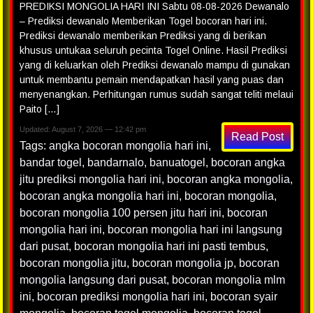
PREDIKSI MONGOLIA HARI INI Sabtu 08-08-2026 Dewanalo
– Prediksi dewanalo Memberikan Togel bocoran hari ini.
Prediksi dewanalo memberikan Prediksi yang di berikan
khusus untukaa seluruh pecinta Togel Online. Hasil Prediksi
yang di keluarkan oleh Prediksi dewanalo mampu di gunakan
untuk membantu pemain mendapatkan hasil yang puas dan
menyenangkan. Perhitungan rumus sudah sangat teliti melaui
Paito […]
Updated: August 7, 2026 — 12:42 pm
Read Post
Tags:
angka bocoran mongolia hari ini
,
bandar togel
,
bandarnalo
,
banuatogel
,
bocoran angka
jitu prediksi mongolia hari ini
,
bocoran angka mongolia
,
bocoran angka mongolia hari ini
,
bocoran mongolia
,
bocoran mongolia 100 persen jitu hari ini
,
bocoran
mongolia hari ini
,
bocoran mongolia hari ini langsung
dari pusat
,
bocoran mongolia hari ini pasti tembus
,
bocoran mongolia jitu
,
bocoran mongolia jp
,
bocoran
mongolia langsung dari pusat
,
bocoran mongolia mlm
ini
,
bocoran prediksi mongolia hari ini
,
bocoran syair