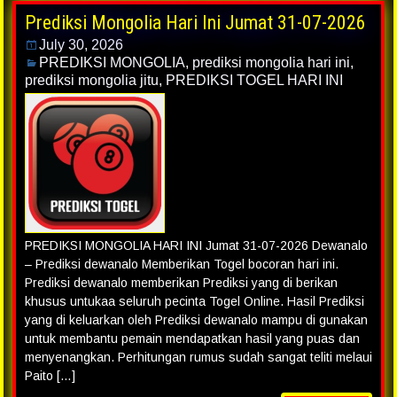
Prediksi Mongolia Hari Ini Jumat 31-07-2026
July 30, 2026
PREDIKSI MONGOLIA
,
prediksi mongolia hari ini
,
prediksi mongolia jitu
,
PREDIKSI TOGEL HARI INI
PREDIKSI MONGOLIA HARI INI Jumat 31-07-2026 Dewanalo
– Prediksi dewanalo Memberikan Togel bocoran hari ini.
Prediksi dewanalo memberikan Prediksi yang di berikan
khusus untukaa seluruh pecinta Togel Online. Hasil Prediksi
yang di keluarkan oleh Prediksi dewanalo mampu di gunakan
untuk membantu pemain mendapatkan hasil yang puas dan
menyenangkan. Perhitungan rumus sudah sangat teliti melaui
Paito […]