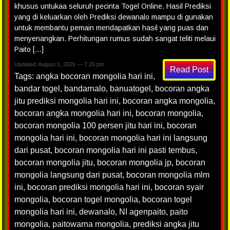
khusus untukaa seluruh pecinta Togel Online. Hasil Prediksi
yang di keluarkan oleh Prediksi dewanalo mampu di gunakan
untuk membantu pemain mendapatkan hasil yang puas dan
menyenangkan. Perhitungan rumus sudah sangat teliti melaui
Paito […]
Updated: August 5, 2026 — 7:26 pm
Read Post
Tags:
angka bocoran mongolia hari ini
,
bandar togel
,
bandarnalo
,
banuatogel
,
bocoran angka
jitu prediksi mongolia hari ini
,
bocoran angka mongolia
,
bocoran angka mongolia hari ini
,
bocoran mongolia
,
bocoran mongolia 100 persen jitu hari ini
,
bocoran
mongolia hari ini
,
bocoran mongolia hari ini langsung
dari pusat
,
bocoran mongolia hari ini pasti tembus
,
bocoran mongolia jitu
,
bocoran mongolia jp
,
bocoran
mongolia langsung dari pusat
,
bocoran mongolia mlm
ini
,
bocoran prediksi mongolia hari ini
,
bocoran syair
mongolia
,
bocoran togel mongolia
,
bocoran togel
mongolia hari ini
,
dewanalo
,
NI agenpaito
,
paito
mongolia
,
paitowarna mongolia
,
prediksi angka jitu