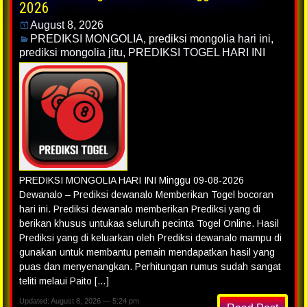
2026
August 8, 2026
PREDIKSI MONGOLIA
,
prediksi mongolia hari ini
,
prediksi mongolia jitu
,
PREDIKSI TOGEL HARI INI
PREDIKSI MONGOLIA HARI INI Minggu 09-08-2026
Dewanalo – Prediksi dewanalo Memberikan Togel bocoran
hari ini. Prediksi dewanalo memberikan Prediksi yang di
berikan khusus untukaa seluruh pecinta Togel Online. Hasil
Prediksi yang di keluarkan oleh Prediksi dewanalo mampu di
gunakan untuk membantu pemain mendapatkan hasil yang
puas dan menyenangkan. Perhitungan rumus sudah sangat
teliti melaui Paito […]
Updated: August 8, 2026 — 5:24 pm