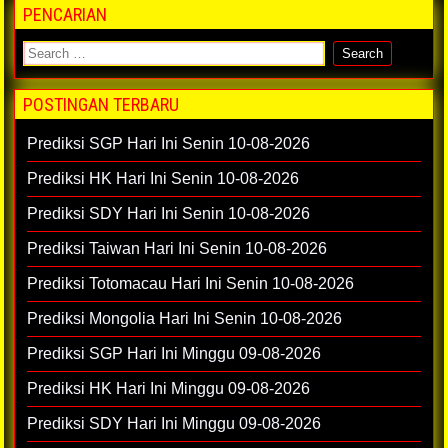
PENCARIAN
POSTINGAN TERBARU
Prediksi SGP Hari Ini Senin 10-08-2026
Prediksi HK Hari Ini Senin 10-08-2026
Prediksi SDY Hari Ini Senin 10-08-2026
Prediksi Taiwan Hari Ini Senin 10-08-2026
Prediksi Totomacau Hari Ini Senin 10-08-2026
Prediksi Mongolia Hari Ini Senin 10-08-2026
Prediksi SGP Hari Ini Minggu 09-08-2026
Prediksi HK Hari Ini Minggu 09-08-2026
Prediksi SDY Hari Ini Minggu 09-08-2026