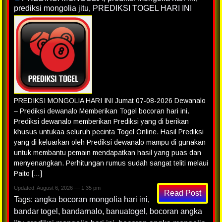
prediksi mongolia jitu
,
PREDIKSI TOGEL HARI INI
PREDIKSI MONGOLIA HARI INI Jumat 07-08-2026 Dewanalo
– Prediksi dewanalo Memberikan Togel bocoran hari ini.
Prediksi dewanalo memberikan Prediksi yang di berikan
khusus untukaa seluruh pecinta Togel Online. Hasil Prediksi
yang di keluarkan oleh Prediksi dewanalo mampu di gunakan
untuk membantu pemain mendapatkan hasil yang puas dan
menyenangkan. Perhitungan rumus sudah sangat teliti melaui
Paito […]
Updated: August 6, 2026 — 1:35 pm
Read Post
Tags:
angka bocoran mongolia hari ini
,
bandar togel
,
bandarnalo
,
banuatogel
,
bocoran angka