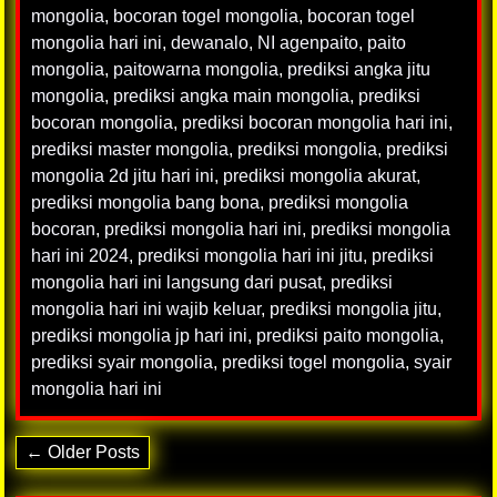
mongolia
,
bocoran togel mongolia
,
bocoran togel
mongolia hari ini
,
dewanalo
,
NI agenpaito
,
paito
mongolia
,
paitowarna mongolia
,
prediksi angka jitu
mongolia
,
prediksi angka main mongolia
,
prediksi
bocoran mongolia
,
prediksi bocoran mongolia hari ini
,
prediksi master mongolia
,
prediksi mongolia
,
prediksi
mongolia 2d jitu hari ini
,
prediksi mongolia akurat
,
prediksi mongolia bang bona
,
prediksi mongolia
bocoran
,
prediksi mongolia hari ini
,
prediksi mongolia
hari ini 2024
,
prediksi mongolia hari ini jitu
,
prediksi
mongolia hari ini langsung dari pusat
,
prediksi
mongolia hari ini wajib keluar
,
prediksi mongolia jitu
,
prediksi mongolia jp hari ini
,
prediksi paito mongolia
,
prediksi syair mongolia
,
prediksi togel mongolia
,
syair
mongolia hari ini
← Older Posts