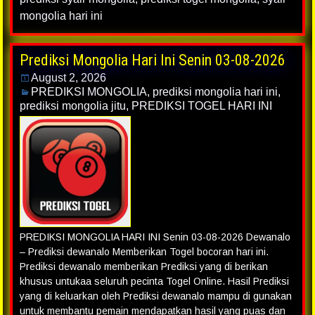
mongolia hari ini
Prediksi Mongolia Hari Ini Senin 03-08-2026
August 2, 2026
PREDIKSI MONGOLIA
,
prediksi mongolia hari ini
,
prediksi mongolia jitu
,
PREDIKSI TOGEL HARI INI
PREDIKSI MONGOLIA HARI INI Senin 03-08-2026 Dewanalo
– Prediksi dewanalo Memberikan Togel bocoran hari ini.
Prediksi dewanalo memberikan Prediksi yang di berikan
khusus untukaa seluruh pecinta Togel Online. Hasil Prediksi
yang di keluarkan oleh Prediksi dewanalo mampu di gunakan
untuk membantu pemain mendapatkan hasil yang puas dan