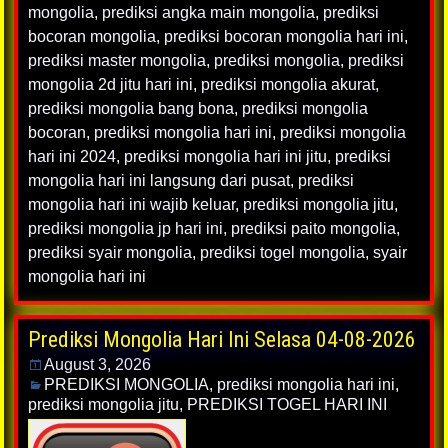
mongolia
,
prediksi angka main mongolia
,
prediksi
bocoran mongolia
,
prediksi bocoran mongolia hari ini
,
prediksi master mongolia
,
prediksi mongolia
,
prediksi
mongolia 2d jitu hari ini
,
prediksi mongolia akurat
,
prediksi mongolia bang bona
,
prediksi mongolia
bocoran
,
prediksi mongolia hari ini
,
prediksi mongolia
hari ini 2024
,
prediksi mongolia hari ini jitu
,
prediksi
mongolia hari ini langsung dari pusat
,
prediksi
mongolia hari ini wajib keluar
,
prediksi mongolia jitu
,
prediksi mongolia jp hari ini
,
prediksi paito mongolia
,
prediksi syair mongolia
,
prediksi togel mongolia
,
syair
mongolia hari ini
Prediksi Mongolia Hari Ini Selasa 04-08-2026
August 3, 2026
PREDIKSI MONGOLIA
,
prediksi mongolia hari ini
,
prediksi mongolia jitu
,
PREDIKSI TOGEL HARI INI