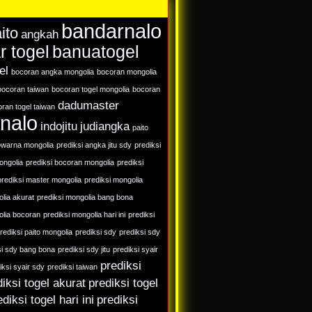
bandarnalo
ito
angkah
r togel
banuatogel
el
bocoran angka mongolia
bocoran mongolia
bocoran taiwan
bocoran togel mongolia
bocoran
dadumaster
ran togel taiwan
nalo
indojitu
judiangka
paito
owarna mongolia
prediksi angka jitu sdy
prediksi
ongolia
prediksi bocoran mongolia
prediksi
prediksi master mongolia
prediksi mongolia
olia akurat
prediksi mongolia bang bona
olia bocoran
prediksi mongolia hari ini
prediksi
rediksi paito mongolia
prediksi sdy
prediksi sdy
si sdy bang bona
prediksi sdy jitu
prediksi syair
prediksi
iksi syair sdy
prediksi taiwan
diksi togel akurat
prediksi togel
ediksi togel hari ini
prediksi