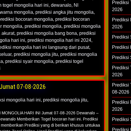
Prediksi
 togel mongolia hari ini
,
dewanalo
,
NI
2026
owarna mongolia
,
prediksi angka jitu mongolia
,
prediksi bocoran mongolia
,
prediksi bocoran
Prediksi 
er mongolia
,
prediksi mongolia
,
prediksi mongolia
2026
 akurat
,
prediksi mongolia bang bona
,
prediksi
Prediksi
olia hari ini
,
prediksi mongolia hari ini 2024
,
ediksi mongolia hari ini langsung dari pusat
,
Prediksi
keluar
,
prediksi mongolia jitu
,
prediksi mongolia
Prediksi
ia
,
prediksi syair mongolia
,
prediksi togel
Prediksi
i
2026
Prediksi
i Jumat 07-08-2026
08-2026
ksi mongolia hari ini
,
prediksi mongolia jitu
,
Prediksi
2026
 MONGOLIA HARI INI Jumat 07-08-2026 Dewanalo –
dewanalo Memberikan Togel bocoran hari ini. Prediksi
Prediksi
memberikan Prediksi yang di berikan khusus untukaa
Prediksi