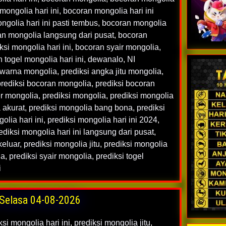
mongolia hari ini
,
bocoran mongolia hari ini
golia hari ini pasti tembus
,
bocoran mongolia
n mongolia langsung dari pusat
,
bocoran
si mongolia hari ini
,
bocoran syair mongolia
,
 togel mongolia hari ini
,
dewanalo
,
NI
owarna mongolia
,
prediksi angka jitu mongolia
,
prediksi bocoran mongolia
,
prediksi bocoran
er mongolia
,
prediksi mongolia
,
prediksi mongolia
 akurat
,
prediksi mongolia bang bona
,
prediksi
olia hari ini
,
prediksi mongolia hari ini 2024
,
ediksi mongolia hari ini langsung dari pusat
,
keluar
,
prediksi mongolia jitu
,
prediksi mongolia
ia
,
prediksi syair mongolia
,
prediksi togel
i
i Selasa 04-08-2026
ksi mongolia hari ini
,
prediksi mongolia jitu
,