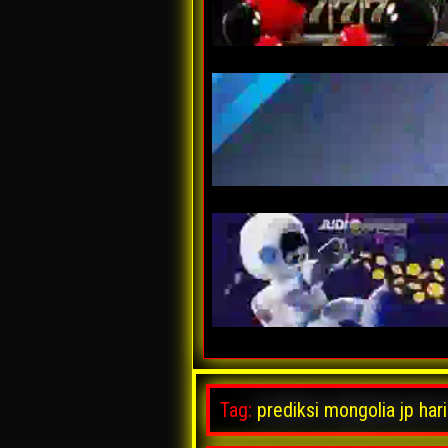
Tag:
prediksi mongolia jp hari 