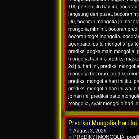
100 persen jitu hari ini
,
bocoran 
langsung dari pusat
,
bocoran mon
jitu
,
bocoran mongolia jp
,
bocora
mongolia mlm ini
,
bocoran predik
bocoran togel mongolia
,
bocoran
agenpaito
,
paito mongolia
,
pait
prediksi angka main mongolia
,
mongolia hari ini
,
prediksi mast
2d jitu hari ini
,
prediksi mongolia
mongolia bocoran
,
prediksi mong
prediksi mongolia hari ini jitu
,
pr
prediksi mongolia hari ini wajib 
jp hari ini
,
prediksi paito mongol
mongolia
,
syair mongolia hari in
Prediksi Mongolia Hari In
August 3, 2026
PREDIKSI MONGOLIA
,
predi