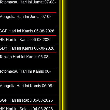
 Totomacau Hari Ini Jumat 07-08-
Mongolia Hari Ini Jumat 07-08-
 SGP Hari Ini Kamis 06-08-2026
 HK Hari Ini Kamis 06-08-2026
 SDY Hari Ini Kamis 06-08-2026
 Taiwan Hari Ini Kamis 06-08-
 Totomacau Hari Ini Kamis 06-
 Mongolia Hari Ini Kamis 06-08-
 SGP Hari Ini Rabu 05-08-2026
 HK Hari Ini Selasa 04-08-2026