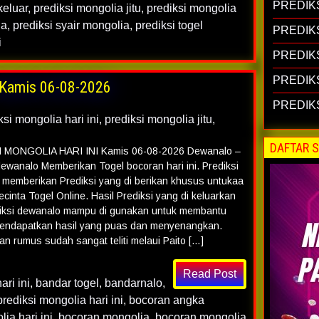
PREDIK
keluar
,
prediksi mongolia jitu
,
prediksi mongolia
ia
,
prediksi syair mongolia
,
prediksi togel
PREDIK
i
PREDIK
PREDIK
i Kamis 06-08-2026
PREDIK
ksi mongolia hari ini
,
prediksi mongolia jitu
,
DAFTAR S
 MONGOLIA HARI INI Kamis 06-08-2026 Dewanalo –
dewanalo Memberikan Togel bocoran hari ini. Prediksi
memberikan Prediksi yang di berikan khusus untukaa
ecinta Togel Online. Hasil Prediksi yang di keluarkan
diksi dewanalo mampu di gunakan untuk membantu
endapatkan hasil yang puas dan menyenangkan.
an rumus sudah sangat teliti melaui Paito […]
Read Post
ri ini
,
bandar togel
,
bandarnalo
,
rediksi mongolia hari ini
,
bocoran angka
ia hari ini
,
bocoran mongolia
,
bocoran mongolia