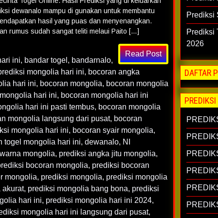
ecinta Togel Online. Hasil Prediksi yang di keluarkan
diksi dewanalo mampu di gunakan untuk membantu
Prediksi
endapatkan hasil yang puas dan menyenangkan.
an rumus sudah sangat teliti melaui Paito […]
Prediksi 
2026
Read Post
ri ini
,
bandar togel
,
bandarnalo
,
rediksi mongolia hari ini
,
bocoran angka
DAFTAR 
ia hari ini
,
bocoran mongolia
,
bocoran mongolia
mongolia hari ini
,
bocoran mongolia hari ini
PREDIKSI
golia hari ini pasti tembus
,
bocoran mongolia
n mongolia langsung dari pusat
,
bocoran
PREDIK
si mongolia hari ini
,
bocoran syair mongolia
,
PREDIK
 togel mongolia hari ini
,
dewanalo
,
NI
owarna mongolia
,
prediksi angka jitu mongolia
,
PREDIK
prediksi bocoran mongolia
,
prediksi bocoran
PREDIK
er mongolia
,
prediksi mongolia
,
prediksi mongolia
PREDIK
 akurat
,
prediksi mongolia bang bona
,
prediksi
olia hari ini
,
prediksi mongolia hari ini 2024
,
PREDIK
ediksi mongolia hari ini langsung dari pusat
,