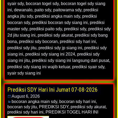
syair sdy
,
bocoran togel sdy
,
bocoran togel sdy siang
ini
,
dewanalo
,
paito sdy
,
paitowarna sdy
,
prediksi
angka jitu sdy
,
prediksi angka main sdy
,
prediksi
bocoran sdy
,
prediksi bocoran sdy siang ini
,
prediksi
master sdy
,
prediksi paito sdy
,
prediksi sdy
,
prediksi sdy
2d jitu siang ini
,
prediksi sdy akurat
,
prediksi sdy bang
bona
,
prediksi sdy bocoran
,
prediksi sdy hari ini
,
prediksi sdy jitu
,
prediksi sdy jp siang ini
,
prediksi sdy
siang ini
,
prediksi sdy siang ini 2024
,
prediksi sdy
siang ini jitu
,
prediksi sdy siang ini langsung dari pusat
,
prediksi sdy siang ini wajib keluar
,
prediksi syair sdy
,
syair sdy siang ini
Prediksi SDY Hari Ini Jumat 07-08-2026
August 6, 2026
bocoran angka main sdy
,
bocoran sdy hari ini
,
bocoran sdy jitu
,
PREDIKSI SDY
,
prediksi sdy akurat
,
prediksi sdy hari ini
,
PREDIKSI TOGEL HARI INI