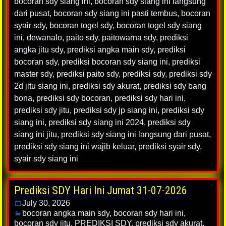
bocoran sdy siang ini
,
bocoran sdy siang ini langsung
dari pusat
,
bocoran sdy siang ini pasti tembus
,
bocoran
syair sdy
,
bocoran togel sdy
,
bocoran togel sdy siang
ini
,
dewanalo
,
paito sdy
,
paitowarna sdy
,
prediksi
angka jitu sdy
,
prediksi angka main sdy
,
prediksi
bocoran sdy
,
prediksi bocoran sdy siang ini
,
prediksi
master sdy
,
prediksi paito sdy
,
prediksi sdy
,
prediksi sdy
2d jitu siang ini
,
prediksi sdy akurat
,
prediksi sdy bang
bona
,
prediksi sdy bocoran
,
prediksi sdy hari ini
,
prediksi sdy jitu
,
prediksi sdy jp siang ini
,
prediksi sdy
siang ini
,
prediksi sdy siang ini 2024
,
prediksi sdy
siang ini jitu
,
prediksi sdy siang ini langsung dari pusat
,
prediksi sdy siang ini wajib keluar
,
prediksi syair sdy
,
syair sdy siang ini
Prediksi SDY Hari Ini Jumat 31-07-2026
July 30, 2026
bocoran angka main sdy
,
bocoran sdy hari ini
,
bocoran sdy jitu
,
PREDIKSI SDY
,
prediksi sdy akurat
,