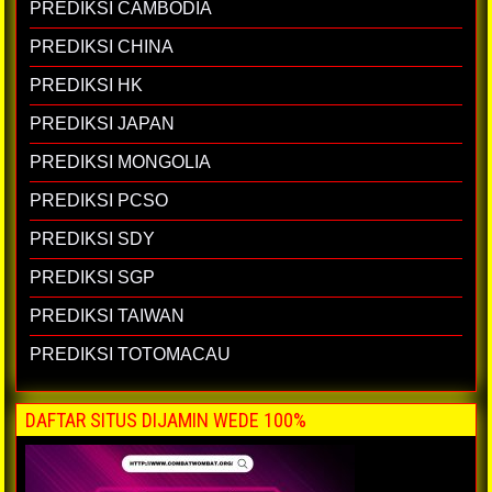
PREDIKSI CAMBODIA
PREDIKSI CHINA
PREDIKSI HK
PREDIKSI JAPAN
PREDIKSI MONGOLIA
PREDIKSI PCSO
PREDIKSI SDY
PREDIKSI SGP
PREDIKSI TAIWAN
PREDIKSI TOTOMACAU
DAFTAR SITUS DIJAMIN WEDE 100%