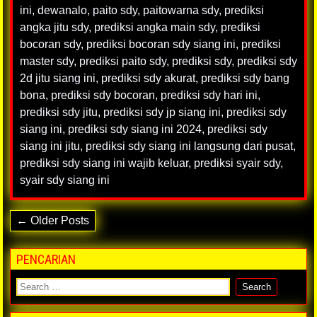
ini
,
dewanalo
,
paito sdy
,
paitowarna sdy
,
prediksi
angka jitu sdy
,
prediksi angka main sdy
,
prediksi
bocoran sdy
,
prediksi bocoran sdy siang ini
,
prediksi
master sdy
,
prediksi paito sdy
,
prediksi sdy
,
prediksi sdy
2d jitu siang ini
,
prediksi sdy akurat
,
prediksi sdy bang
bona
,
prediksi sdy bocoran
,
prediksi sdy hari ini
,
prediksi sdy jitu
,
prediksi sdy jp siang ini
,
prediksi sdy
siang ini
,
prediksi sdy siang ini 2024
,
prediksi sdy
siang ini jitu
,
prediksi sdy siang ini langsung dari pusat
,
prediksi sdy siang ini wajib keluar
,
prediksi syair sdy
,
syair sdy siang ini
← Older Posts
PENCARIAN