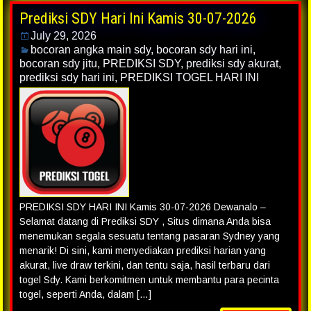
Prediksi SDY Hari Ini Kamis 30-07-2026
July 29, 2026
bocoran angka main sdy
,
bocoran sdy hari ini
,
bocoran sdy jitu
,
PREDIKSI SDY
,
prediksi sdy akurat
,
prediksi sdy hari ini
,
PREDIKSI TOGEL HARI INI
PREDIKSI SDY HARI INI Kamis 30-07-2026 Dewanalo –
Selamat datang di Prediksi SDY , Situs dimana Anda bisa
menemukan segala sesuatu tentang pasaran Sydney yang
menarik! Di sini, kami menyediakan prediksi harian yang
akurat, live draw terkini, dan tentu saja, hasil terbaru dari
togel Sdy. Kami berkomitmen untuk membantu para pecinta
togel, seperti Anda, dalam […]