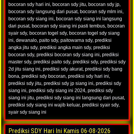
bocoran sdy hari ini
,
bocoran sdy jitu
,
bocoran sdy jp
,
bocoran sdy langsung dari pusat
,
bocoran sdy mlm ini
,
bocoran sdy siang ini
,
bocoran sdy siang ini langsung
dari pusat
,
bocoran sdy siang ini pasti tembus
,
bocoran
syair sdy
,
bocoran togel sdy
,
bocoran togel sdy siang
ini
,
dewanalo
,
paito sdy
,
paitowarna sdy
,
prediksi
angka jitu sdy
,
prediksi angka main sdy
,
prediksi
bocoran sdy
,
prediksi bocoran sdy siang ini
,
prediksi
master sdy
,
prediksi paito sdy
,
prediksi sdy
,
prediksi sdy
2d jitu siang ini
,
prediksi sdy akurat
,
prediksi sdy bang
bona
,
prediksi sdy bocoran
,
prediksi sdy hari ini
,
prediksi sdy jitu
,
prediksi sdy jp siang ini
,
prediksi sdy
siang ini
,
prediksi sdy siang ini 2024
,
prediksi sdy
siang ini jitu
,
prediksi sdy siang ini langsung dari pusat
,
prediksi sdy siang ini wajib keluar
,
prediksi syair sdy
,
syair sdy siang ini
Prediksi SDY Hari Ini Kamis 06-08-2026