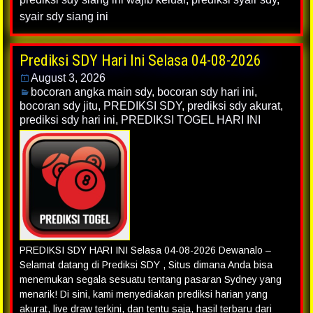
syair sdy siang ini
Prediksi SDY Hari Ini Selasa 04-08-2026
August 3, 2026
bocoran angka main sdy
,
bocoran sdy hari ini
,
bocoran sdy jitu
,
PREDIKSI SDY
,
prediksi sdy akurat
,
prediksi sdy hari ini
,
PREDIKSI TOGEL HARI INI
PREDIKSI SDY HARI INI Selasa 04-08-2026 Dewanalo –
Selamat datang di Prediksi SDY , Situs dimana Anda bisa
menemukan segala sesuatu tentang pasaran Sydney yang
menarik! Di sini, kami menyediakan prediksi harian yang
akurat, live draw terkini, dan tentu saja, hasil terbaru dari