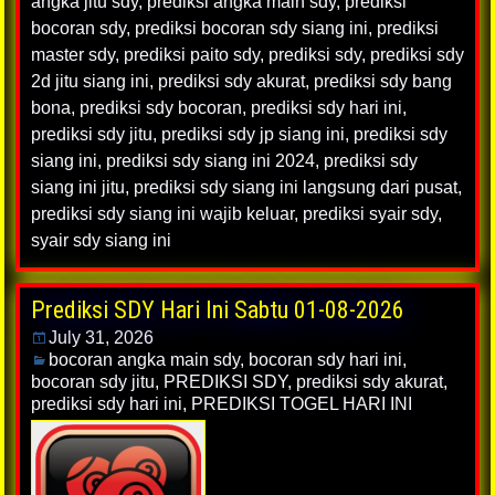
angka jitu sdy
,
prediksi angka main sdy
,
prediksi
bocoran sdy
,
prediksi bocoran sdy siang ini
,
prediksi
master sdy
,
prediksi paito sdy
,
prediksi sdy
,
prediksi sdy
2d jitu siang ini
,
prediksi sdy akurat
,
prediksi sdy bang
bona
,
prediksi sdy bocoran
,
prediksi sdy hari ini
,
prediksi sdy jitu
,
prediksi sdy jp siang ini
,
prediksi sdy
siang ini
,
prediksi sdy siang ini 2024
,
prediksi sdy
siang ini jitu
,
prediksi sdy siang ini langsung dari pusat
,
prediksi sdy siang ini wajib keluar
,
prediksi syair sdy
,
syair sdy siang ini
Prediksi SDY Hari Ini Sabtu 01-08-2026
July 31, 2026
bocoran angka main sdy
,
bocoran sdy hari ini
,
bocoran sdy jitu
,
PREDIKSI SDY
,
prediksi sdy akurat
,
prediksi sdy hari ini
,
PREDIKSI TOGEL HARI INI