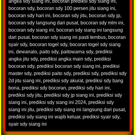
angka sdy siang ini
,
bocoran prediksi sdy siang ini
,
bocoran sdy
,
bocoran sdy 100 persen jitu siang ini
,
bocoran sdy hari ini
,
bocoran sdy jitu
,
bocoran sdy jp
,
bocoran sdy langsung dari pusat
,
bocoran sdy mlm ini
,
bocoran sdy siang ini
,
bocoran sdy siang ini langsung
dari pusat
,
bocoran sdy siang ini pasti tembus
,
bocoran
syair sdy
,
bocoran togel sdy
,
bocoran togel sdy siang
ini
,
dewanalo
,
paito sdy
,
paitowarna sdy
,
prediksi
angka jitu sdy
,
prediksi angka main sdy
,
prediksi
bocoran sdy
,
prediksi bocoran sdy siang ini
,
prediksi
master sdy
,
prediksi paito sdy
,
prediksi sdy
,
prediksi sdy
2d jitu siang ini
,
prediksi sdy akurat
,
prediksi sdy bang
bona
,
prediksi sdy bocoran
,
prediksi sdy hari ini
,
prediksi sdy jitu
,
prediksi sdy jp siang ini
,
prediksi sdy
siang ini
,
prediksi sdy siang ini 2024
,
prediksi sdy
siang ini jitu
,
prediksi sdy siang ini langsung dari pusat
,
prediksi sdy siang ini wajib keluar
,
prediksi syair sdy
,
syair sdy siang ini