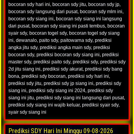
bocoran sdy hari ini
,
bocoran sdy jitu
,
bocoran sdy jp
,
bocoran sdy langsung dari pusat
,
bocoran sdy mlm ini
,
bocoran sdy siang ini
,
bocoran sdy siang ini langsung
dari pusat
,
bocoran sdy siang ini pasti tembus
,
bocoran
syair sdy
,
bocoran togel sdy
,
bocoran togel sdy siang
ini
,
dewanalo
,
paito sdy
,
paitowarna sdy
,
prediksi
angka jitu sdy
,
prediksi angka main sdy
,
prediksi
bocoran sdy
,
prediksi bocoran sdy siang ini
,
prediksi
master sdy
,
prediksi paito sdy
,
prediksi sdy
,
prediksi sdy
2d jitu siang ini
,
prediksi sdy akurat
,
prediksi sdy bang
bona
,
prediksi sdy bocoran
,
prediksi sdy hari ini
,
prediksi sdy jitu
,
prediksi sdy jp siang ini
,
prediksi sdy
siang ini
,
prediksi sdy siang ini 2024
,
prediksi sdy
siang ini jitu
,
prediksi sdy siang ini langsung dari pusat
,
prediksi sdy siang ini wajib keluar
,
prediksi syair sdy
,
syair sdy siang ini
Prediksi SDY Hari Ini Minggu 09-08-2026