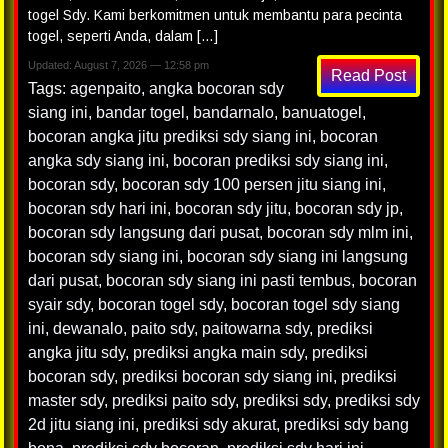
togel Sdy. Kami berkomitmen untuk membantu para pecinta
togel, seperti Anda, dalam […]
Updated: August 7, 2026 — 12:58 pm
Read Post
Tags:
agenpaito
,
angka bocoran sdy
siang ini
,
bandar togel
,
bandarnalo
,
banuatogel
,
bocoran angka jitu prediksi sdy siang ini
,
bocoran
angka sdy siang ini
,
bocoran prediksi sdy siang ini
,
bocoran sdy
,
bocoran sdy 100 persen jitu siang ini
,
bocoran sdy hari ini
,
bocoran sdy jitu
,
bocoran sdy jp
,
bocoran sdy langsung dari pusat
,
bocoran sdy mlm ini
,
bocoran sdy siang ini
,
bocoran sdy siang ini langsung
dari pusat
,
bocoran sdy siang ini pasti tembus
,
bocoran
syair sdy
,
bocoran togel sdy
,
bocoran togel sdy siang
ini
,
dewanalo
,
paito sdy
,
paitowarna sdy
,
prediksi
angka jitu sdy
,
prediksi angka main sdy
,
prediksi
bocoran sdy
,
prediksi bocoran sdy siang ini
,
prediksi
master sdy
,
prediksi paito sdy
,
prediksi sdy
,
prediksi sdy
2d jitu siang ini
,
prediksi sdy akurat
,
prediksi sdy bang