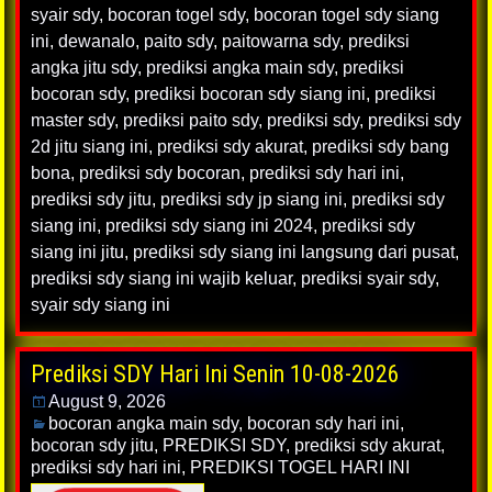
syair sdy
,
bocoran togel sdy
,
bocoran togel sdy siang
ini
,
dewanalo
,
paito sdy
,
paitowarna sdy
,
prediksi
angka jitu sdy
,
prediksi angka main sdy
,
prediksi
bocoran sdy
,
prediksi bocoran sdy siang ini
,
prediksi
master sdy
,
prediksi paito sdy
,
prediksi sdy
,
prediksi sdy
2d jitu siang ini
,
prediksi sdy akurat
,
prediksi sdy bang
bona
,
prediksi sdy bocoran
,
prediksi sdy hari ini
,
prediksi sdy jitu
,
prediksi sdy jp siang ini
,
prediksi sdy
siang ini
,
prediksi sdy siang ini 2024
,
prediksi sdy
siang ini jitu
,
prediksi sdy siang ini langsung dari pusat
,
prediksi sdy siang ini wajib keluar
,
prediksi syair sdy
,
syair sdy siang ini
Prediksi SDY Hari Ini Senin 10-08-2026
August 9, 2026
bocoran angka main sdy
,
bocoran sdy hari ini
,
bocoran sdy jitu
,
PREDIKSI SDY
,
prediksi sdy akurat
,
prediksi sdy hari ini
,
PREDIKSI TOGEL HARI INI