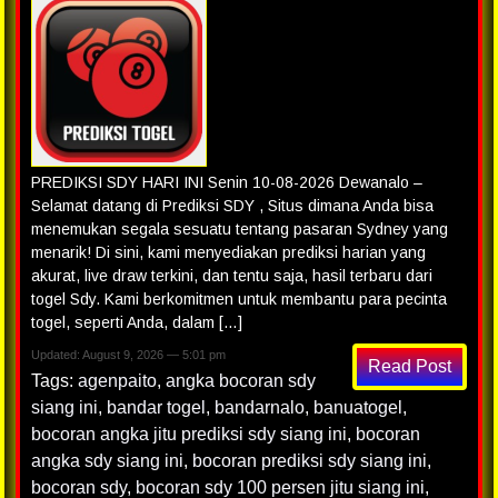
PREDIKSI SDY HARI INI Senin 10-08-2026 Dewanalo –
Selamat datang di Prediksi SDY , Situs dimana Anda bisa
menemukan segala sesuatu tentang pasaran Sydney yang
menarik! Di sini, kami menyediakan prediksi harian yang
akurat, live draw terkini, dan tentu saja, hasil terbaru dari
togel Sdy. Kami berkomitmen untuk membantu para pecinta
togel, seperti Anda, dalam […]
Updated: August 9, 2026 — 5:01 pm
Read Post
Tags:
agenpaito
,
angka bocoran sdy
siang ini
,
bandar togel
,
bandarnalo
,
banuatogel
,
bocoran angka jitu prediksi sdy siang ini
,
bocoran
angka sdy siang ini
,
bocoran prediksi sdy siang ini
,
bocoran sdy
,
bocoran sdy 100 persen jitu siang ini
,