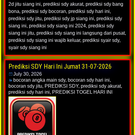
2d jitu siang ini
,
prediksi sdy akurat
,
prediksi sdy bang
bona
,
prediksi sdy bocoran
,
prediksi sdy hari ini
,
prediksi sdy jitu
,
prediksi sdy jp siang ini
,
prediksi sdy
siang ini
,
prediksi sdy siang ini 2024
,
prediksi sdy
siang ini jitu
,
prediksi sdy siang ini langsung dari pusat
,
prediksi sdy siang ini wajib keluar
,
prediksi syair sdy
,
syair sdy siang ini
Prediksi SDY Hari Ini Jumat 31-07-2026
July 30, 2026
bocoran angka main sdy
,
bocoran sdy hari ini
,
bocoran sdy jitu
,
PREDIKSI SDY
,
prediksi sdy akurat
,
prediksi sdy hari ini
,
PREDIKSI TOGEL HARI INI