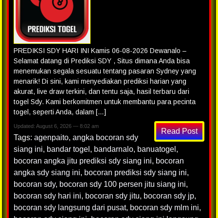
PREDIKSI SDY HARI INI Kamis 06-08-2026 Dewanalo –
Selamat datang di Prediksi SDY , Situs dimana Anda bisa
menemukan segala sesuatu tentang pasaran Sydney yang
menarik! Di sini, kami menyediakan prediksi harian yang
akurat, live draw terkini, dan tentu saja, hasil terbaru dari
togel Sdy. Kami berkomitmen untuk membantu para pecinta
togel, seperti Anda, dalam […]
Updated: August 6, 2026 — 8:02 am
Read Post
Tags:
agenpaito
,
angka bocoran sdy
siang ini
,
bandar togel
,
bandarnalo
,
banuatogel
,
bocoran angka jitu prediksi sdy siang ini
,
bocoran
angka sdy siang ini
,
bocoran prediksi sdy siang ini
,
bocoran sdy
,
bocoran sdy 100 persen jitu siang ini
,
bocoran sdy hari ini
,
bocoran sdy jitu
,
bocoran sdy jp
,
bocoran sdy langsung dari pusat
,
bocoran sdy mlm ini
,