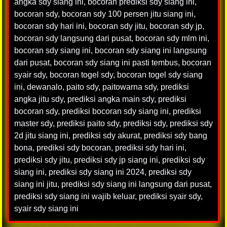
angka sdy siang ini
,
bocoran prediksi sdy siang ini
,
bocoran sdy
,
bocoran sdy 100 persen jitu siang ini
,
bocoran sdy hari ini
,
bocoran sdy jitu
,
bocoran sdy jp
,
bocoran sdy langsung dari pusat
,
bocoran sdy mlm ini
,
bocoran sdy siang ini
,
bocoran sdy siang ini langsung
dari pusat
,
bocoran sdy siang ini pasti tembus
,
bocoran
syair sdy
,
bocoran togel sdy
,
bocoran togel sdy siang
ini
,
dewanalo
,
paito sdy
,
paitowarna sdy
,
prediksi
angka jitu sdy
,
prediksi angka main sdy
,
prediksi
bocoran sdy
,
prediksi bocoran sdy siang ini
,
prediksi
master sdy
,
prediksi paito sdy
,
prediksi sdy
,
prediksi sdy
2d jitu siang ini
,
prediksi sdy akurat
,
prediksi sdy bang
bona
,
prediksi sdy bocoran
,
prediksi sdy hari ini
,
prediksi sdy jitu
,
prediksi sdy jp siang ini
,
prediksi sdy
siang ini
,
prediksi sdy siang ini 2024
,
prediksi sdy
siang ini jitu
,
prediksi sdy siang ini langsung dari pusat
,
prediksi sdy siang ini wajib keluar
,
prediksi syair sdy
,
syair sdy siang ini