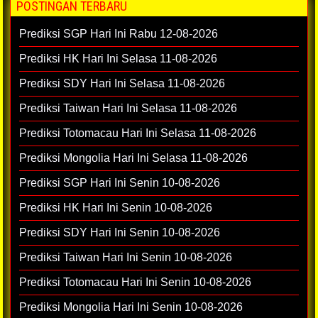
POSTINGAN TERBARU
Prediksi SGP Hari Ini Rabu 12-08-2026
Prediksi HK Hari Ini Selasa 11-08-2026
Prediksi SDY Hari Ini Selasa 11-08-2026
Prediksi Taiwan Hari Ini Selasa 11-08-2026
Prediksi Totomacau Hari Ini Selasa 11-08-2026
Prediksi Mongolia Hari Ini Selasa 11-08-2026
Prediksi SGP Hari Ini Senin 10-08-2026
Prediksi HK Hari Ini Senin 10-08-2026
Prediksi SDY Hari Ini Senin 10-08-2026
Prediksi Taiwan Hari Ini Senin 10-08-2026
Prediksi Totomacau Hari Ini Senin 10-08-2026
Prediksi Mongolia Hari Ini Senin 10-08-2026