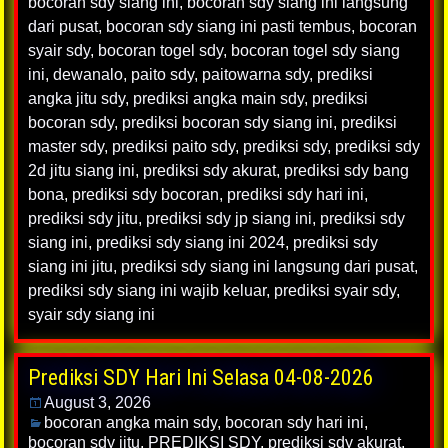
bocoran sdy siang ini
,
bocoran sdy siang ini langsung
dari pusat
,
bocoran sdy siang ini pasti tembus
,
bocoran
syair sdy
,
bocoran togel sdy
,
bocoran togel sdy siang
ini
,
dewanalo
,
paito sdy
,
paitowarna sdy
,
prediksi
angka jitu sdy
,
prediksi angka main sdy
,
prediksi
bocoran sdy
,
prediksi bocoran sdy siang ini
,
prediksi
master sdy
,
prediksi paito sdy
,
prediksi sdy
,
prediksi sdy
2d jitu siang ini
,
prediksi sdy akurat
,
prediksi sdy bang
bona
,
prediksi sdy bocoran
,
prediksi sdy hari ini
,
prediksi sdy jitu
,
prediksi sdy jp siang ini
,
prediksi sdy
siang ini
,
prediksi sdy siang ini 2024
,
prediksi sdy
siang ini jitu
,
prediksi sdy siang ini langsung dari pusat
,
prediksi sdy siang ini wajib keluar
,
prediksi syair sdy
,
syair sdy siang ini
Prediksi SDY Hari Ini Selasa 04-08-2026
August 3, 2026
bocoran angka main sdy
,
bocoran sdy hari ini
,
bocoran sdy jitu
,
PREDIKSI SDY
,
prediksi sdy akurat
,