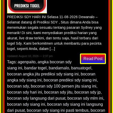
PREDIKSI SDY HARI INI Selasa 11-08-2026 Dewanalo –
Selamat datang di Prediksi SDY , Situs dimana Anda bisa
menemukan segala sesuatu tentang pasaran Sydney yang
menarik! Di sini, kami menyediakan prediksi harian yang
akurat, live draw terkini, dan tentu saja, hasil terbaru dari
togel Sdy. Kami berkomitmen untuk membantu para pecinta
togel, seperti Anda, dalam […]
Updated: August 10, 2026 — 2:37 pm
Read Post
Tags:
agenpaito
,
angka bocoran sdy
siang ini
,
bandar togel
,
bandarnalo
,
banuatogel
,
bocoran angka jitu prediksi sdy siang ini
,
bocoran
angka sdy siang ini
,
bocoran prediksi sdy siang ini
,
bocoran sdy
,
bocoran sdy 100 persen jitu siang ini
,
bocoran sdy hari ini
,
bocoran sdy jitu
,
bocoran sdy jp
,
bocoran sdy langsung dari pusat
,
bocoran sdy mlm ini
,
bocoran sdy siang ini
,
bocoran sdy siang ini langsung
dari pusat
,
bocoran sdy siang ini pasti tembus
,
bocoran