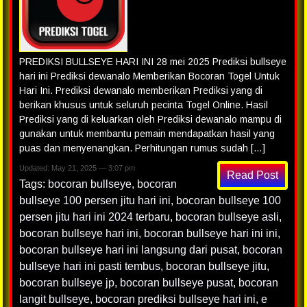
PREDIKSI BULLSEYE HARI INI 28 mei 2025 Prediksi bullseye
hari ini Prediksi dewanalo Memberikan Bocoran Togel Untuk
Hari Ini. Prediksi dewanalo memberikan Prediksi yang di
berikan khusus untuk seluruh pecinta Togel Online. Hasil
Prediksi yang di keluarkan oleh Prediksi dewanalo mampu di
gunakan untuk membantu pemain mendapatkan hasil yang
puas dan menyenangkan. Perhitungan rumus sudah […]
Updated: May 21, 2025 — 3:07 pm
Read Post
Tags:
bocoran bullseye
,
bocoran
bullseye 100 persen jitu hari ini
,
bocoran bullseye 100
persen jitu hari ini 2024 terbaru
,
bocoran bullseye asli
,
bocoran bullseye hari ini
,
bocoran bullseye hari ini ini
,
bocoran bullseye hari ini langsung dari pusat
,
bocoran
bullseye hari ini pasti tembus
,
bocoran bullseye jitu
,
bocoran bullseye jp
,
bocoran bullseye pusat
,
bocoran
langit bullseye
,
bocoran prediksi bullseye hari ini
,
e