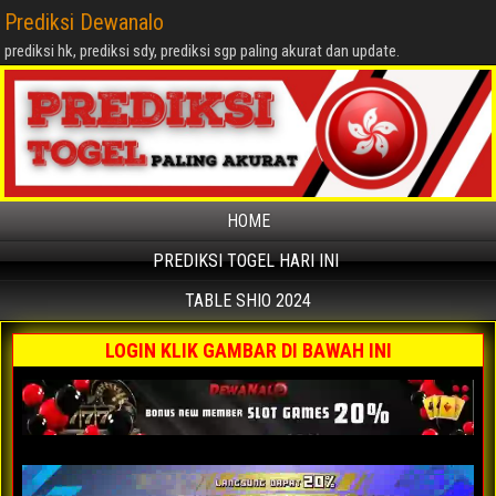
Prediksi Dewanalo
prediksi hk, prediksi sdy, prediksi sgp paling akurat dan update.
HOME
PREDIKSI TOGEL HARI INI
TABLE SHIO 2024
LOGIN KLIK GAMBAR DI BAWAH INI