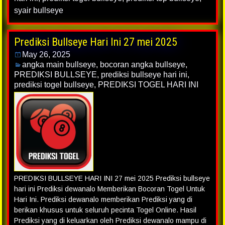
syair bullseye
Prediksi Bullseye Hari Ini 27 mei 2025
May 26, 2025
angka main bullseye
,
bocoran angka bullseye
,
PREDIKSI BULLSEYE
,
prediksi bullseye hari ini
,
prediksi togel bullseye
,
PREDIKSI TOGEL HARI INI
PREDIKSI BULLSEYE HARI INI 27 mei 2025 Prediksi bullseye
hari ini Prediksi dewanalo Memberikan Bocoran Togel Untuk
Hari Ini. Prediksi dewanalo memberikan Prediksi yang di
berikan khusus untuk seluruh pecinta Togel Online. Hasil
Prediksi yang di keluarkan oleh Prediksi dewanalo mampu di