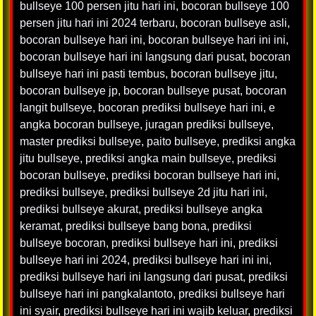
bullseye 100 persen jitu hari ini
,
bocoran bullseye 100
persen jitu hari ini 2024 terbaru
,
bocoran bullseye asli
,
bocoran bullseye hari ini
,
bocoran bullseye hari ini ini
,
bocoran bullseye hari ini langsung dari pusat
,
bocoran
bullseye hari ini pasti tembus
,
bocoran bullseye jitu
,
bocoran bullseye jp
,
bocoran bullseye pusat
,
bocoran
langit bullseye
,
bocoran prediksi bullseye hari ini
,
e
angka bocoran bullseye
,
juragan prediksi bullseye
,
master prediksi bullseye
,
paito bullseye
,
prediksi angka
jitu bullseye
,
prediksi angka main bullseye
,
prediksi
bocoran bullseye
,
prediksi bocoran bullseye hari ini
,
prediksi bullseye
,
prediksi bullseye 2d jitu hari ini
,
prediksi bullseye akurat
,
prediksi bullseye angka
keramat
,
prediksi bullseye bang bona
,
prediksi
bullseye bocoran
,
prediksi bullseye hari ini
,
prediksi
bullseye hari ini 2024
,
prediksi bullseye hari ini ini
,
prediksi bullseye hari ini langsung dari pusat
,
prediksi
bullseye hari ini pangkalantoto
,
prediksi bullseye hari
ini syair
,
prediksi bullseye hari ini wajib keluar
,
prediksi