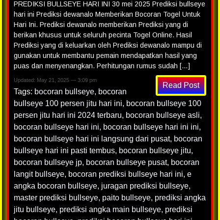
PREDIKSI BULLSEYE HARI INI 30 mei 2025 Prediksi bullseye
hari ini Prediksi dewanalo Memberikan Bocoran Togel Untuk
Hari Ini. Prediksi dewanalo memberikan Prediksi yang di
berikan khusus untuk seluruh pecinta Togel Online. Hasil
Prediksi yang di keluarkan oleh Prediksi dewanalo mampu di
gunakan untuk membantu pemain mendapatkan hasil yang
puas dan menyenangkan. Perhitungan rumus sudah […]
Updated: May 21, 2025 — 3:09 pm
Read Post
Tags:
bocoran bullseye
,
bocoran
bullseye 100 persen jitu hari ini
,
bocoran bullseye 100
persen jitu hari ini 2024 terbaru
,
bocoran bullseye asli
,
bocoran bullseye hari ini
,
bocoran bullseye hari ini ini
,
bocoran bullseye hari ini langsung dari pusat
,
bocoran
bullseye hari ini pasti tembus
,
bocoran bullseye jitu
,
bocoran bullseye jp
,
bocoran bullseye pusat
,
bocoran
langit bullseye
,
bocoran prediksi bullseye hari ini
,
e
angka bocoran bullseye
,
juragan prediksi bullseye
,
master prediksi bullseye
,
paito bullseye
,
prediksi angka
jitu bullseye
,
prediksi angka main bullseye
,
prediksi