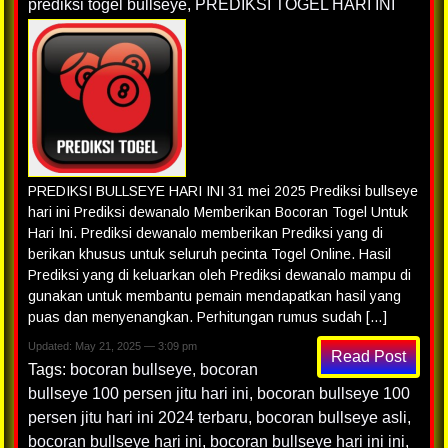
prediksi togel bullseye
,
PREDIKSI TOGEL HARI INI
PREDIKSI BULLSEYE HARI INI 31 mei 2025 Prediksi bullseye
hari ini Prediksi dewanalo Memberikan Bocoran Togel Untuk
Hari Ini. Prediksi dewanalo memberikan Prediksi yang di
berikan khusus untuk seluruh pecinta Togel Online. Hasil
Prediksi yang di keluarkan oleh Prediksi dewanalo mampu di
gunakan untuk membantu pemain mendapatkan hasil yang
puas dan menyenangkan. Perhitungan rumus sudah […]
Updated: May 21, 2025 — 3:09 pm
Read Post
Tags:
bocoran bullseye
,
bocoran
bullseye 100 persen jitu hari ini
,
bocoran bullseye 100
persen jitu hari ini 2024 terbaru
,
bocoran bullseye asli
,
bocoran bullseye hari ini
,
bocoran bullseye hari ini ini
,