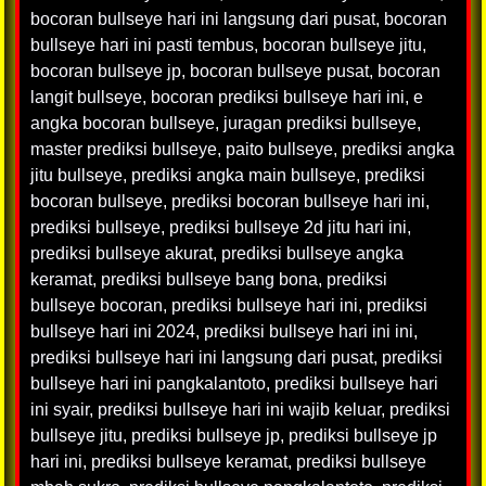
bocoran bullseye hari ini langsung dari pusat
,
bocoran
bullseye hari ini pasti tembus
,
bocoran bullseye jitu
,
bocoran bullseye jp
,
bocoran bullseye pusat
,
bocoran
langit bullseye
,
bocoran prediksi bullseye hari ini
,
e
angka bocoran bullseye
,
juragan prediksi bullseye
,
master prediksi bullseye
,
paito bullseye
,
prediksi angka
jitu bullseye
,
prediksi angka main bullseye
,
prediksi
bocoran bullseye
,
prediksi bocoran bullseye hari ini
,
prediksi bullseye
,
prediksi bullseye 2d jitu hari ini
,
prediksi bullseye akurat
,
prediksi bullseye angka
keramat
,
prediksi bullseye bang bona
,
prediksi
bullseye bocoran
,
prediksi bullseye hari ini
,
prediksi
bullseye hari ini 2024
,
prediksi bullseye hari ini ini
,
prediksi bullseye hari ini langsung dari pusat
,
prediksi
bullseye hari ini pangkalantoto
,
prediksi bullseye hari
ini syair
,
prediksi bullseye hari ini wajib keluar
,
prediksi
bullseye jitu
,
prediksi bullseye jp
,
prediksi bullseye jp
hari ini
,
prediksi bullseye keramat
,
prediksi bullseye