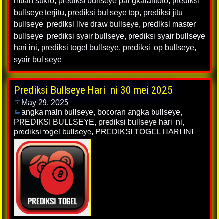
mbah sukro
,
prediksi bullseye pangkalantoto
,
prediksi
bullseye terjitu
,
prediksi bullseye top
,
prediksi jitu
bullseye
,
prediksi live draw bullseye
,
prediksi master
bullseye
,
prediksi syair bullseye
,
prediksi syair bullseye
hari ini
,
prediksi togel bullseye
,
prediksi top bullseye
,
syair bullseye
Prediksi Bullseye Hari Ini 30 mei 2025
May 29, 2025
angka main bullseye
,
bocoran angka bullseye
,
PREDIKSI BULLSEYE
,
prediksi bullseye hari ini
,
prediksi togel bullseye
,
PREDIKSI TOGEL HARI INI