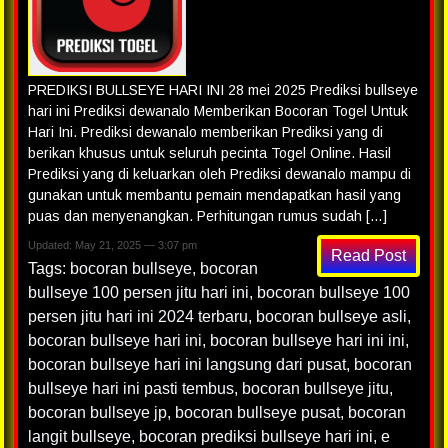
PREDIKSI BULLSEYE HARI INI 28 mei 2025 Prediksi bullseye
hari ini Prediksi dewanalo Memberikan Bocoran Togel Untuk
Hari Ini. Prediksi dewanalo memberikan Prediksi yang di
berikan khusus untuk seluruh pecinta Togel Online. Hasil
Prediksi yang di keluarkan oleh Prediksi dewanalo mampu di
gunakan untuk membantu pemain mendapatkan hasil yang
puas dan menyenangkan. Perhitungan rumus sudah […]
Updated: May 21, 2025 — 3:07 pm
Read Post
Tags:
bocoran bullseye
,
bocoran
bullseye 100 persen jitu hari ini
,
bocoran bullseye 100
persen jitu hari ini 2024 terbaru
,
bocoran bullseye asli
,
bocoran bullseye hari ini
,
bocoran bullseye hari ini ini
,
bocoran bullseye hari ini langsung dari pusat
,
bocoran
bullseye hari ini pasti tembus
,
bocoran bullseye jitu
,
bocoran bullseye jp
,
bocoran bullseye pusat
,
bocoran
langit bullseye
,
bocoran prediksi bullseye hari ini
,
e