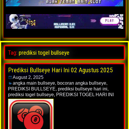
Tag:
prediksi togel bullseye
Prediksi Bullseye Hari Ini 02 Agustus 2025
August 2, 2025
angka main bullseye
,
bocoran angka bullseye
,
PREDIKSI BULLSEYE
,
prediksi bullseye hari ini
,
prediksi togel bullseye
,
PREDIKSI TOGEL HARI INI