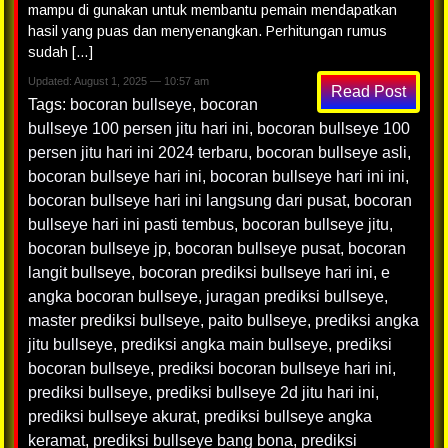
mampu di gunakan untuk membantu pemain mendapatkan
hasil yang puas dan menyenangkan. Perhitungan rumus
sudah […]
Updated: August 1, 2025 — 10:57 am
Read Post
Tags:
bocoran bullseye
,
bocoran
bullseye 100 persen jitu hari ini
,
bocoran bullseye 100
persen jitu hari ini 2024 terbaru
,
bocoran bullseye asli
,
bocoran bullseye hari ini
,
bocoran bullseye hari ini ini
,
bocoran bullseye hari ini langsung dari pusat
,
bocoran
bullseye hari ini pasti tembus
,
bocoran bullseye jitu
,
bocoran bullseye jp
,
bocoran bullseye pusat
,
bocoran
langit bullseye
,
bocoran prediksi bullseye hari ini
,
e
angka bocoran bullseye
,
juragan prediksi bullseye
,
master prediksi bullseye
,
paito bullseye
,
prediksi angka
jitu bullseye
,
prediksi angka main bullseye
,
prediksi
bocoran bullseye
,
prediksi bocoran bullseye hari ini
,
prediksi bullseye
,
prediksi bullseye 2d jitu hari ini
,
prediksi bullseye akurat
,
prediksi bullseye angka
keramat
,
prediksi bullseye bang bona
,
prediksi