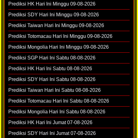
Prediksi HK Hari Ini Minggu 09-08-2026
Prediksi SDY Hari Ini Minggu 09-08-2026
Prediksi Taiwan Hari Ini Minggu 09-08-2026
Prediksi Totomacau Hari Ini Minggu 09-08-2026
Prediksi Mongolia Hari Ini Minggu 09-08-2026
Prediksi SGP Hari Ini Sabtu 08-08-2026
Prediksi HK Hari Ini Sabtu 08-08-2026
Prediksi SDY Hari Ini Sabtu 08-08-2026
Prediksi Taiwan Hari Ini Sabtu 08-08-2026
Prediksi Totomacau Hari Ini Sabtu 08-08-2026
Prediksi Mongolia Hari Ini Sabtu 08-08-2026
Prediksi HK Hari Ini Jumat 07-08-2026
Prediksi SDY Hari Ini Jumat 07-08-2026