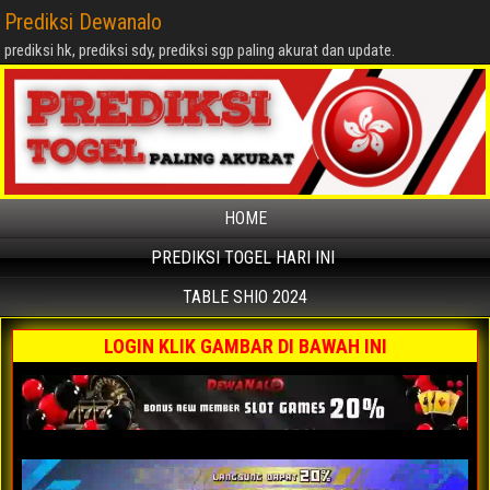
Prediksi Dewanalo
prediksi hk, prediksi sdy, prediksi sgp paling akurat dan update.
HOME
PREDIKSI TOGEL HARI INI
TABLE SHIO 2024
LOGIN KLIK GAMBAR DI BAWAH INI