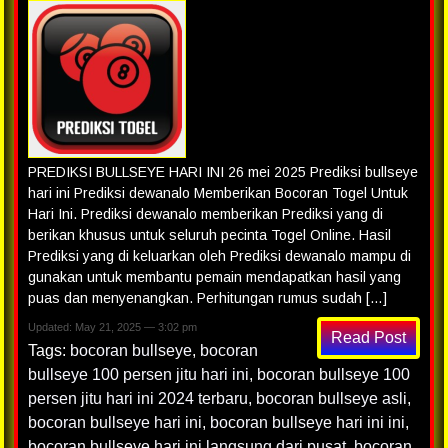
PREDIKSI BULLSEYE HARI INI 26 mei 2025 Prediksi bullseye
hari ini Prediksi dewanalo Memberikan Bocoran Togel Untuk
Hari Ini. Prediksi dewanalo memberikan Prediksi yang di
berikan khusus untuk seluruh pecinta Togel Online. Hasil
Prediksi yang di keluarkan oleh Prediksi dewanalo mampu di
gunakan untuk membantu pemain mendapatkan hasil yang
puas dan menyenangkan. Perhitungan rumus sudah […]
Updated: May 21, 2025 — 3:02 pm
Read Post
Tags:
bocoran bullseye
,
bocoran
bullseye 100 persen jitu hari ini
,
bocoran bullseye 100
persen jitu hari ini 2024 terbaru
,
bocoran bullseye asli
,
bocoran bullseye hari ini
,
bocoran bullseye hari ini ini
,
bocoran bullseye hari ini langsung dari pusat
,
bocoran