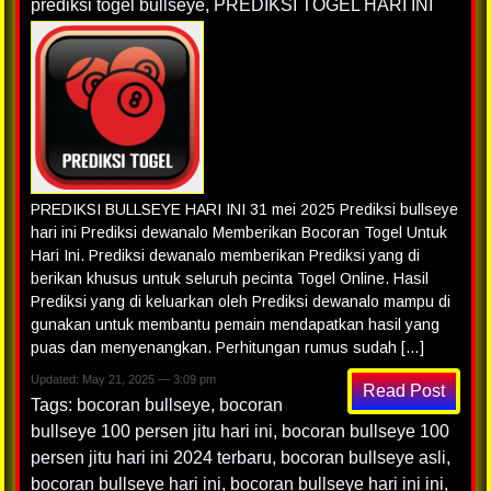
prediksi togel bullseye
,
PREDIKSI TOGEL HARI INI
PREDIKSI BULLSEYE HARI INI 31 mei 2025 Prediksi bullseye
hari ini Prediksi dewanalo Memberikan Bocoran Togel Untuk
Hari Ini. Prediksi dewanalo memberikan Prediksi yang di
berikan khusus untuk seluruh pecinta Togel Online. Hasil
Prediksi yang di keluarkan oleh Prediksi dewanalo mampu di
gunakan untuk membantu pemain mendapatkan hasil yang
puas dan menyenangkan. Perhitungan rumus sudah […]
Updated: May 21, 2025 — 3:09 pm
Read Post
Tags:
bocoran bullseye
,
bocoran
bullseye 100 persen jitu hari ini
,
bocoran bullseye 100
persen jitu hari ini 2024 terbaru
,
bocoran bullseye asli
,
bocoran bullseye hari ini
,
bocoran bullseye hari ini ini
,