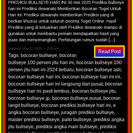
PREDIKSI BULLSEYE HARI INI 30 mei 2025 Prediksi bullseye
hari ini Prediksi dewanalo Memberikan Bocoran Togel Untuk
Hari Ini. Prediksi dewanalo memberikan Prediksi yang di
berikan khusus untuk seluruh pecinta Togel Online. Hasil
Prediksi yang di keluarkan oleh Prediksi dewanalo mampu di
gunakan untuk membantu pemain mendapatkan hasil yang
puas dan menyenangkan. Perhitungan rumus sudah […]
Updated: May 21, 2025 — 3:09 pm
Read Post
Tags:
bocoran bullseye
,
bocoran
bullseye 100 persen jitu hari ini
,
bocoran bullseye 100
persen jitu hari ini 2024 terbaru
,
bocoran bullseye asli
,
bocoran bullseye hari ini
,
bocoran bullseye hari ini ini
,
bocoran bullseye hari ini langsung dari pusat
,
bocoran
bullseye hari ini pasti tembus
,
bocoran bullseye jitu
,
bocoran bullseye jp
,
bocoran bullseye pusat
,
bocoran
langit bullseye
,
bocoran prediksi bullseye hari ini
,
e
angka bocoran bullseye
,
juragan prediksi bullseye
,
master prediksi bullseye
,
paito bullseye
,
prediksi angka
jitu bullseye
,
prediksi angka main bullseye
,
prediksi