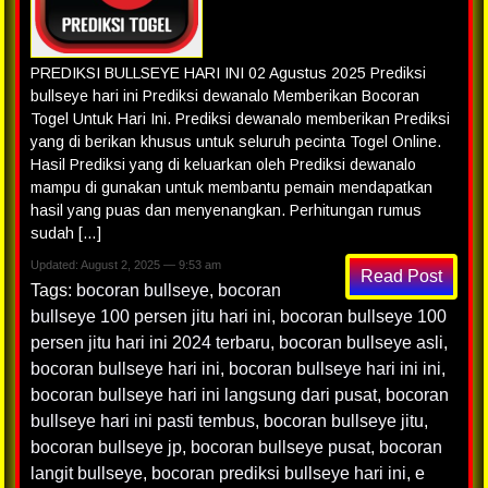
PREDIKSI BULLSEYE HARI INI 02 Agustus 2025 Prediksi
bullseye hari ini Prediksi dewanalo Memberikan Bocoran
Togel Untuk Hari Ini. Prediksi dewanalo memberikan Prediksi
yang di berikan khusus untuk seluruh pecinta Togel Online.
Hasil Prediksi yang di keluarkan oleh Prediksi dewanalo
mampu di gunakan untuk membantu pemain mendapatkan
hasil yang puas dan menyenangkan. Perhitungan rumus
sudah […]
Updated: August 2, 2025 — 9:53 am
Read Post
Tags:
bocoran bullseye
,
bocoran
bullseye 100 persen jitu hari ini
,
bocoran bullseye 100
persen jitu hari ini 2024 terbaru
,
bocoran bullseye asli
,
bocoran bullseye hari ini
,
bocoran bullseye hari ini ini
,
bocoran bullseye hari ini langsung dari pusat
,
bocoran
bullseye hari ini pasti tembus
,
bocoran bullseye jitu
,
bocoran bullseye jp
,
bocoran bullseye pusat
,
bocoran
langit bullseye
,
bocoran prediksi bullseye hari ini
,
e