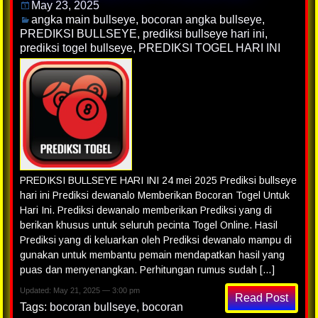
May 23, 2025
angka main bullseye
,
bocoran angka bullseye
,
PREDIKSI BULLSEYE
,
prediksi bullseye hari ini
,
prediksi togel bullseye
,
PREDIKSI TOGEL HARI INI
PREDIKSI BULLSEYE HARI INI 24 mei 2025 Prediksi bullseye
hari ini Prediksi dewanalo Memberikan Bocoran Togel Untuk
Hari Ini. Prediksi dewanalo memberikan Prediksi yang di
berikan khusus untuk seluruh pecinta Togel Online. Hasil
Prediksi yang di keluarkan oleh Prediksi dewanalo mampu di
gunakan untuk membantu pemain mendapatkan hasil yang
puas dan menyenangkan. Perhitungan rumus sudah […]
Updated: May 21, 2025 — 3:00 pm
Read Post
Tags:
bocoran bullseye
,
bocoran