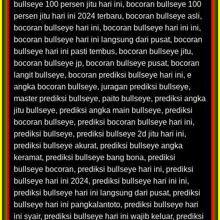
bullseye 100 persen jitu hari ini
,
bocoran bullseye 100
persen jitu hari ini 2024 terbaru
,
bocoran bullseye asli
,
bocoran bullseye hari ini
,
bocoran bullseye hari ini ini
,
bocoran bullseye hari ini langsung dari pusat
,
bocoran
bullseye hari ini pasti tembus
,
bocoran bullseye jitu
,
bocoran bullseye jp
,
bocoran bullseye pusat
,
bocoran
langit bullseye
,
bocoran prediksi bullseye hari ini
,
e
angka bocoran bullseye
,
juragan prediksi bullseye
,
master prediksi bullseye
,
paito bullseye
,
prediksi angka
jitu bullseye
,
prediksi angka main bullseye
,
prediksi
bocoran bullseye
,
prediksi bocoran bullseye hari ini
,
prediksi bullseye
,
prediksi bullseye 2d jitu hari ini
,
prediksi bullseye akurat
,
prediksi bullseye angka
keramat
,
prediksi bullseye bang bona
,
prediksi
bullseye bocoran
,
prediksi bullseye hari ini
,
prediksi
bullseye hari ini 2024
,
prediksi bullseye hari ini ini
,
prediksi bullseye hari ini langsung dari pusat
,
prediksi
bullseye hari ini pangkalantoto
,
prediksi bullseye hari
ini syair
,
prediksi bullseye hari ini wajib keluar
,
prediksi