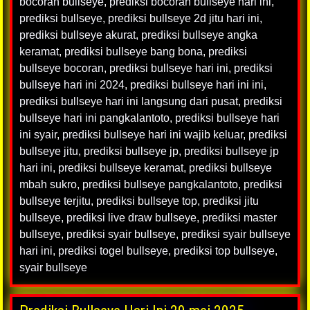
bocoran bullseye
,
prediksi bocoran bullseye hari ini
,
prediksi bullseye
,
prediksi bullseye 2d jitu hari ini
,
prediksi bullseye akurat
,
prediksi bullseye angka
keramat
,
prediksi bullseye bang bona
,
prediksi
bullseye bocoran
,
prediksi bullseye hari ini
,
prediksi
bullseye hari ini 2024
,
prediksi bullseye hari ini ini
,
prediksi bullseye hari ini langsung dari pusat
,
prediksi
bullseye hari ini pangkalantoto
,
prediksi bullseye hari
ini syair
,
prediksi bullseye hari ini wajib keluar
,
prediksi
bullseye jitu
,
prediksi bullseye jp
,
prediksi bullseye jp
hari ini
,
prediksi bullseye keramat
,
prediksi bullseye
mbah sukro
,
prediksi bullseye pangkalantoto
,
prediksi
bullseye terjitu
,
prediksi bullseye top
,
prediksi jitu
bullseye
,
prediksi live draw bullseye
,
prediksi master
bullseye
,
prediksi syair bullseye
,
prediksi syair bullseye
hari ini
,
prediksi togel bullseye
,
prediksi top bullseye
,
syair bullseye