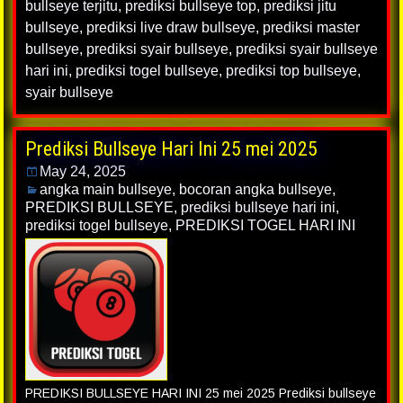
bullseye terjitu
,
prediksi bullseye top
,
prediksi jitu
bullseye
,
prediksi live draw bullseye
,
prediksi master
bullseye
,
prediksi syair bullseye
,
prediksi syair bullseye
hari ini
,
prediksi togel bullseye
,
prediksi top bullseye
,
syair bullseye
Prediksi Bullseye Hari Ini 25 mei 2025
May 24, 2025
angka main bullseye
,
bocoran angka bullseye
,
PREDIKSI BULLSEYE
,
prediksi bullseye hari ini
,
prediksi togel bullseye
,
PREDIKSI TOGEL HARI INI
PREDIKSI BULLSEYE HARI INI 25 mei 2025 Prediksi bullseye