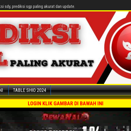
ksi sdy, prediksi sgp paling akurat dan update.
NI
TABLE SHIO 2024
LOGIN KLIK GAMBAR DI BAWAH INI