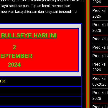
2026
ut biaya seperserpun. Tujuan kami memberikan
Prediksi
emberikan kesejahteraan dan keayaan tersendiri di
2026
Prediksi 
2026
 BULLSEYE HARI INI
Prediksi
2
Prediksi
SEPTEMBER
Prediksi
2024
Prediksi
2026
Prediksi
8150
08-2026
Prediksi
2026
Prediksi