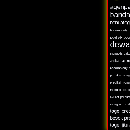
agenpa
banda
benuatog
bocoran sdy
togel sdy
boco
dewa
mongolia
pait
angka main m
bocoran sdy
prediksi mong
prediksi mong
mongolia jitu
p
akurat
predik
mongolia
pred
togel
pre
besok
pr
togel jitu