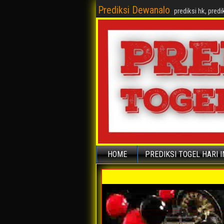
Prediksi Dewanalo
prediksi hk, predi
HOME
PREDIKSI TOGEL HARI I