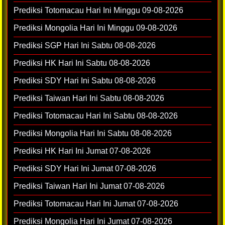
Prediksi Totomacau Hari Ini Minggu 09-08-2026
Prediksi Mongolia Hari Ini Minggu 09-08-2026
Prediksi SGP Hari Ini Sabtu 08-08-2026
Prediksi HK Hari Ini Sabtu 08-08-2026
Prediksi SDY Hari Ini Sabtu 08-08-2026
Prediksi Taiwan Hari Ini Sabtu 08-08-2026
Prediksi Totomacau Hari Ini Sabtu 08-08-2026
Prediksi Mongolia Hari Ini Sabtu 08-08-2026
Prediksi HK Hari Ini Jumat 07-08-2026
Prediksi SDY Hari Ini Jumat 07-08-2026
Prediksi Taiwan Hari Ini Jumat 07-08-2026
Prediksi Totomacau Hari Ini Jumat 07-08-2026
Prediksi Mongolia Hari Ini Jumat 07-08-2026