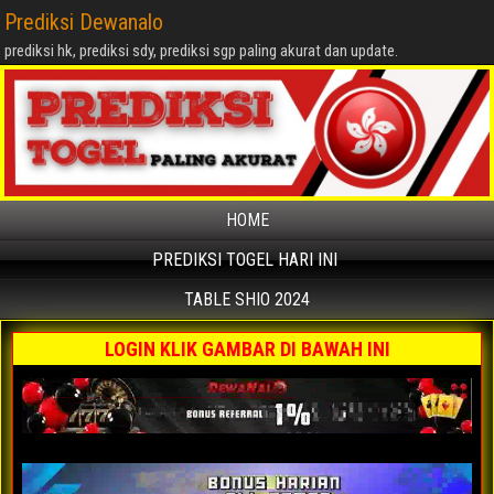
Prediksi Dewanalo
prediksi hk, prediksi sdy, prediksi sgp paling akurat dan update.
HOME
PREDIKSI TOGEL HARI INI
TABLE SHIO 2024
LOGIN KLIK GAMBAR DI BAWAH INI