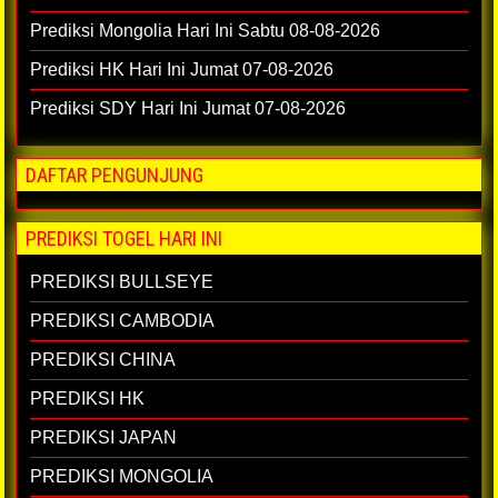
Prediksi Mongolia Hari Ini Sabtu 08-08-2026
Prediksi HK Hari Ini Jumat 07-08-2026
Prediksi SDY Hari Ini Jumat 07-08-2026
DAFTAR PENGUNJUNG
PREDIKSI TOGEL HARI INI
PREDIKSI BULLSEYE
PREDIKSI CAMBODIA
PREDIKSI CHINA
PREDIKSI HK
PREDIKSI JAPAN
PREDIKSI MONGOLIA