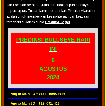
kami berikan bersifat Gratis dan Tidak di pungut biaya
seperserpun. Tujuan kami memberikan Prediksi Akurat ini
adalah untuk memberikan kesejahteraan dan keayaan
tersendiri di dalam dunia
Prediksi Togel
PREDIKSI BULLSEYE HARI
INI
5
AGUSTUS
2024
Angka Main 4D = 0164, 4609, 9146
Angka Main 3D = 619, 091, 416