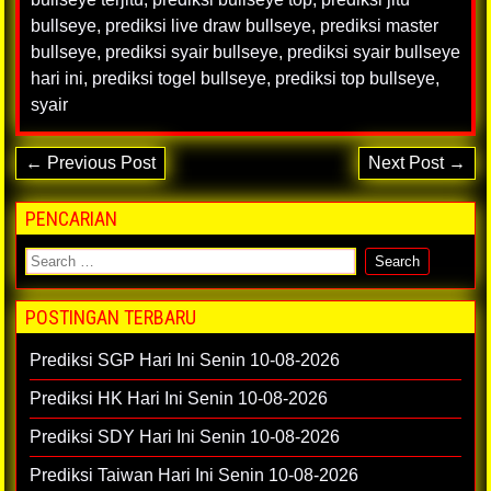
bullseye
,
prediksi live draw bullseye
,
prediksi master
bullseye
,
prediksi syair bullseye
,
prediksi syair bullseye
hari ini
,
prediksi togel bullseye
,
prediksi top bullseye
,
syair
← Previous Post
Next Post →
PENCARIAN
POSTINGAN TERBARU
Prediksi SGP Hari Ini Senin 10-08-2026
Prediksi HK Hari Ini Senin 10-08-2026
Prediksi SDY Hari Ini Senin 10-08-2026
Prediksi Taiwan Hari Ini Senin 10-08-2026