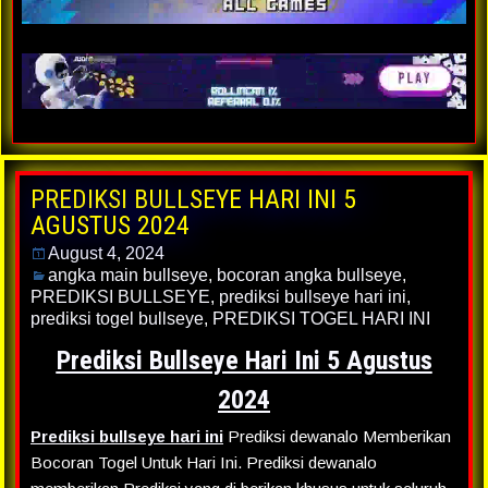
PREDIKSI BULLSEYE HARI INI 5
AGUSTUS 2024
August 4, 2024
angka main bullseye
,
bocoran angka bullseye
,
PREDIKSI BULLSEYE
,
prediksi bullseye hari ini
,
prediksi togel bullseye
,
PREDIKSI TOGEL HARI INI
Prediksi Bullseye Hari Ini 5 Agustus
2024
Prediksi bullseye hari ini
Prediksi dewanalo Memberikan
Bocoran Togel Untuk Hari Ini. Prediksi dewanalo