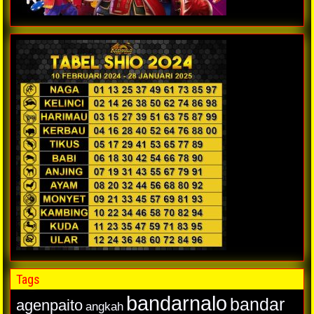
Tags
bandarnalo
bandar
agenpaito
angkah