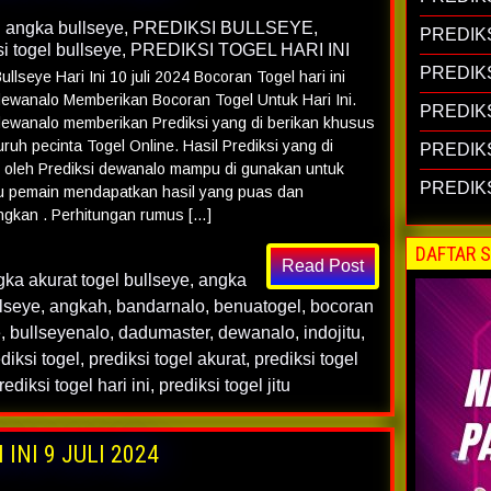
 angka bullseye
,
PREDIKSI BULLSEYE
,
PREDIK
si togel bullseye
,
PREDIKSI TOGEL HARI INI
PREDIK
ullseye Hari Ini 10 juli 2024 Bocoran Togel hari ini
dewanalo Memberikan Bocoran Togel Untuk Hari Ini.
PREDIK
dewanalo memberikan Prediksi yang di berikan khusus
uruh pecinta Togel Online. Hasil Prediksi yang di
PREDIK
 oleh Prediksi dewanalo mampu di gunakan untuk
PREDIK
 pemain mendapatkan hasil yang puas dan
gkan . Perhitungan rumus […]
DAFTAR S
Read Post
ka akurat togel bullseye
,
angka
llseye
,
angkah
,
bandarnalo
,
benuatogel
,
bocoran
e
,
bullseyenalo
,
dadumaster
,
dewanalo
,
indojitu
,
diksi togel
,
prediksi togel akurat
,
prediksi togel
rediksi togel hari ini
,
prediksi togel jitu
INI 9 JULI 2024