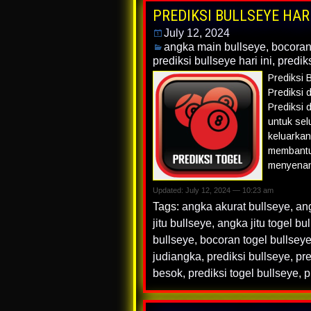
PREDIKSI BULLSEYE HARI 
July 12, 2024
angka main bullseye
,
bocoran
prediksi bullseye hari ini
,
predik
Prediksi B
Prediksi 
Prediksi 
untuk sel
keluarkan
membantu
menyenan
Updated: July 12, 2024 — 10:23 am
Tags:
angka akurat bullseye
,
ang
jitu bullseye
,
angka jitu togel bu
bullseye
,
bocoran togel bullsey
judiangka
,
prediksi bullseye
,
pre
besok
,
prediksi togel bullseye
,
p