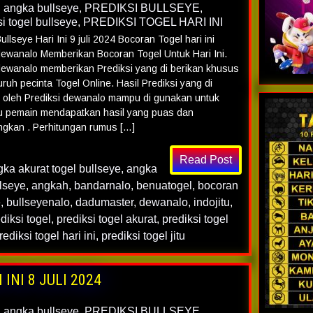
 angka bullseye
,
PREDIKSI BULLSEYE
,
si togel bullseye
,
PREDIKSI TOGEL HARI INI
ullseye Hari Ini 9 juli 2024 Bocoran Togel hari ini
dewanalo Memberikan Bocoran Togel Untuk Hari Ini.
dewanalo memberikan Prediksi yang di berikan khusus
uruh pecinta Togel Online. Hasil Prediksi yang di
 oleh Prediksi dewanalo mampu di gunakan untuk
 pemain mendapatkan hasil yang puas dan
gkan . Perhitungan rumus […]
Read Post
ka akurat togel bullseye
,
angka
llseye
,
angkah
,
bandarnalo
,
benuatogel
,
bocoran
e
,
bullseyenalo
,
dadumaster
,
dewanalo
,
indojitu
,
diksi togel
,
prediksi togel akurat
,
prediksi togel
rediksi togel hari ini
,
prediksi togel jitu
INI 8 JULI 2024
 angka bullseye
,
PREDIKSI BULLSEYE
,