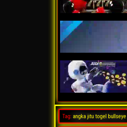
Tag:
angka jitu togel bullseye