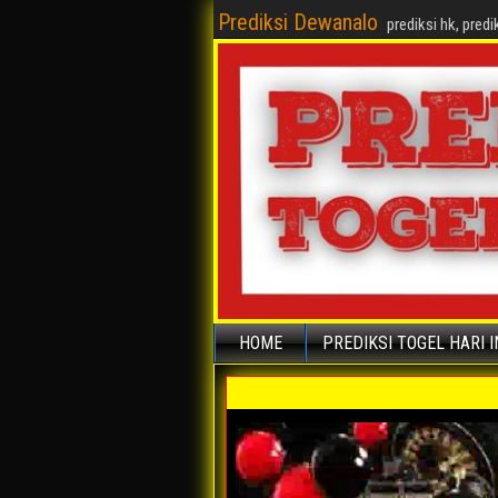
Prediksi Dewanalo
prediksi hk, predi
HOME
PREDIKSI TOGEL HARI I