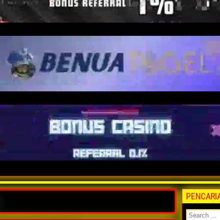
PENCARI