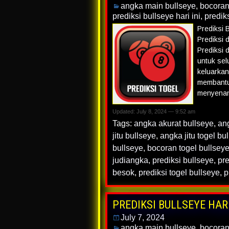
angka main bullseye
,
bocoran
prediksi bullseye hari ini
,
predik
Prediksi B
Prediksi 
Prediksi 
untuk sel
keluarkan
membantu
menyenan
Updated: July 8, 2024 — 9:52 am
Tags:
angka akurat bullseye
,
ang
jitu bullseye
,
angka jitu togel bu
bullseye
,
bocoran togel bullsey
judiangka
,
prediksi bullseye
,
pre
besok
,
prediksi togel bullseye
,
p
PREDIKSI BULLSEYE HARI 
July 7, 2024
angka main bullseye
,
bocoran