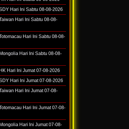
 SDY Hari Ini Sabtu 08-08-2026
Taiwan Hari Ini Sabtu 08-08-
 Totomacau Hari Ini Sabtu 08-08-
Mongolia Hari Ini Sabtu 08-08-
 HK Hari Ini Jumat 07-08-2026
 SDY Hari Ini Jumat 07-08-2026
Taiwan Hari Ini Jumat 07-08-
 Totomacau Hari Ini Jumat 07-08-
Mongolia Hari Ini Jumat 07-08-