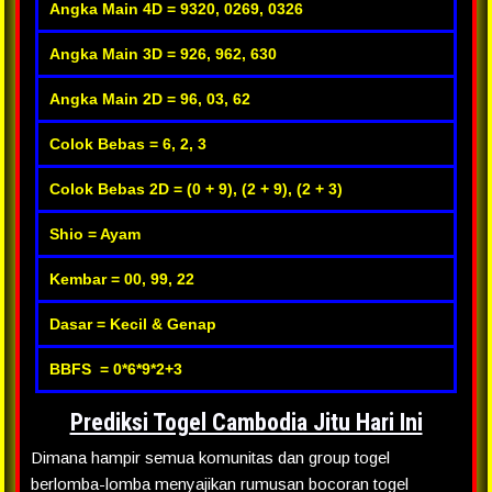
Angka Main 4D = 9320, 0269, 0326
Angka Main 3D = 926, 962, 630
Angka Main 2D = 96, 03, 62
Colok Bebas = 6, 2, 3
Colok Bebas 2D = (0 + 9), (2 + 9), (2 + 3)
Shio = Ayam
Kembar = 00, 99, 22
Dasar = Kecil & Genap
BBFS = 0*6*9*2+3
Prediksi Togel Cambodia Jitu Hari Ini
Dimana hampir semua komunitas dan group togel
berlomba-lomba menyajikan rumusan bocoran togel