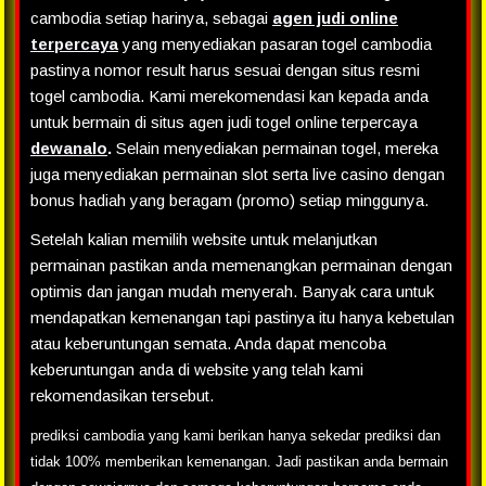
cambodia setiap harinya, sebagai
agen judi online
terpercaya
yang menyediakan pasaran togel cambodia
pastinya nomor result harus sesuai dengan situs resmi
togel cambodia. Kami merekomendasi kan kepada anda
untuk bermain di situs agen judi togel online terpercaya
dewanalo
.
Selain menyediakan permainan togel, mereka
juga menyediakan permainan slot serta live casino dengan
bonus hadiah yang beragam (promo) setiap minggunya.
Setelah kalian memilih website untuk melanjutkan
permainan pastikan anda memenangkan permainan dengan
optimis dan jangan mudah menyerah. Banyak cara untuk
mendapatkan kemenangan tapi pastinya itu hanya kebetulan
atau keberuntungan semata. Anda dapat mencoba
keberuntungan anda di website yang telah kami
rekomendasikan tersebut.
prediksi cambodia yang kami berikan hanya sekedar prediksi dan
tidak 100% memberikan kemenangan. Jadi pastikan anda bermain