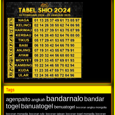
Tags
bandarnalo
bandar
agenpaito
angkah
togel
banuatogel
benuatogel
bocoran angka mongolia
bocoran mongolia
bocoran sdy
bocoran taiwan
bocoran togel mongolia
bocoran