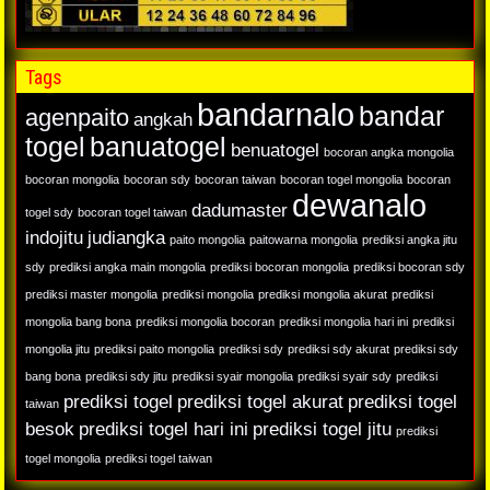
Tags
bandarnalo
bandar
agenpaito
angkah
togel
banuatogel
benuatogel
bocoran angka mongolia
bocoran mongolia
bocoran sdy
bocoran taiwan
bocoran togel mongolia
bocoran
dewanalo
dadumaster
togel sdy
bocoran togel taiwan
indojitu
judiangka
paito mongolia
paitowarna mongolia
prediksi angka jitu
sdy
prediksi angka main mongolia
prediksi bocoran mongolia
prediksi bocoran sdy
prediksi master mongolia
prediksi mongolia
prediksi mongolia akurat
prediksi
mongolia bang bona
prediksi mongolia bocoran
prediksi mongolia hari ini
prediksi
mongolia jitu
prediksi paito mongolia
prediksi sdy
prediksi sdy akurat
prediksi sdy
bang bona
prediksi sdy jitu
prediksi syair mongolia
prediksi syair sdy
prediksi
prediksi togel
prediksi togel akurat
prediksi togel
taiwan
besok
prediksi togel hari ini
prediksi togel jitu
prediksi
togel mongolia
prediksi togel taiwan