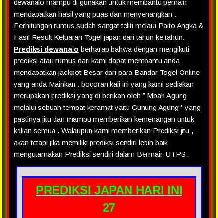
dewanalo mampu di gunakan untuk membantu pemain
mendapatkan hasil yang puas dan menyenangkan .
Perhitungan rumus sudah sangat teliti melaui Paito Angka &
Hasil Result Keluaran Togel japan dari tahun ke tahun.
Prediksi dewanalo
berharap bahwa dengan mengikuti
prediksi atau rumus dari kami dapat membantu anda
mendapatkan jackpot Besar dari para Bandar Togel Online
yang anda Mainkan . bocoran kali ini yang kami sediakan
merupakan prediksi yang di berikan oleh ” Mbah Agung
melalui sebuah tempat keramat yaitu Gunung Agung ” yang
pastinya jitu dan mampu memberikan kemenangan untuk
kalian semua . Walaupun kami memberikan Prediksi jitu ,
akan tetapi jika memiliki prediksi sendiri lebih baik
mengutamakan Prediksi sendiri dalam Bermain UTPS.
PREDIKSI JAPAN HARI INI
27