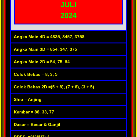
JULI
2024
Angka Main 4D = 4835, 3457, 3758
Angka Main 3D = 854, 347, 375
Angka Main 2D = 54, 75, 84
Colok Bebas = 8, 3, 5
Colok Bebas 2D =(5 + 8), (7 + 8), (3 + 5)
Shio = Anjing
Kembar = 88, 33, 77
Dasar = Besar & Ganjil
BBFS =8*3*5*7+4