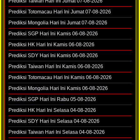
Prediksi Taiwan Hari Ini Jumat 07-08-2026
Prediksi Totomacau Hari Ini Jumat 07-08-2026
Prediksi Mongolia Hari Ini Jumat 07-08-2026
Prediksi SGP Hari Ini Kamis 06-08-2026
Prediksi HK Hari Ini Kamis 06-08-2026
Prediksi SDY Hari Ini Kamis 06-08-2026
Prediksi Taiwan Hari Ini Kamis 06-08-2026
Prediksi Totomacau Hari Ini Kamis 06-08-2026
Prediksi Mongolia Hari Ini Kamis 06-08-2026
Prediksi SGP Hari Ini Rabu 05-08-2026
Prediksi HK Hari Ini Selasa 04-08-2026
Prediksi SDY Hari Ini Selasa 04-08-2026
Prediksi Taiwan Hari Ini Selasa 04-08-2026