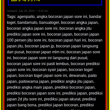
Updated: July 26, 2024 — 6:52 pm
Tags:
agenpaito
,
angka bocoran japan sore ini
,
bandar
togel
,
bandarnalo
,
banuatogel
,
bocoran angka japan
,
bocoran angka japan sore ini
,
bocoran angka jitu
prediksi japan sore ini
,
bocoran japan
,
bocoran japan
100 persen jitu sore ini
,
bocoran japan hari ini
,
bocoran
japan jitu
,
bocoran japan jp
,
bocoran japan langsung
dari pusat
,
bocoran japan mlm ini
,
bocoran japan sore
ini
,
bocoran japan sore ini langsung dari pusat
,
bocoran japan sore ini pasti tembus
,
bocoran prediksi
japan sore ini
,
bocoran syair japan
,
bocoran togel
japan
,
bocoran togel japan sore ini
,
dewanalo
,
paito
japan
,
paitowarna japan
,
prediksi angka jitu japan
,
prediksi angka main japan
,
prediksi bocoran japan
,
prediksi bocoran japan sore ini
,
prediksi japan
,
prediksi
japan 2d jitu sore ini
,
prediksi japan akurat
,
prediksi
japan bang bona
,
prediksi japan bocoran
,
prediksi