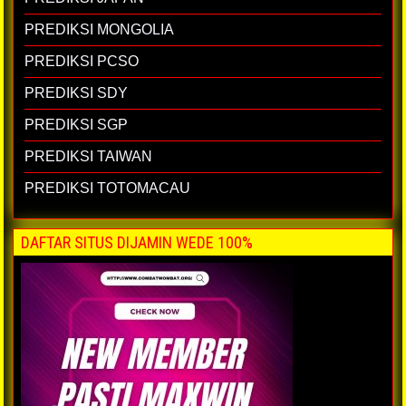
PREDIKSI MONGOLIA
PREDIKSI PCSO
PREDIKSI SDY
PREDIKSI SGP
PREDIKSI TAIWAN
PREDIKSI TOTOMACAU
DAFTAR SITUS DIJAMIN WEDE 100%