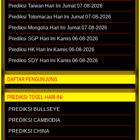
Prediksi Taiwan Hari Ini Jumat 07-08-2026
Prediksi Totomacau Hari Ini Jumat 07-08-2026
Prediksi Mongolia Hari Ini Jumat 07-08-2026
Prediksi SGP Hari Ini Kamis 06-08-2026
Prediksi HK Hari Ini Kamis 06-08-2026
Prediksi SDY Hari Ini Kamis 06-08-2026
DAFTAR PENGUNJUNG
PREDIKSI TOGEL HARI INI
PREDIKSI BULLSEYE
PREDIKSI CAMBODIA
PREDIKSI CHINA