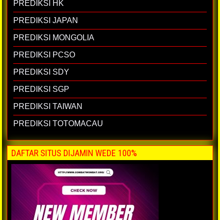
PREDIKSI HK
PREDIKSI JAPAN
PREDIKSI MONGOLIA
PREDIKSI PCSO
PREDIKSI SDY
PREDIKSI SGP
PREDIKSI TAIWAN
PREDIKSI TOTOMACAU
DAFTAR SITUS DIJAMIN WEDE 100%