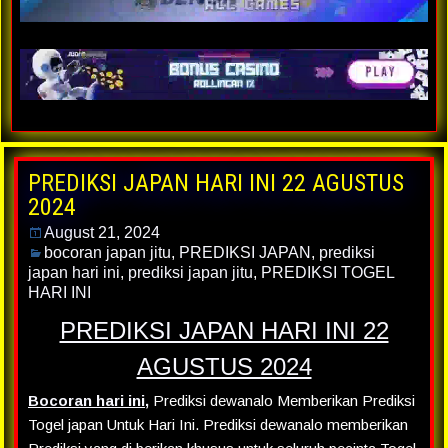
PREDIKSI JAPAN HARI INI 22 AGUSTUS
2024
August 21, 2024
bocoran japan jitu
,
PREDIKSI JAPAN
,
prediksi
japan hari ini
,
prediksi japan jitu
,
PREDIKSI TOGEL
HARI INI
PREDIKSI JAPAN HARI INI 22
AGUSTUS 2024
Bocoran hari ini,
Prediksi dewanalo Memberikan Prediksi
Togel japan Untuk Hari Ini. Prediksi dewanalo memberikan