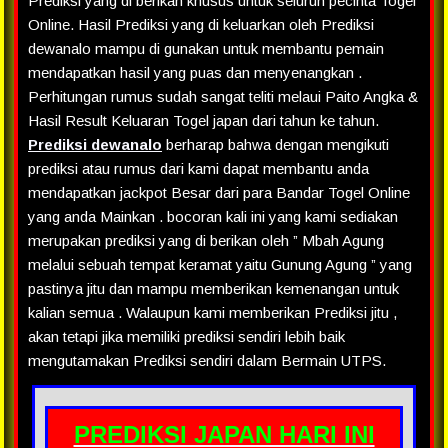
Prediksi yang di berikan khusus untuk seluruh pecinta Togel
Online. Hasil Prediksi yang di keluarkan oleh Prediksi
dewanalo mampu di gunakan untuk membantu pemain
mendapatkan hasil yang puas dan menyenangkan .
Perhitungan rumus sudah sangat teliti melaui Paito Angka &
Hasil Result Keluaran Togel japan dari tahun ke tahun.
Prediksi dewanalo
berharap bahwa dengan mengikuti
prediksi atau rumus dari kami dapat membantu anda
mendapatkan jackpot Besar dari para Bandar Togel Online
yang anda Mainkan . bocoran kali ini yang kami sediakan
merupakan prediksi yang di berikan oleh ” Mbah Agung
melalui sebuah tempat keramat yaitu Gunung Agung ” yang
pastinya jitu dan mampu memberikan kemenangan untuk
kalian semua . Walaupun kami memberikan Prediksi jitu ,
akan tetapi jika memiliki prediksi sendiri lebih baik
mengutamakan Prediksi sendiri dalam Bermain UTPS.
PREDIKSI JAPAN HARI INI