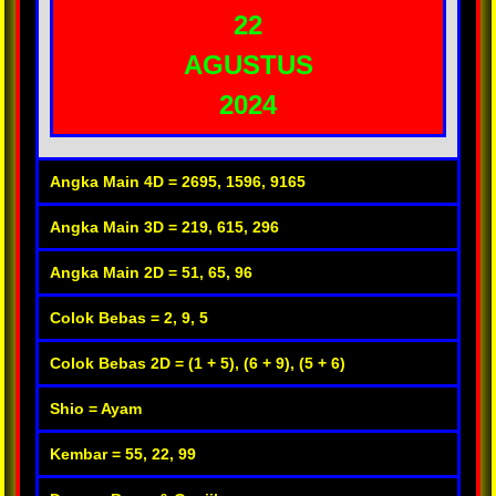
22
AGUSTUS
2024
Angka Main 4D = 2695, 1596, 9165
Angka Main 3D = 219, 615, 296
Angka Main 2D = 51, 65, 96
Colok Bebas = 2, 9, 5
Colok Bebas 2D = (1 + 5), (6 + 9), (5 + 6)
Shio = Ayam
Kembar = 55, 22, 99