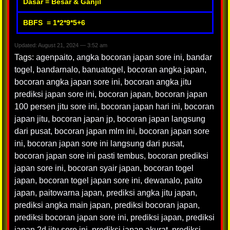
Dasar = Besar & Ganjil
BBFS = 1*2*9*5+6
Updated: August 21, 2024 — 3:52 am
Tags:
agenpaito
,
angka bocoran japan sore ini
,
bandar
togel
,
bandarnalo
,
banuatogel
,
bocoran angka japan
,
bocoran angka japan sore ini
,
bocoran angka jitu
prediksi japan sore ini
,
bocoran japan
,
bocoran japan
100 persen jitu sore ini
,
bocoran japan hari ini
,
bocoran
japan jitu
,
bocoran japan jp
,
bocoran japan langsung
dari pusat
,
bocoran japan mlm ini
,
bocoran japan sore
ini
,
bocoran japan sore ini langsung dari pusat
,
bocoran japan sore ini pasti tembus
,
bocoran prediksi
japan sore ini
,
bocoran syair japan
,
bocoran togel
japan
,
bocoran togel japan sore ini
,
dewanalo
,
paito
japan
,
paitowarna japan
,
prediksi angka jitu japan
,
prediksi angka main japan
,
prediksi bocoran japan
,
prediksi bocoran japan sore ini
,
prediksi japan
,
prediksi
japan 2d jitu sore ini
,
prediksi japan akurat
,
prediksi