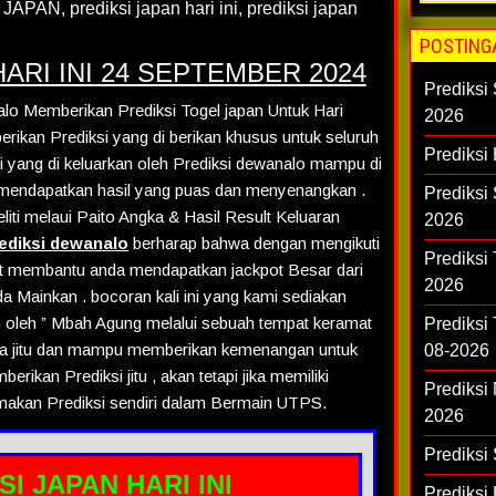
 JAPAN
,
prediksi japan hari ini
,
prediksi japan
I
POSTING
ARI INI 24 SEPTEMBER 2024
Prediksi
lo Memberikan Prediksi Togel japan Untuk Hari
2026
rikan Prediksi yang di berikan khusus untuk seluruh
Prediksi
si yang di keluarkan oleh Prediksi dewanalo mampu di
endapatkan hasil yang puas dan menyenangkan .
Prediksi
iti melaui Paito Angka & Hasil Result Keluaran
2026
ediksi dewanalo
berharap bahwa dengan mengikuti
Prediksi
pat membantu anda mendapatkan jackpot Besar dari
2026
a Mainkan . bocoran kali ini yang kami sediakan
n oleh ” Mbah Agung melalui sebuah tempat keramat
Prediksi
nya jitu dan mampu memberikan kemenangan untuk
08-2026
ikan Prediksi jitu , akan tetapi jika memiliki
Prediksi
tamakan Prediksi sendiri dalam Bermain UTPS.
2026
Prediksi
SI JAPAN HARI INI
Prediksi