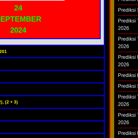
24
Prediksi
SEPTEMBER
Prediksi 
2026
2024
Prediksi
2026
7201
Prediksi 
2026
Prediksi
Prediksi
Prediksi 
), (2 + 3)
2026
Prediksi
2026
Prediksi 