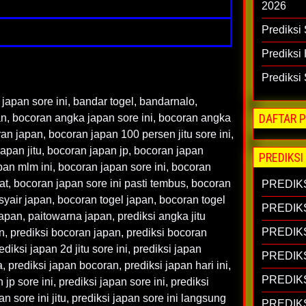
2026
Prediksi
Prediksi
Prediksi
japan sore ini
,
bandar togel
,
bandarnalo
,
DAFTAR 
an
,
bocoran angka japan sore ini
,
bocoran angka
ran japan
,
bocoran japan 100 persen jitu sore ini
,
apan jitu
,
bocoran japan jp
,
bocoran japan
PREDIKSI
pan mlm ini
,
bocoran japan sore ini
,
bocoran
at
,
bocoran japan sore ini pasti tembus
,
bocoran
PREDIK
syair japan
,
bocoran togel japan
,
bocoran togel
PREDIK
japan
,
paitowarna japan
,
prediksi angka jitu
PREDIK
n
,
prediksi bocoran japan
,
prediksi bocoran
ediksi japan 2d jitu sore ini
,
prediksi japan
PREDIK
a
,
prediksi japan bocoran
,
prediksi japan hari ini
,
PREDIK
 jp sore ini
,
prediksi japan sore ini
,
prediksi
an sore ini jitu
,
prediksi japan sore ini langsung
PREDIK