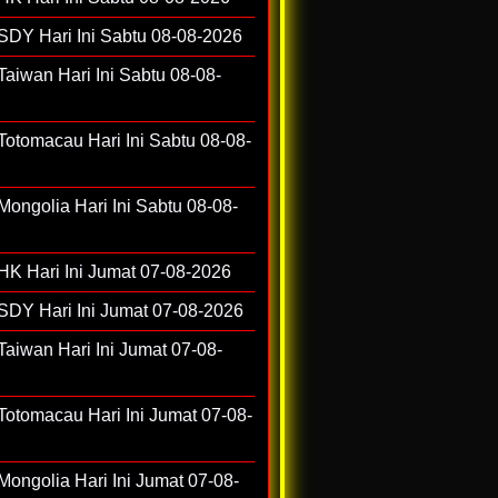
 SDY Hari Ini Sabtu 08-08-2026
Taiwan Hari Ini Sabtu 08-08-
 Totomacau Hari Ini Sabtu 08-08-
Mongolia Hari Ini Sabtu 08-08-
 HK Hari Ini Jumat 07-08-2026
 SDY Hari Ini Jumat 07-08-2026
Taiwan Hari Ini Jumat 07-08-
 Totomacau Hari Ini Jumat 07-08-
Mongolia Hari Ini Jumat 07-08-