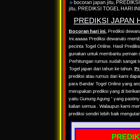
bocoran japan jitu
,
PREDIKSI
jitu
,
PREDIKSI TOGEL HARI IN
PREDIKSI JAPAN H
Bocoran hari ini,
Prediksi dewana
Ini.aaaaa Prediksi dewanalo membe
pecinta Togel Online. Hasil Predik
gunakan untuk membantu pemain m
Perhitungan rumus sudah sangat tel
Togel japan dari tahun ke tahun.
Pr
prediksi atau rumus dari kami da
para Bandar Togel Online yang and
merupakan prediksi yang di berika
yaitu Gunung Agung ” yang pasti
kalian semua . Walaupun kami member
prediksi sendiri lebih baik mengu
PREDIK