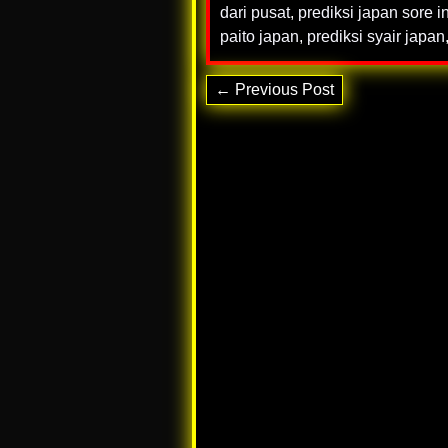
dari pusat
,
prediksi japan sore in
paito japan
,
prediksi syair japan
← Previous Post