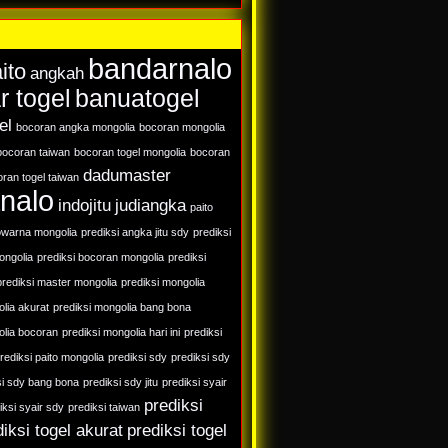
bandarnalo
ito
angkah
r togel
banuatogel
el
bocoran angka mongolia
bocoran mongolia
bocoran taiwan
bocoran togel mongolia
bocoran
dadumaster
ran togel taiwan
nalo
indojitu
judiangka
paito
owarna mongolia
prediksi angka jitu sdy
prediksi
ongolia
prediksi bocoran mongolia
prediksi
prediksi master mongolia
prediksi mongolia
olia akurat
prediksi mongolia bang bona
olia bocoran
prediksi mongolia hari ini
prediksi
rediksi paito mongolia
prediksi sdy
prediksi sdy
si sdy bang bona
prediksi sdy jitu
prediksi syair
prediksi
iksi syair sdy
prediksi taiwan
diksi togel akurat
prediksi togel