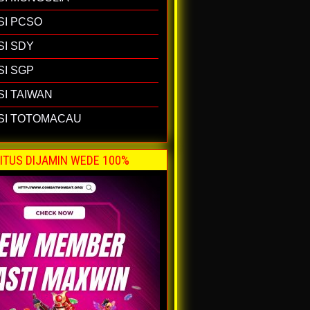
SI PCSO
SI SDY
SI SGP
SI TAIWAN
SI TOTOMACAU
ITUS DIJAMIN WEDE 100%