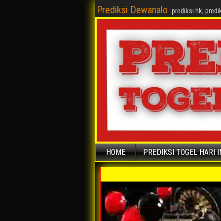
Prediksi Dewanalo
prediksi hk, predi
HOME
PREDIKSI TOGEL HARI I