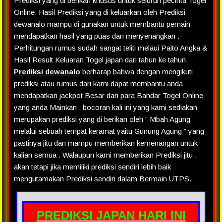
Prediksi yang di berikan khusus untuk seluruh pecinta Togel
Online. Hasil Prediksi yang di keluarkan oleh Prediksi
dewanalo mampu di gunakan untuk membantu pemain
mendapatkan hasil yang puas dan menyenangkan .
Perhitungan rumus sudah sangat teliti melaui Paito Angka &
Hasil Result Keluaran Togel japan dari tahun ke tahun.
Prediksi dewanalo
berharap bahwa dengan mengikuti
prediksi atau rumus dari kami dapat membantu anda
mendapatkan jackpot Besar dari para Bandar Togel Online
yang anda Mainkan . bocoran kali ini yang kami sediakan
merupakan prediksi yang di berikan oleh ” Mbah Agung
melalui sebuah tempat keramat yaitu Gunung Agung ” yang
pastinya jitu dan mampu memberikan kemenangan untuk
kalian semua . Walaupun kami memberikan Prediksi jitu ,
akan tetapi jika memiliki prediksi sendiri lebih baik
mengutamakan Prediksi sendiri dalam Bermain UTPS.
PREDIKSI JAPAN HARI INI