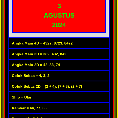
3
AGUSTUS
2024
Angka Main 4D = 4327, 8723, 8472
Angka Main 3D = 382, 432, 842
Angka Main 2D = 42, 83, 74
Colok Bebas = 4, 3, 2
Colok Bebas 2D = (2 + 4), (7 + 8), (2 + 7)
Shio = Ular
Kembar = 44, 77, 33