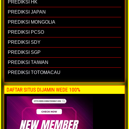
PREDIKSI HK
PREDIKSI JAPAN
PREDIKSI MONGOLIA
PREDIKSI PCSO
PREDIKSI SDY
PREDIKSI SGP
PREDIKSI TAIWAN
PREDIKSI TOTOMACAU
DAFTAR SITUS DIJAMIN WEDE 100%