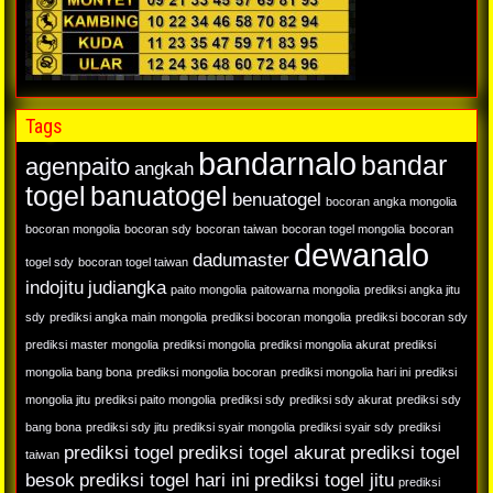
Tags
bandarnalo
bandar
agenpaito
angkah
togel
banuatogel
benuatogel
bocoran angka mongolia
bocoran mongolia
bocoran sdy
bocoran taiwan
bocoran togel mongolia
bocoran
dewanalo
dadumaster
togel sdy
bocoran togel taiwan
indojitu
judiangka
paito mongolia
paitowarna mongolia
prediksi angka jitu
sdy
prediksi angka main mongolia
prediksi bocoran mongolia
prediksi bocoran sdy
prediksi master mongolia
prediksi mongolia
prediksi mongolia akurat
prediksi
mongolia bang bona
prediksi mongolia bocoran
prediksi mongolia hari ini
prediksi
mongolia jitu
prediksi paito mongolia
prediksi sdy
prediksi sdy akurat
prediksi sdy
bang bona
prediksi sdy jitu
prediksi syair mongolia
prediksi syair sdy
prediksi
prediksi togel
prediksi togel akurat
prediksi togel
taiwan
besok
prediksi togel hari ini
prediksi togel jitu
prediksi