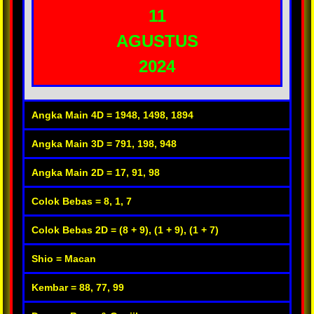
11
AGUSTUS
2024
Angka Main 4D = 1948, 1498, 1894
Angka Main 3D = 791, 198, 948
Angka Main 2D = 17, 91, 98
Colok Bebas = 8, 1, 7
Colok Bebas 2D = (8 + 9), (1 + 9), (1 + 7)
Shio = Macan
Kembar = 88, 77, 99