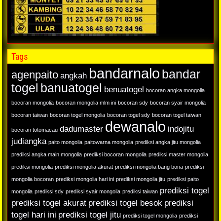
Tags
bandarnalo
bandar
agenpaito
angkah
togel
banuatogel
benuatogel
bocoran angka mongolia
bocoran mongolia
bocoran mongolia mlm ini
bocoran sdy
bocoran syair mongolia
bocoran taiwan
bocoran togel mongolia
bocoran togel sdy
bocoran togel taiwan
dewanalo
dadumaster
indojitu
bocoran totomacau
judiangka
paito mongolia
paitowarna mongolia
prediksi angka jitu mongolia
prediksi angka main mongolia
prediksi bocoran mongolia
prediksi master mongolia
prediksi mongolia
prediksi mongolia akurat
prediksi mongolia bang bona
prediksi
mongolia bocoran
prediksi mongolia hari ini
prediksi mongolia jitu
prediksi paito
prediksi togel
mongolia
prediksi sdy
prediksi syair mongolia
prediksi taiwan
prediksi togel akurat
prediksi togel besok
prediksi
togel hari ini
prediksi togel jitu
prediksi togel mongolia
prediksi