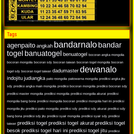
Tags
bandarnalo
bandar
agenpaito
angkah
togel
banuatogel
benuatogel
bocoran angka mongolia
bocoran mongolia
bocoran sdy
bocoran taiwan
bocoran togel mongolia
bocoran
dewanalo
dadumaster
togel sdy
bocoran togel taiwan
indojitu
judiangka
paito mongolia
paitowarna mongolia
prediksi angka jitu
sdy
prediksi angka main mongolia
prediksi bocoran mongolia
prediksi bocoran sdy
prediksi master mongolia
prediksi mongolia
prediksi mongolia akurat
prediksi
mongolia bang bona
prediksi mongolia bocoran
prediksi mongolia hari ini
prediksi
mongolia jitu
prediksi paito mongolia
prediksi sdy
prediksi sdy akurat
prediksi sdy
bang bona
prediksi sdy jitu
prediksi syair mongolia
prediksi syair sdy
prediksi
prediksi togel
prediksi togel akurat
prediksi togel
taiwan
besok
prediksi togel hari ini
prediksi togel jitu
prediksi