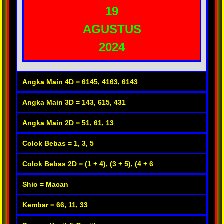
19
AGUSTUS
2024
Angka Main 4D = 6145, 4163, 6143
Angka Main 3D = 143, 615, 431
Angka Main 2D = 51, 61, 13
Colok Bebas = 1, 3, 5
Colok Bebas 2D = (1 + 4), (3 + 5), (4 + 6
Shio = Macan
Kembar = 66, 11, 33