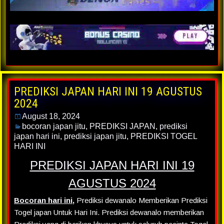
PREDIKSI JAPAN HARI INI 19 AGUSTUS
2024
August 18, 2024
bocoran japan jitu
,
PREDIKSI JAPAN
,
prediksi
japan hari ini
,
prediksi japan jitu
,
PREDIKSI TOGEL
HARI INI
PREDIKSI JAPAN HARI INI 19
AGUSTUS 2024
Bocoran hari ini,
Prediksi dewanalo Memberikan Prediksi
Togel japan Untuk Hari Ini. Prediksi dewanalo memberikan