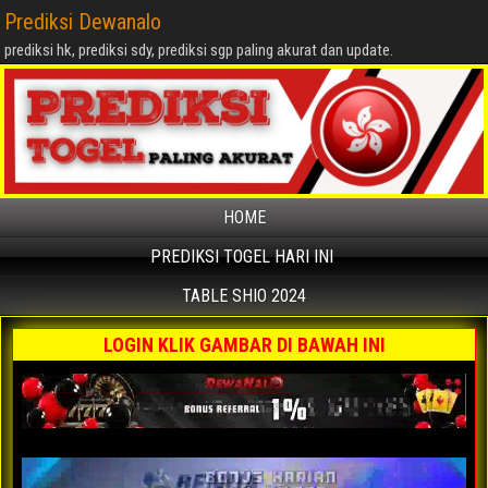
Prediksi Dewanalo
prediksi hk, prediksi sdy, prediksi sgp paling akurat dan update.
HOME
PREDIKSI TOGEL HARI INI
TABLE SHIO 2024
LOGIN KLIK GAMBAR DI BAWAH INI