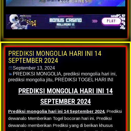
PREDIKSI MONGOLIA HARI INI 14
SEPTEMBER 2024
September 13, 2024
PREDIKSI MONGOLIA
,
prediksi mongolia hari ini
,
prediksi mongolia jitu
,
PREDIKSI TOGEL HARI INI
PREDIKSI MONGOLIA HARI INI 14
SEPTEMBER 2024
Prediksi mongolia hari ini 14 September 2024
,
Prediksi
dewanalo Memberikan Togel bocoran hari ini. Prediksi
dewanalo memberikan Prediksi yang di berikan khusus