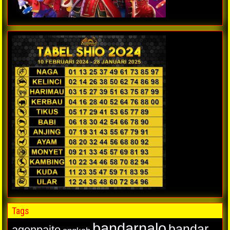
Tags
bandarnalo
bandar
agenpaito