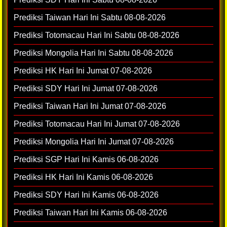
Prediksi Taiwan Hari Ini Sabtu 08-08-2026
Prediksi Totomacau Hari Ini Sabtu 08-08-2026
Prediksi Mongolia Hari Ini Sabtu 08-08-2026
Prediksi HK Hari Ini Jumat 07-08-2026
Prediksi SDY Hari Ini Jumat 07-08-2026
Prediksi Taiwan Hari Ini Jumat 07-08-2026
Prediksi Totomacau Hari Ini Jumat 07-08-2026
Prediksi Mongolia Hari Ini Jumat 07-08-2026
Prediksi SGP Hari Ini Kamis 06-08-2026
Prediksi HK Hari Ini Kamis 06-08-2026
Prediksi SDY Hari Ini Kamis 06-08-2026
Prediksi Taiwan Hari Ini Kamis 06-08-2026