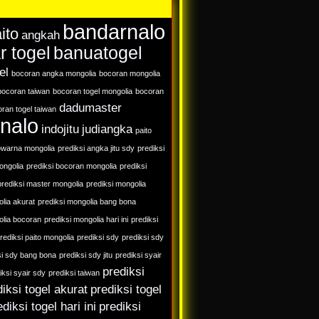
bandarnalo
ito
angkah
r togel
banuatogel
el
bocoran angka mongolia
bocoran mongolia
bocoran taiwan
bocoran togel mongolia
bocoran
dadumaster
ran togel taiwan
nalo
indojitu
judiangka
paito
owarna mongolia
prediksi angka jitu sdy
prediksi
ongolia
prediksi bocoran mongolia
prediksi
prediksi master mongolia
prediksi mongolia
olia akurat
prediksi mongolia bang bona
olia bocoran
prediksi mongolia hari ini
prediksi
rediksi paito mongolia
prediksi sdy
prediksi sdy
si sdy bang bona
prediksi sdy jitu
prediksi syair
prediksi
iksi syair sdy
prediksi taiwan
diksi togel akurat
prediksi togel
ediksi togel hari ini
prediksi