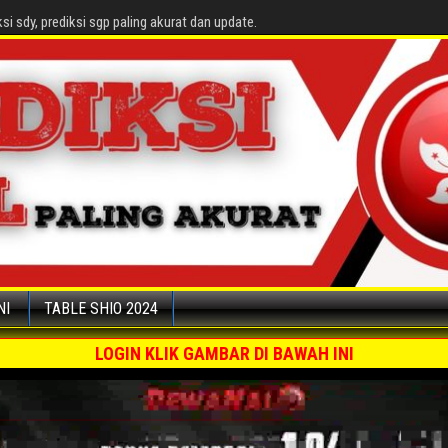
ksi sdy, prediksi sgp paling akurat dan update.
NI
TABLE SHIO 2024
LOGIN KLIK GAMBAR DI BAWAH INI