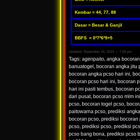
Kembar = 44, 77, 88
Dasar = Besar & Ganjil
BBFS = 0*7*6*9+5
Updated: September 16, 2024 — 7:08 pm
Tags:
agenpaito
,
angka bocoran 
banuatogel
,
bocoran angka jitu p
bocoran angka pcso hari ini
,
boc
bocoran pcso hari ini
,
bocoran pc
hari ini pasti tembus
,
bocoran pc
dari pusat
,
bocoran pcso mlm in
pcso
,
bocoran togel pcso
,
bocora
paitowarna pcso
,
prediksi angka
bocoran pcso
,
prediksi bocoran 
pcso
,
prediksi pcso
,
prediksi pcso
pcso bang bona
,
prediksi pcso 