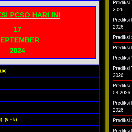
Prediksi
2026
SI PCSO HARI INI
Prediksi 
2026
17
Prediksi
SEPTEMBER
Prediksi
2024
Prediksi
Prediksi
9106
2026
Prediksi
08-2026
Prediksi
2026
), (6 + 8)
Prediksi
Prediksi