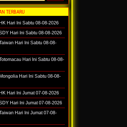
AN TERBARU
 HK Hari Ini Sabtu 08-08-2026
 SDY Hari Ini Sabtu 08-08-2026
Taiwan Hari Ini Sabtu 08-08-
 Totomacau Hari Ini Sabtu 08-08-
Mongolia Hari Ini Sabtu 08-08-
 HK Hari Ini Jumat 07-08-2026
 SDY Hari Ini Jumat 07-08-2026
Taiwan Hari Ini Jumat 07-08-