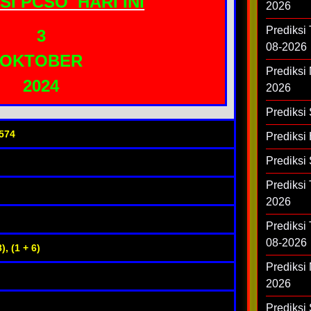
SI PCSO HARI INI
2026
Prediksi
3
08-2026
OKTOBER
Prediksi
2024
2026
Prediksi
1574
Prediksi
Prediksi
Prediksi 
2026
Prediksi
08-2026
), (1 + 6)
Prediksi 
2026
Prediksi