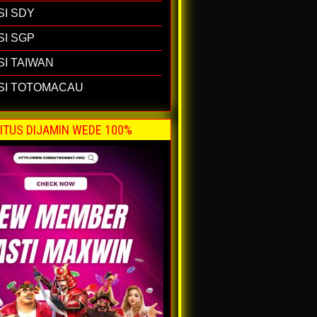
SI SDY
SI SGP
SI TAIWAN
SI TOTOMACAU
ITUS DIJAMIN WEDE 100%