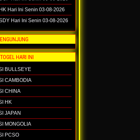
 HK Hari Ini Senin 03-08-2026
 SDY Hari Ini Senin 03-08-2026
PENGUNJUNG
 TOGEL HARI INI
SI BULLSEYE
SI CAMBODIA
SI CHINA
SI HK
SI JAPAN
SI MONGOLIA
SI PCSO