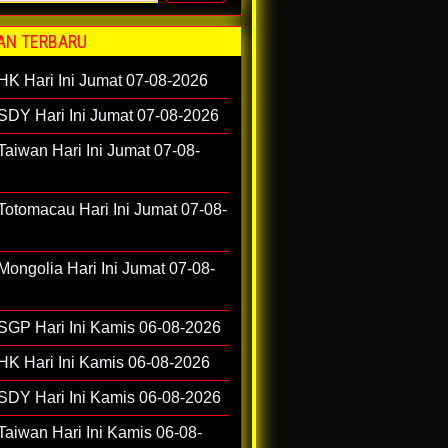
AN TERBARU
 HK Hari Ini Jumat 07-08-2026
 SDY Hari Ini Jumat 07-08-2026
Taiwan Hari Ini Jumat 07-08-
 Totomacau Hari Ini Jumat 07-08-
Mongolia Hari Ini Jumat 07-08-
 SGP Hari Ini Kamis 06-08-2026
 HK Hari Ini Kamis 06-08-2026
 SDY Hari Ini Kamis 06-08-2026
 Taiwan Hari Ini Kamis 06-08-