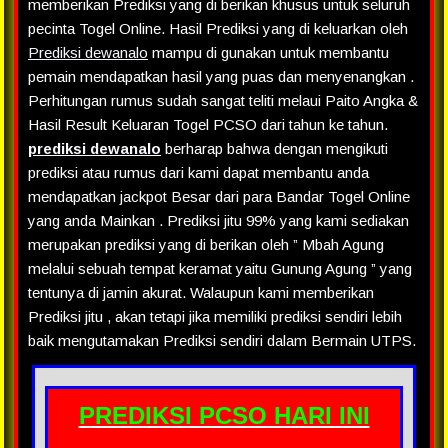
memberikan Prediksi yang di berikan khusus untuk seluruh
pecinta Togel Online. Hasil Prediksi yang di keluarkan oleh
Prediksi dewanalo
mampu di gunakan untuk membantu
pemain mendapatkan hasil yang puas dan menyenangkan .
Perhitungan rumus sudah sangat teliti melaui Paito Angka &
Hasil Result Keluaran Togel PCSO dari tahun ke tahun.
prediksi dewanalo
berharap bahwa dengan mengikuti
prediksi atau rumus dari kami dapat membantu anda
mendapatkan jackpot Besar dari para Bandar Togel Online
yang anda Mainkan . Prediksi jitu 99% yang kami sediakan
merupakan prediksi yang di berikan oleh ” Mbah Agung
melalui sebuah tempat keramat yaitu Gunung Agung ” yang
tentunya di jamin akurat. Walaupun kami memberikan
Prediksi jitu , akan tetapi jika memiliki prediksi sendiri lebih
baik mengutamakan Prediksi sendiri dalam Bermain UTPS.
PREDIKSI PCSO HARI INI