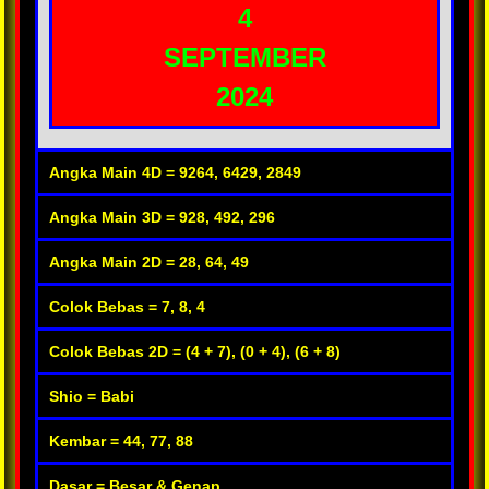
4
SEPTEMBER
2024
Angka Main 4D = 9264, 6429, 2849
Angka Main 3D = 928, 492, 296
Angka Main 2D = 28, 64, 49
Colok Bebas = 7, 8, 4
Colok Bebas 2D = (4 + 7), (0 + 4), (6 + 8)
Shio = Babi
Kembar = 44, 77, 88
Dasar = Besar & Genap