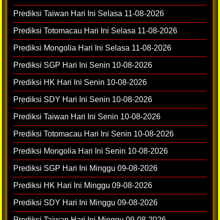
Prediksi Taiwan Hari Ini Selasa 11-08-2026
Prediksi Totomacau Hari Ini Selasa 11-08-2026
Prediksi Mongolia Hari Ini Selasa 11-08-2026
Prediksi SGP Hari Ini Senin 10-08-2026
Prediksi HK Hari Ini Senin 10-08-2026
Prediksi SDY Hari Ini Senin 10-08-2026
Prediksi Taiwan Hari Ini Senin 10-08-2026
Prediksi Totomacau Hari Ini Senin 10-08-2026
Prediksi Mongolia Hari Ini Senin 10-08-2026
Prediksi SGP Hari Ini Minggu 09-08-2026
Prediksi HK Hari Ini Minggu 09-08-2026
Prediksi SDY Hari Ini Minggu 09-08-2026
Prediksi Taiwan Hari Ini Minggu 09-08-2026