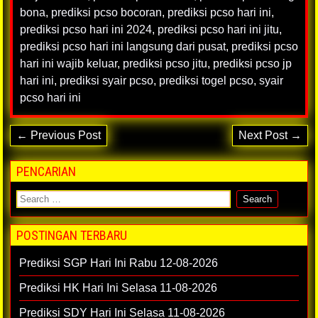
bona
,
prediksi pcso bocoran
,
prediksi pcso hari ini
,
prediksi pcso hari ini 2024
,
prediksi pcso hari ini jitu
,
prediksi pcso hari ini langsung dari pusat
,
prediksi pcso
hari ini wajib keluar
,
prediksi pcso jitu
,
prediksi pcso jp
hari ini
,
prediksi syair pcso
,
prediksi togel pcso
,
syair
pcso hari ini
← Previous Post
Next Post →
PENCARIAN
POSTINGAN TERBARU
Prediksi SGP Hari Ini Rabu 12-08-2026
Prediksi HK Hari Ini Selasa 11-08-2026
Prediksi SDY Hari Ini Selasa 11-08-2026