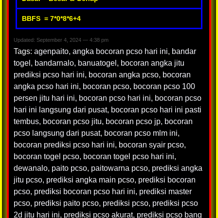
BBFS = 7*0*8*6+4
Updated: September 4, 2024 — 4:38 pm
Tags:
agenpaito
,
angka bocoran pcso hari ini
,
bandar
togel
,
bandarnalo
,
banuatogel
,
bocoran angka jitu
prediksi pcso hari ini
,
bocoran angka pcso
,
bocoran
angka pcso hari ini
,
bocoran pcso
,
bocoran pcso 100
persen jitu hari ini
,
bocoran pcso hari ini
,
bocoran pcso
hari ini langsung dari pusat
,
bocoran pcso hari ini pasti
tembus
,
bocoran pcso jitu
,
bocoran pcso jp
,
bocoran
pcso langsung dari pusat
,
bocoran pcso mlm ini
,
bocoran prediksi pcso hari ini
,
bocoran syair pcso
,
bocoran togel pcso
,
bocoran togel pcso hari ini
,
dewanalo
,
paito pcso
,
paitowarna pcso
,
prediksi angka
jitu pcso
,
prediksi angka main pcso
,
prediksi bocoran
pcso
,
prediksi bocoran pcso hari ini
,
prediksi master
pcso
,
prediksi paito pcso
,
prediksi pcso
,
prediksi pcso
2d jitu hari ini
,
prediksi pcso akurat
,
prediksi pcso bang