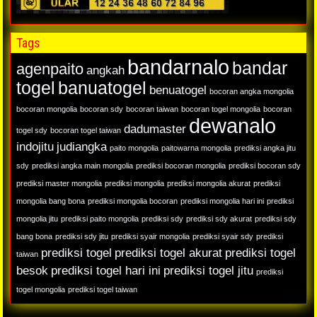
Tags
bandarnalo
bandar
agenpaito
angkah
togel
banuatogel
benuatogel
bocoran angka mongolia
bocoran mongolia
bocoran sdy
bocoran taiwan
bocoran togel mongolia
bocoran
dewanalo
dadumaster
togel sdy
bocoran togel taiwan
indojitu
judiangka
paito mongolia
paitowarna mongolia
prediksi angka jitu
sdy
prediksi angka main mongolia
prediksi bocoran mongolia
prediksi bocoran sdy
prediksi master mongolia
prediksi mongolia
prediksi mongolia akurat
prediksi
mongolia bang bona
prediksi mongolia bocoran
prediksi mongolia hari ini
prediksi
mongolia jitu
prediksi paito mongolia
prediksi sdy
prediksi sdy akurat
prediksi sdy
bang bona
prediksi sdy jitu
prediksi syair mongolia
prediksi syair sdy
prediksi
prediksi togel
prediksi togel akurat
prediksi togel
taiwan
besok
prediksi togel hari ini
prediksi togel jitu
prediksi
togel mongolia
prediksi togel taiwan