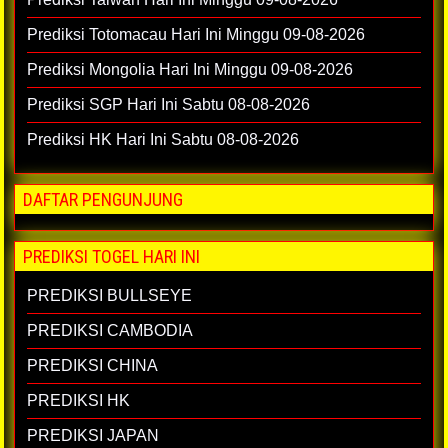
Prediksi Totomacau Hari Ini Minggu 09-08-2026
Prediksi Mongolia Hari Ini Minggu 09-08-2026
Prediksi SGP Hari Ini Sabtu 08-08-2026
Prediksi HK Hari Ini Sabtu 08-08-2026
DAFTAR PENGUNJUNG
PREDIKSI TOGEL HARI INI
PREDIKSI BULLSEYE
PREDIKSI CAMBODIA
PREDIKSI CHINA
PREDIKSI HK
PREDIKSI JAPAN