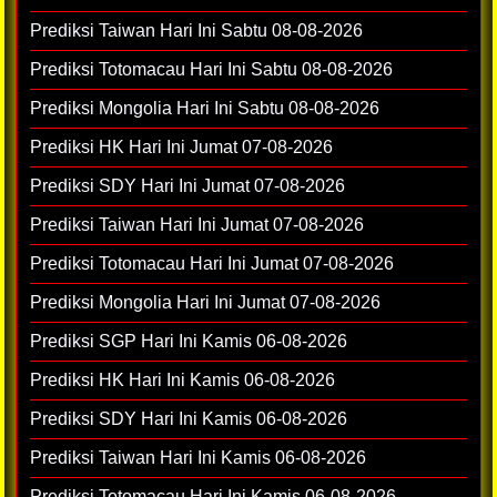
Prediksi Taiwan Hari Ini Sabtu 08-08-2026
Prediksi Totomacau Hari Ini Sabtu 08-08-2026
Prediksi Mongolia Hari Ini Sabtu 08-08-2026
Prediksi HK Hari Ini Jumat 07-08-2026
Prediksi SDY Hari Ini Jumat 07-08-2026
Prediksi Taiwan Hari Ini Jumat 07-08-2026
Prediksi Totomacau Hari Ini Jumat 07-08-2026
Prediksi Mongolia Hari Ini Jumat 07-08-2026
Prediksi SGP Hari Ini Kamis 06-08-2026
Prediksi HK Hari Ini Kamis 06-08-2026
Prediksi SDY Hari Ini Kamis 06-08-2026
Prediksi Taiwan Hari Ini Kamis 06-08-2026
Prediksi Totomacau Hari Ini Kamis 06-08-2026