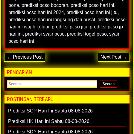
bona
,
prediksi pcso bocoran
,
prediksi pcso hari ini
,
prediksi pcso hari ini 2024
,
prediksi pcso hari ini jitu
,
prediksi pcso hari ini langsung dari pusat
,
prediksi pcso
hari ini wajib keluar
,
prediksi pcso jitu
,
prediksi pcso jp
hari ini
,
prediksi syair pcso
,
prediksi togel pcso
,
syair
pcso hari ini
← Previous Post
Next Post →
PENCARIAN
POSTINGAN TERBARU
Prediksi SGP Hari Ini Sabtu 08-08-2026
Prediksi HK Hari Ini Sabtu 08-08-2026
Prediksi SDY Hari Ini Sabtu 08-08-2026