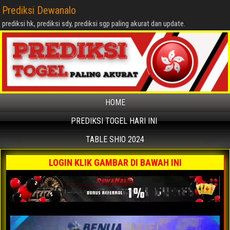
Prediksi Dewanalo
prediksi hk, prediksi sdy, prediksi sgp paling akurat dan update.
HOME
PREDIKSI TOGEL HARI INI
TABLE SHIO 2024
LOGIN KLIK GAMBAR DI BAWAH INI