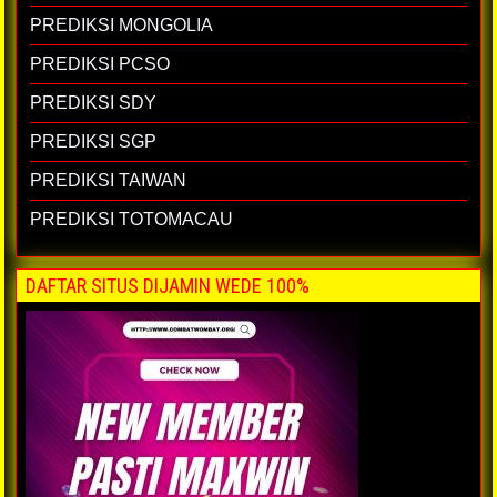
PREDIKSI MONGOLIA
PREDIKSI PCSO
PREDIKSI SDY
PREDIKSI SGP
PREDIKSI TAIWAN
PREDIKSI TOTOMACAU
DAFTAR SITUS DIJAMIN WEDE 100%